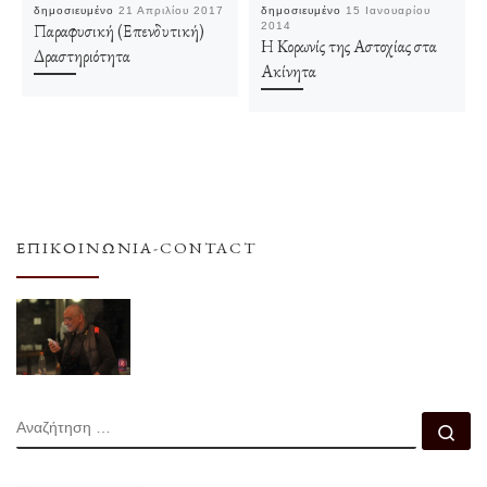
δημοσιευμένο
21 Απριλίου 2017
δημοσιευμένο
15 Ιανουαρίου
Παραφυσική (Επενδυτική)
2014
Η Κορωνίς της Αστοχίας στα
Δραστηριότητα
Ακίνητα
ΕΠΙΚΟΙΝΩΝΊΑ-CONTACT
ΑΝΑΖΉΤΗΣΗ
Αν