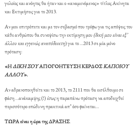
γελοίος και ανόητος θα ήταν και ο «αναμενόμενος» τίτλος Ακίνητα
και Εκτιμήσεις για το 2013.
Αν μου επιτρέπετε και με τον σεβασμό που τρέφω για τις απόψεις του
κάθε ανθρώπου θα συνοψίσω την εκτίμηση μου
(δική μου είναι εξ’
άλλου και εγγενώς αναπόδεικτη
) για το …2013 σε μία μόνο
πρόταση:
«Η
ΔΙΚΗ ΣΟΥ
ΑΠΟΓΟΗΤΕΥΣΗ ΚΕΡΔΟΣ
ΚΑΠΟΙΟΥ
ΑΛΛΟΥ
».
Αν αδρανοποιηθείτε και το 2013, το 2111 που θα εισέλθουμε σε
φάση …ανάκαμψης (!)
ίσως
η παραπάνω πρόταση να αποδειχθεί
περισσότερο επώδυνη πρακτικά απ’ όσο φαίνεται…
ΤΩΡΑ είναι η ώρα της ΔΡΑΣΗΣ
.