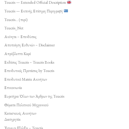
Teucris — Extended Official Description
Teucris — Εκτενής Επίσημη Περιγραφή
Teucris… (περί)
Teucris_Net
Ακίνητα – Επενδύσεις
Αποποίηση Ευθυνών – Disclaimer
Απρόβλεπτο Καρέ
Εκδόσεις Teucris – Teucris Books
Επενδυτικές Προτάσεις by Teucris
Επενδυτικό Matrix Ακινήτων
Επικοινωνία
Ευρετήριο Όλων των Άρθρων της Teucris
Θέματα Πολιτικού Μηχανικού
Κατασκευές Ακινήτων
Διατηρητέα
Έργα εν Εξελίξει – Teucris