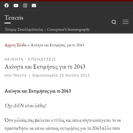
Μετάβαση στο περιεχόμενο
Teucris
Search
Μεν
Τεύκρος Σακελλαρόπουλος – Conceptual Cinematography
Αρχική Σελίδα
»
Ακίνητα και Εκτιμήσεις για το 2043
ΑΚΊΝΗΤΑ - ΕΠΕΝΔΎΣΕΙΣ
Ακίνητα και Εκτιμήσεις για το 2043
από
Teucris
|
δημοσιευμένο
15 Ιουνίου 2013
Ακίνητα και Εκτιμήσεις για το 2043
Όχι ΔΕΝ είναι λάθος!
Όσο γελοίος σας φαίνεται ο τίτλος και όσο ανόητο ακούγεται το να
προσπαθήσει να κάνει κάποιος εκτιμήσεις για το 2043 άλλο τόσο