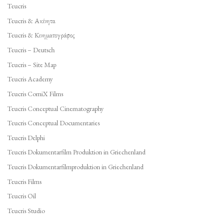
Teucris
Teucris & Ακίνητα
Teucris & Κινηματογράφος
Teucris – Deutsch
Teucris – Site Map
Teucris Academy
Teucris ComiX Films
Teucris Conceptual Cinematography
Teucris Conceptual Documentaries
Teucris Delphi
Teucris Dokumentarfilm Produktion in Griechenland
Teucris Dokumentarfilmproduktion in Griechenland
Teucris Films
Teucris Oil
Teucris Studio