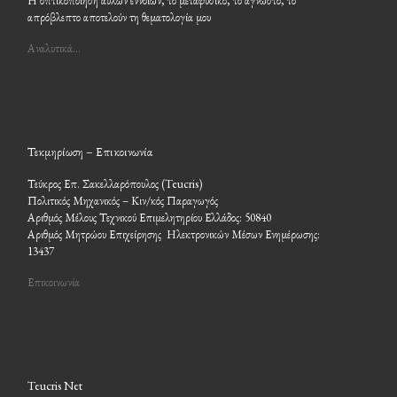
Η οπτικοποίηση άϋλων εννοιών, το μεταφυσικό, το άγνωστο, το
απρόβλεπτο αποτελούν τη θεματολογία μου
Αναλυτικά…
Τεκμηρίωση – Επικοινωνία
Τεύκρος Επ. Σακελλαρόπουλος (Teucris)
Πολιτικός Μηχανικός – Κιν/κός Παραγωγός
Αριθμός Μέλους Τεχνικού Επιμελητηρίου Ελλάδος: 50840
Αριθμός Μητρώου Επιχείρησης Ηλεκτρονικών Μέσων Ενημέρωσης:
13437
Επικοινωνία
Teucris Net