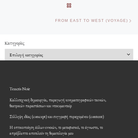
ΠΊΣΩ ΣΤΗΝ ΛΊΣΤΑ ΆΡΘΡΩ
Επ
FROM EAST TO WEST (VOYAGE)
Kατηγορίες
Kατηγορίες
Teucris Noir
Καλλιτεχνική δημιουργία, παραγωγή κινηματογραφικών ταινιών,
θεατρικών παραστάσεων και ντοκυμανταίρ
Σύλληψη ιδέας (concept) και συγγραφή περιεχομένου (content)
Η οπτικοποίηση άϋλων εννοιών, το μεταφυσικό, το άγνωστο, το
απρόβλεπτο αποτελούν τη θεματολογία μου