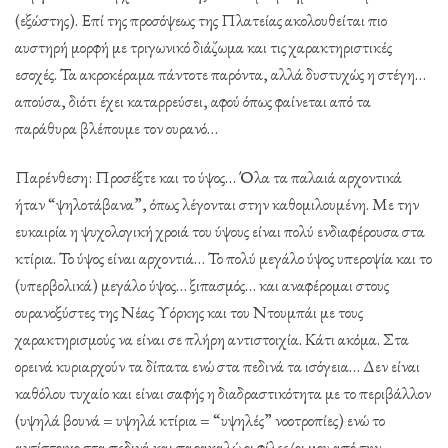
(εξώστης). Επί της προσόψεως της Πλατείας ακολουθείται πιο
αυστηρή μορφή με τριγων
ικό διάζωμα και τις χαρακτηριστικές
εσοχές. Τα ακροκέραμα πάντοτε παρόντα, αλλά δυστυχώς η στέγη…
απούσα, διότι έχει καταρρεύσει, αφού όπως φαίνεται από τα
παράθυρα βλέπουμε τον ουρανό…
Παρένθεση: Προσέξτε και το ύψος… Όλα τα παλαιά αρχοντικά
ήταν “ψηλοτάβανα”, όπως λέγονται στην καθομιλουμένη. Με την
ευκαιρία η ψυχολογική χροιά του ύψους είναι πολύ ενδιαφέρουσα στα
κτίρια. Το ύψος είναι αρχοντιά… Το πολύ μεγάλο ύψος υπεροψία και το
(υπερβολικά) μεγάλο ύψος… ξιπασμός… και αναφέρομαι στους
ουρανοξύστες της Νέας Υόρκης και του Ντουμπάι με τους
χαρακτηρισμούς να είναι σε πλήρη αντιστοιχία. Κάτι ακόμα. Στα
ορεινά κυριαρχούν τα δίπατα ενώ στα πεδινά τα ισόγεια… Δεν είναι
καθόλου τυχαίο και είναι σαφής η διαδραστικότητα με το περιβάλλον
(υψηλά βουνά = υψηλά κτίρια = “υψηλές” νοοτροπίες) ενώ το
αντίστοιχο στα πεδινά και παρακαλώ οι φίλες/οι μου από την…