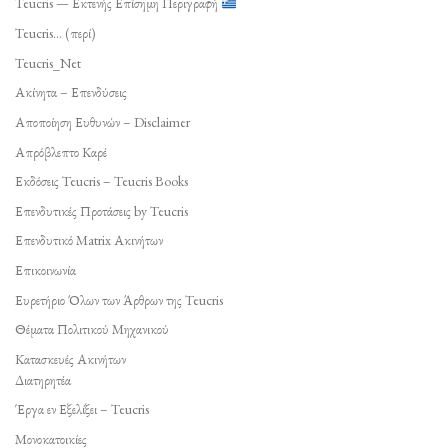
Teucris — Εκτενής Επίσημη Περιγραφή
Teucris… (περί)
Teucris_Net
Ακίνητα – Επενδύσεις
Αποποίηση Ευθυνών – Disclaimer
Απρόβλεπτο Καρέ
Εκδόσεις Teucris – Teucris Books
Επενδυτικές Προτάσεις by Teucris
Επενδυτικό Matrix Ακινήτων
Επικοινωνία
Ευρετήριο Όλων των Άρθρων της Teucris
Θέματα Πολιτικού Μηχανικού
Κατασκευές Ακινήτων
Διατηρητέα
Έργα εν Εξελίξει – Teucris
Μονοκατοικίες