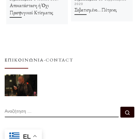
Αποκατάσταση ή Όχι
2020
Σοβατισμένο… Πέτρινο;
Προσφυγικού Κτίσματος
ΕΠΙΚΟΙΝΩΝΊΑ-CONTACT
ΑΝΑΖΉΤΗΣΗ
Αν
EL