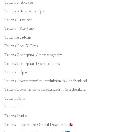
Teucris & Ακίνητα
Teucris & Κινηματογράφος
Teucris – Deutsch
Teucris – Site Map
Teucris Academy
Teucris ComiX Films
Teucris Conceptual Cinematography
Teucris Conceptual Documentaries
Teucris Delphi
Teucris Dokumentarfilm Produktion in Griechenland
Teucris Dokumentarfilmproduktion in Griechenland
Teucris Films
Teucris Oil
Teucris Studio
Teucris — Extended Official Description