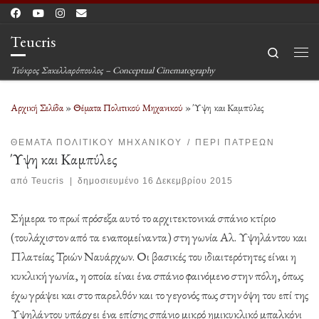
Μετάβαση στο περιεχόμενο
Teucris
Search
Μεν
Τεύκρος Σακελλαρόπουλος – Conceptual Cinematography
Αρχική Σελίδα
»
Θέματα Πολιτικού Μηχανικού
»
Ύψη και Καμπύλες
ΘΈΜΑΤΑ ΠΟΛΙΤΙΚΟΎ ΜΗΧΑΝΙΚΟΎ
ΠΕΡΊ ΠΑΤΡΈΩΝ
Ύψη και Καμπύλες
από
Teucris
|
δημοσιευμένο
16 Δεκεμβρίου 2015
Σήμερα το πρωί πρόσεξα αυτό το αρχιτεκτονικά σπάνιο κτίριο
(τουλάχιστον από τα εναπομείναντα) στη γωνία Αλ. Υψηλάντου και
Πλατείας Τριών Ναυάρχων. Οι βασικές του ιδιαιτερότητες είναι η
κυκλική γωνία, η οποία είναι ένα σπάνιο φαινόμενο στην πόλη, όπως
έχω γράψει και στο παρελθόν και το γεγονός πως στην όψη του επί της
Υψηλάντου υπάρχει ένα επίσης σπάνιο μικρό ημικυκλικό μπαλκόνι