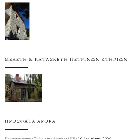
ΜΕΛΈΤΗ & ΚΑΤΑΣΚΕΥΉ ΠΈΤΡΙΝΩΝ ΚΤΗΡΊΩΝ
ΠΡΌΣΦΑΤΑ ΆΡΘΡΑ
Κινηματογραφικές Σκέψεις της Δευτέρας (ΧV)
10 Αυγούστου 2026