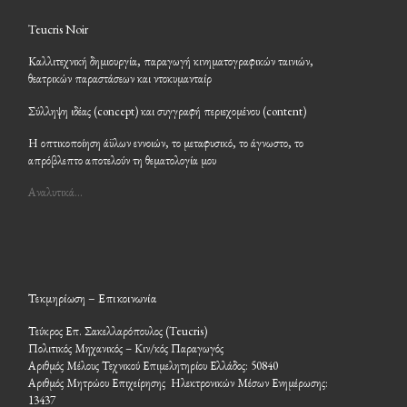
Teucris Noir
Καλλιτεχνική δημιουργία, παραγωγή κινηματογραφικών ταινιών,
θεατρικών παραστάσεων και ντοκυμανταίρ
Σύλληψη ιδέας (concept) και συγγραφή περιεχομένου (content)
Η οπτικοποίηση άϋλων εννοιών, το μεταφυσικό, το άγνωστο, το
απρόβλεπτο αποτελούν τη θεματολογία μου
Αναλυτικά…
Τεκμηρίωση – Επικοινωνία
Τεύκρος Επ. Σακελλαρόπουλος (Teucris)
Πολιτικός Μηχανικός – Κιν/κός Παραγωγός
Αριθμός Μέλους Τεχνικού Επιμελητηρίου Ελλάδος: 50840
Αριθμός Μητρώου Επιχείρησης Ηλεκτρονικών Μέσων Ενημέρωσης:
13437