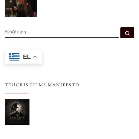
ΑΝΑΖΉΤΗΣΗ
Αν
EL
TEUCRIS FILMS MANIFESTO