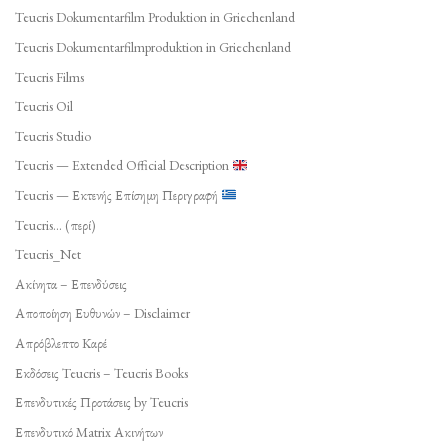
Teucris Dokumentarfilm Produktion in Griechenland
Teucris Dokumentarfilmproduktion in Griechenland
Teucris Films
Teucris Oil
Teucris Studio
Teucris — Extended Official Description
Teucris — Εκτενής Επίσημη Περιγραφή
Teucris… (περί)
Teucris_Net
Ακίνητα – Επενδύσεις
Αποποίηση Ευθυνών – Disclaimer
Απρόβλεπτο Καρέ
Εκδόσεις Teucris – Teucris Books
Επενδυτικές Προτάσεις by Teucris
Επενδυτικό Matrix Ακινήτων