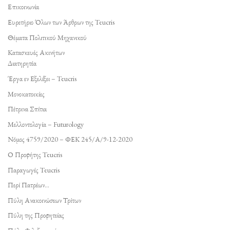
Επικοινωνία
Ευρετήριο Όλων των Άρθρων της Teucris
Θέματα Πολιτικού Μηχανικού
Κατασκευές Ακινήτων
Διατηρητέα
Έργα εν Εξελίξει – Teucris
Μονοκατοικίες
Πέτρινα Σπίτια
Μελλοντολογία – Futurology
Νόμος 4759/2020 – ΦΕΚ 245/Α/9-12-2020
Ο Προφήτης Teucris
Παραγωγές Teucris
Περί Πατρέων…
Πύλη Ανακοινώσεων Τρίτων
Πύλη της Προφητείας