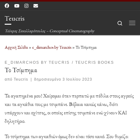
Μετάβαση στο περιεχόμενο
Teucris
Search
Μεν
Τεύκρος Σακελλαρόπουλος – Conceptual Cinematography
Αρχική Σελίδα
»
e_dimarchos by Teucris
»
Το Τσίμπημα
E_DIMARCHOS BY TEUCRIS
TEUCRIS BOOKS
Το Τσίμπημα
από
Teucris
|
δημοσιευμένο
3 Ιουλίου 2023
Τα αγαπημένα μου! Χαίρομαι όταν περπατώ με πέδιλα στους αγρούς
και τα αγκάθια τους με τσιμπάνε. Βέβαια κακώς κάνω, διότι
υπάρχουν και οχίτσες, οι οποίες επίσης τσιμπάνε ενώ χύνουν ΚΑΙ
δηλητήριο.
Το τσίμπημα των αγκαθιών όμως δεν είναι τόσο κακό. Σου θυμίζει