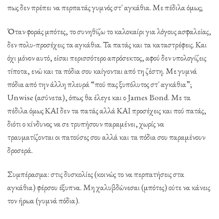
πως δεν πρέπει να περπατάς γυμνός στ΄ αγκάθια. Με πέδιλα όμως;
Όταν φοράς μπότες, το συνηθίζω το καλοκαίρι για λόγους ασφαλείας,
δεν πολυ-προσέχεις τα αγκάθια. Τα πατάς και τα καταστρέφεις. Και
όχι μόνον αυτό, είσαι περισσότερο απρόσεκτος, αφού δεν υπολογίζεις
τίποτα, ενώ και τα πόδια σου καίγονται από τη ζέστη. Με γυμνά
πόδια από την άλλη πλευρά “πού πας ξυπόλυτος στ΄ αγκάθια”;
Unwise (ασύνετα), όπως θα έλεγε και ο James Bond. Με τα
πέδιλα όμως ΚΑΙ δεν τα πατάς αλλά ΚΑΙ προσέχεις και πού πατάς,
διότι ο κίνδυνος να σε τρυπήσουν παραμένει, χωρίς να
τραυματίζονται οι πατούσες σου αλλά και τα πόδια σου παραμένουν
δροσερά.
Συμπέρασμα: στις δυσκολίες (κοινώς το να περπατήσεις στα
αγκάθια) φέρσου έξυπνα. Μη χαλυβδώνεσαι (μπότες) ούτε να κάνεις
τον ήρωα (γυμνά πόδια).