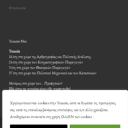
Επικοινωνία
Teucris Net
Teucris
16 έτη στο χώρο της Αρθρογραφίας και Πολιτικής Ανάλυσης
24 έτη στο χώρο των Κινηματογραφικών Παραγωγών
3 έτη στο χώρο των Θεατρικών Παραγωγών
37 έτη στο χώρο του Πολιτικού Μηχανικού και των Κατασκευών
Μονίμως στο χώρο των… Προφητειών!
Εδώ όπου τα γεγονότα είχαν ήδη προφητευθεί!
Χρησιμοποιούνται cookies στην Teucris, ώστε να θυμάται τις προτιμήσεις
σας κατά τις επαναλαμβανόμενες επισκέψεις και ό,τι άλλο χρειάζεται.
Αποδεχόμενοι συναινείτε στη χρήση ΟΛΩΝ των cookies. .
© 2026
Teucris
– Με επιφύλαξη παντός δικαιώματος