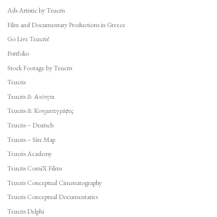
Ads Artistic by Teucris
Film and Documentary Productions in Greece
Go Live Teucris!
Portfolio
Stock Footage by Teucris
Teucris
Teucris & Ακίνητα
Teucris & Κινηματογράφος
Teucris – Deutsch
Teucris – Site Map
Teucris Academy
Teucris ComiX Films
Teucris Conceptual Cinematography
Teucris Conceptual Documentaries
Teucris Delphi