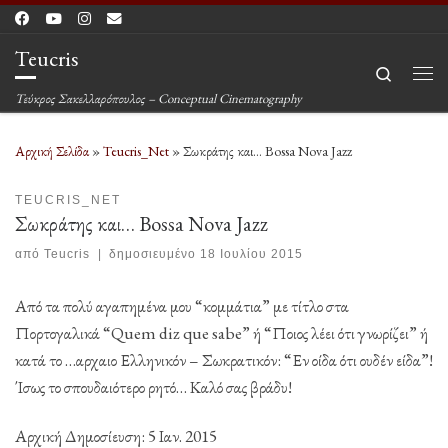
Μετάβαση στο περιεχόμενο
Teucris
Search
Μεν
Τεύκρος Σακελλαρόπουλος – Conceptual Cinematography
Αρχική Σελίδα
»
Teucris_Net
»
Σωκράτης και… Bossa Nova Jazz
TEUCRIS_NET
Σωκράτης και… Bossa Nova Jazz
από
Teucris
|
δημοσιευμένο
18 Ιουλίου 2015
Από τα πολύ αγαπημένα μου “κομμάτια” με τίτλο στα
Πορτογαλικά “Quem diz que sabe” ή “Ποιος λέει ότι γνωρίζει” ή
κατά το …αρχαιο Ελληνικόν – Σωκρατικόν: “Εν οίδα ότι ουδέν είδα”!
Ίσως το σπουδαιότερο ρητό… Καλό σας βράδυ!
Αρχική Δημοσίευση: 5 Ιαν. 2015