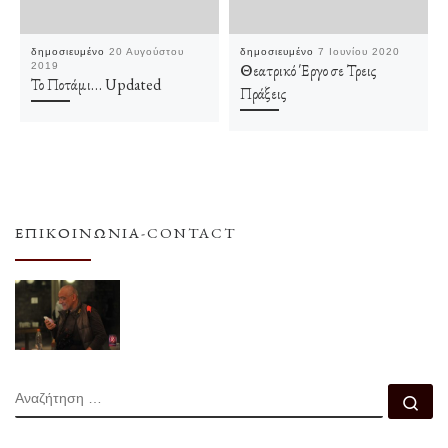
δημοσιευμένο
20 Αυγούστου
δημοσιευμένο
7 Ιουνίου 2020
2019
Θεατρικό Έργο σε Τρεις
Το Ποτάμι… Updated
Πράξεις
ΕΠΙΚΟΙΝΩΝΊΑ-CONTACT
ΑΝΑΖΉΤΗΣΗ
Αν