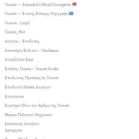
Teucris — Extended Official Description
Teucris — Εκτενής Επίσημη Περιγραφή
Teucris… (περί)
Teucris_Net
Ακίνητα – Επενδύσεις
Αποποίηση Ευθυνών – Disclaimer
Απρόβλεπτο Καρέ
Εκδόσεις Teucris – Teucris Books
Επενδυτικές Προτάσεις by Teucris
Επενδυτικό Matrix Ακινήτων
Επικοινωνία
Ευρετήριο Όλων των Άρθρων της Teucris
Θέματα Πολιτικού Μηχανικού
Κατασκευές Ακινήτων
Διατηρητέα