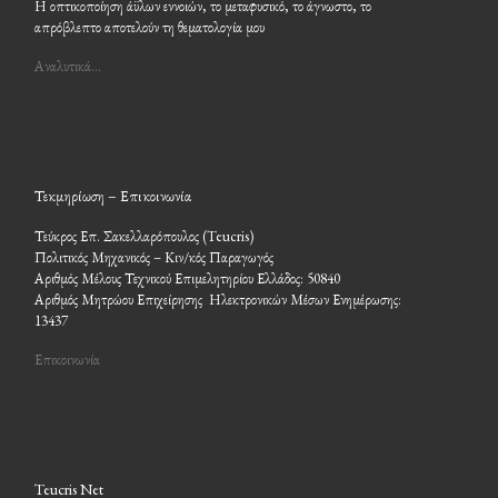
Η οπτικοποίηση άϋλων εννοιών, το μεταφυσικό, το άγνωστο, το
απρόβλεπτο αποτελούν τη θεματολογία μου
Αναλυτικά…
Τεκμηρίωση – Επικοινωνία
Τεύκρος Επ. Σακελλαρόπουλος (Teucris)
Πολιτικός Μηχανικός – Κιν/κός Παραγωγός
Αριθμός Μέλους Τεχνικού Επιμελητηρίου Ελλάδος: 50840
Αριθμός Μητρώου Επιχείρησης Ηλεκτρονικών Μέσων Ενημέρωσης:
13437
Επικοινωνία
Teucris Net