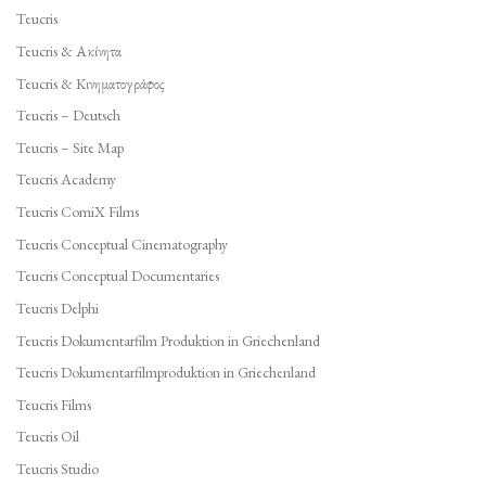
Teucris
Teucris & Ακίνητα
Teucris & Κινηματογράφος
Teucris – Deutsch
Teucris – Site Map
Teucris Academy
Teucris ComiX Films
Teucris Conceptual Cinematography
Teucris Conceptual Documentaries
Teucris Delphi
Teucris Dokumentarfilm Produktion in Griechenland
Teucris Dokumentarfilmproduktion in Griechenland
Teucris Films
Teucris Oil
Teucris Studio