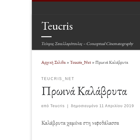
Μετάβαση στο περιεχόμενο
Teucris
Τεύκρος Σακελλαρόπουλος – Conceptual Cinematography
Αρχική Σελίδα
»
Teucris_Net
»
Πρωινά Καλάβρυτα
TEUCRIS_NET
Πρωινά Καλάβρυτα
από
Teucris
|
δημοσιευμένο
11 Απριλίου 2019
Καλάβρυτα χαμένα στη νεφοθάλασσα