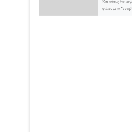
Και κάπως έτσι σιγ
φτάνουμε να “συνηθ
φτώχεια, την κακομο
στοιχειώδη επιβίωσ
φιλοδοξία, την ασχή
άκρατη κακογουστι