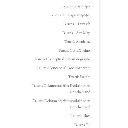
Teucris & Ακίνητα
Teucris & Κινηματογράφος
Teucris – Deutsch
Teucris – Site Map
Teucris Academy
Teucris ComiX Films
Teucris Conceptual Cinematography
Teucris Conceptual Documentaries
Teucris Delphi
Teucris Dokumentarfilm Produktion in
Griechenland
Teucris Dokumentarfilmproduktion in
Griechenland
Teucris Films
Teucris Oil