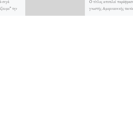
ά-σιγά
Ο τίτλος αποτελεί παράφρασ
ίζουμε” την
γνωστής Αμερικανικής ταινί
ιριά, την
“Η Μελωδία της Ευτυχίας” 
η ως μέγιστη
την εκπληκτική Τζούλι
μια, την
Άντριους. Και βέβαια πώς να
ά, […]
συγκρίνουμε […]