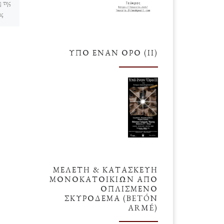
η της
ας
Tο επόμενο διάστημα δύο
με
ημερομηνίες είναι κατά τη γνώμη
μου ιδιαίτερα ενδιαφέρουσες: Η
Δύσκολη 02 Οκτωβρίου (2021)
ΥΠΌ ΈΝΑΝ ΌΡΟ (ΙΙ)
Αυτή είναι μία ημέρα, όπου […]
ΜΕΛΕΤΗ & ΚΑΤΑΣΚΕΥΗ
ΜΟΝΟΚΑΤΟΙΚΙΩΝ ΑΠΟ
ΟΠΛΙΣΜΕΝΟ
ΣΚΥΡΟΔΕΜΑ (BETÓN
ARMÉ)