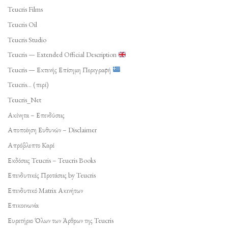
Teucris Films
Teucris Oil
Teucris Studio
Teucris — Extended Official Description
Teucris — Εκτενής Επίσημη Περιγραφή
Teucris… (περί)
Teucris_Net
Ακίνητα – Επενδύσεις
Αποποίηση Ευθυνών – Disclaimer
Απρόβλεπτο Καρέ
Εκδόσεις Teucris – Teucris Books
Επενδυτικές Προτάσεις by Teucris
Επενδυτικό Matrix Ακινήτων
Επικοινωνία
Ευρετήριο Όλων των Άρθρων της Teucris