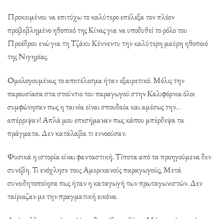
Προκειμένου να επιτύχω το καλύτερο επέλεξα τον πλέον
προβεβλημένο ηθοποιό της Κίνας για να υποδυθεί το ρόλο του
Προέδρου ενώ για τη Τζάκυ Κέννεντυ την καλύτερη μαύρη ηθοποιό
της Νιγηρίας.
Ομολογουμένως το αποτέλεσμα ήταν εξαιρετικό. Μόλις την
παρουσίασα στα στούντιο του παραγωγού στην Καλιφόρνια όλοι
συμφώνησαν πως η ταινία είναι σπουδαία και αμέσως την…
απέρριψαν! Απλά μου επεσήμαναν πως κάπου μπέρδεψα τα
πράγματα. Δεν κατάλαβα τι εννοούσαν.
Φυσικά η ιστορία είναι φανταστική. Τίποτα από τα προηγούμενα δεν
συνέβη. Τι ενόχλησε τους Αμερικανούς παραγωγούς; Μετά
συνειδητοποίησα πως ήταν η καταγωγή των πρωταγωνιστών. Δεν
ταίριαζαν με την πραγματική εικόνα.