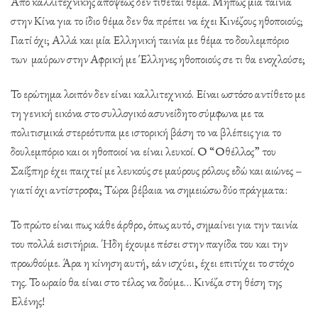
Από καλλιτεχνικής απόψεως δεν τίθεται θέμα. Μήπως μία ταινία
στην Κίνα για το ίδιο θέμα δεν θα πρέπει να έχει Κινέζους ηθοποιούς;
Γιατί όχι; Αλλά και μία Ελληνική ταινία με θέμα το δουλεμπόριο
των μαύρων στην Αφρική με Έλληνες ηθοποιούς σε τι θα ενοχλούσε;
Το ερώτημα λοιπόν δεν είναι καλλιτεχνικό. Είναι ωστόσο αντίθετο με
τη γενική εικόνα στο συλλογικό ασυνείδητο σύμφωνα με τα
πολιτισμικά στερεότυπα με ιστορική βάση το να βλέπεις για το
δουλεμπόριο και οι ηθοποιοί να είναι λευκοί. Ο “Οθέλλος” του
Σαίξπηρ έχει παιχτεί με λευκούς σε μαύρους ρόλους εδώ και αιώνες –
γιατί όχι αντίστροφα; Τώρα βέβαια να σημειώσω δύο πράγματα:
Το πρώτο είναι πως κάθε άρθρο, όπως αυτό, σημαίνει για την ταινία
του πολλά εισιτήρια. Ήδη έχουμε πέσει στην παγίδα του και την
προωθούμε. Άρα η κίνηση αυτή, εάν ισχύει, έχει επιτύχει το στόχο
της. Το ωραίο θα είναι στο τέλος να δούμε… Κινέζα στη θέση της
Ελένης!