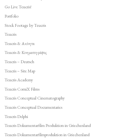
Go Live Teucris!
Portfolio
Stock Footage by Teucris
Teucris
Teucris & Ακίνητα
Teucris & Κινηματογράφος
Teucris – Deutsch
Teucris – Site Map
Teucris Academy
Teucris ComiX Films
Teucris Conceptual Cinematography
Teucris Conceptual Documentaries
Teucris Delphi
Teucris Dokumentarfilm Produktion in Griechenland
Teucris Dokumentarfilmproduktion in Griechenland