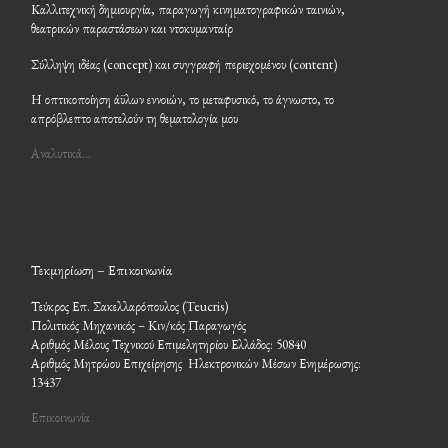
Καλλιτεχνική δημιουργία, παραγωγή κινηματογραφικών ταινιών,
θεατρικών παραστάσεων και ντοκυμανταίρ
Σύλληψη ιδέας (concept) και συγγραφή περιεχομένου (content)
Η οπτικοποίηση άϋλων εννοιών, το μεταφυσικό, το άγνωστο, το
απρόβλεπτο αποτελούν τη θεματολογία μου
Αναλυτικά…
Τεκμηρίωση – Επικοινωνία
Τεύκρος Επ. Σακελλαρόπουλος (Teucris)
Πολιτικός Μηχανικός – Κιν/κός Παραγωγός
Αριθμός Μέλους Τεχνικού Επιμελητηρίου Ελλάδος: 50840
Αριθμός Μητρώου Επιχείρησης Ηλεκτρονικών Μέσων Ενημέρωσης:
13437
Επικοινωνία