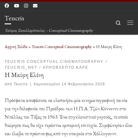
Μετάβαση στο περιεχόμενο
Teucris
Search
Μεν
Τεύκρος Σακελλαρόπουλος – Conceptual Cinematography
Αρχική Σελίδα
»
Teucris Conceptual Cinematography
»
Η Μαύρη Ελένη
TEUCRIS CONCEPTUAL CINEMATOGRAPHY
TEUCRIS_NET
ΑΠΡΌΒΛΕΠΤΟ ΚΑΡΈ
Η Μαύρη Ελένη
από
Teucris
|
δημοσιευμένο
14 Φεβρουαρίου 2026
Πρόσφατα αποφάσισα να υλοποιήσω μία κινηματογραφική ταινία
για την δολοφονία του Προέδρου των Η.Π.Α. Τζών Κέννεντυ στο
Ντάλλας του Τέξας το 1963. Ένα συγκλονιστικό γεγονός, το οποίο
θεώρησα πως θα είχε τεράστια εμπορική επιτυχία. Συμφώνησαν όλοι
και έλαβα το πράσινο φως από την εταιρεία στο Χόλλυγουντ.