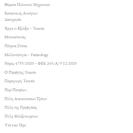
Θέματα Πολιτικού Μηχανικού
Κατασκευές Ακινήτων
Διατηρητέα
Έργα εν Εξελίξει – Teucris
Μονοκατοικίες
Πέτρινα Σπίτια
Μελλοντολογία – Futurology
Νόμος 4759/2020 – ΦΕΚ 245/Α/9-12-2020
Ο Προφήτης Teucris
Παραγωγές Teucris
Περί Πατρέων…
Πύλη Ανακοινώσεων Τρίτων
Πύλη της Προφητείας
Πύλη Φιλοξενουμένων
Υπό έναν Όρο