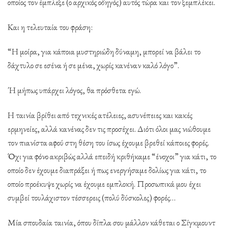
οποίος τον έμπλεξε (ο αρχικός οδηγός) αυτός τώρα και τον ξεμπλέκει.
Και η τελευταία του φράση:
“Η μοίρα, για κάποια μυστηριώδη δύναμη, μπορεί να βάλει το
δάχτυλο σε εσένα ή σε μένα, χωρίς κανέναν καλό λόγο”.
Ή μήπως υπάρχει λόγος, θα πρόσθετα εγώ.
Η ταινία βρίθει από τεχνικές ατέλειες, ασυνέπειες και κακές
ερμηνείες, αλλά κανένας δεν τις προσέχει. Διότι όλοι μας νιώθουμε
τον πιανίστα αφού στη θέση του ίσως έχουμε βρεθεί κάποιες φορές.
Όχι για φόνο ακριβώς αλλά επειδή κριθήκαμε “ένοχοι” για κάτι, το
οποίο δεν έχουμε διαπράξει ή πως ενεργήσαμε δολίως για κάτι, το
οποίο προέκυψε χωρίς να έχουμε εμπλοκή. Προσωπικά μου έχει
συμβεί τουλάχιστον τέσσερεις (πολύ δύσκολες) φορές…
Μία σπουδαία ταινία, όπου δίπλα σου μάλλον κάθεται ο Σίγκμουντ