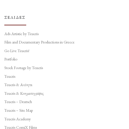
ΣΕΛΊΔΕΣ
Ads Artistic by Teucris
Film and Documentary Productions in Greece
Go Live Teucris!
Portfolio
Stock Footage by Teucris
Teucris
Teucris & Ακίνητα
Teucris & Κινηματογράφος
Teucris – Deutsch
Teucris – Site Map
Teucris Academy
Teucris ComiX Films