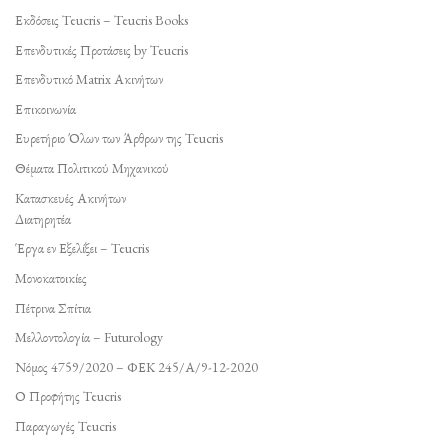
Εκδόσεις Teucris – Teucris Books
Επενδυτικές Προτάσεις by Teucris
Επενδυτικό Matrix Ακινήτων
Επικοινωνία
Ευρετήριο Όλων των Άρθρων της Teucris
Θέματα Πολιτικού Μηχανικού
Κατασκευές Ακινήτων
Διατηρητέα
Έργα εν Εξελίξει – Teucris
Μονοκατοικίες
Πέτρινα Σπίτια
Μελλοντολογία – Futurology
Νόμος 4759/2020 – ΦΕΚ 245/Α/9-12-2020
Ο Προφήτης Teucris
Παραγωγές Teucris