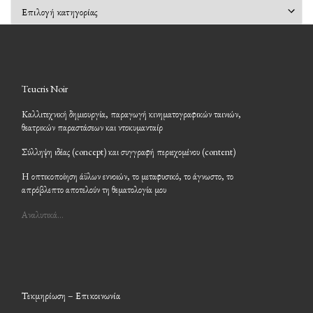
Kατηγορίες
Teucris Noir
Καλλιτεχνική δημιουργία, παραγωγή κινηματογραφικών ταινιών,
θεατρικών παραστάσεων και ντοκυμανταίρ
Σύλληψη ιδέας (concept) και συγγραφή περιεχομένου (content)
Η οπτικοποίηση άϋλων εννοιών, το μεταφυσικό, το άγνωστο, το
απρόβλεπτο αποτελούν τη θεματολογία μου
Αναλυτικά…
Τεκμηρίωση – Επικοινωνία