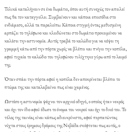
Τελικά καταλήγουν σε ένα δωμάτιο, όπου αυτή συνεχώς τον απειλεί
πως θα τον καταγγείλει. Συμβαίνουν και κάποια επεισόδια στο
ενδιάμεσο, αλλά τα παραλείπω. Κάποια στιγμή όντας μεθυσμένη
αρπάζει το τηλέφωνο και κλειδώνεται στο δωμάτιο προκειμένου να
καλέσει την αστυνομία. Αυτός τραβά το καλώδιο για να κόψει τη
γραμμή κάτω από την πόρτα χωρίς να βλέπει και πνίγει την κοπέλα,
αφού τυχαία το καλώδιο του τηλεφώνου τυλίχτηκε γύρω από το λαιμό
της.
Όταν σπάει την πόρτα αφού η κοπέλα δεν αποκρίνεται βλέπει το
πτώμα της και καταλαβαίνει πως είναι χαμένος.
Ωστόσο η αστυνομία ψάχνει τον αρχικό οδηγό, ο οποίος ήταν νεκρός
και όχι τον ίδιο αφού έδωσε το όνομα του νεκρού και όχι το δικό του. Το
τέλος της ταινίας είναι κάπως αδιευκρίνιστο, αφού περπατώντας
νύχτα στους έρημους δρόμους της Νεβάδα σκέφτεται πως αυτός, ο