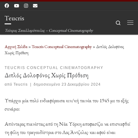
Μετάβαση στο περιεχόμενο
Teucris
Search
Μεν
Τεύκρος Σακελλαρόπουλος – Conceptual Cinematography
Αρχική Σελίδα
»
Teucris Conceptual Cinematography
»
Διπλός Δολοφόνος
Χωρίς Πρόθεση
TEUCRIS CONCEPTUAL CINEMATOGRAPHY
Διπλός Δολοφόνος Χωρίς Πρόθεση
από
Teucris
|
δημοσιευμένο
23 Δεκεμβρίου 2024
Υπάρχει μία πολύ ενδιαφέρουσα κιν/κή ταινία του 1945 με το εξής
σενάριο:
Απένταρος πιανίστας από τη Νέα Υόρκη αποφασίζει να επισκεφθεί
τη φίλη του τραγουδίστρια στο Λος Άντζελες· και αφού είναι