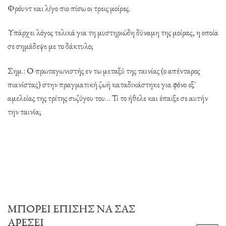
Φρόυντ και λίγο πιο πίσω οι τρεις μοίρες.
Υπάρχει λόγος τελικά για τη μυστηριώδη δύναμη της μοίρας, η οποία
σε σημάδεψε με το δάκτυλο;
Σημ.: Ο πρωταγωνιστής εν τω μεταξύ της ταινίας (ο απένταρος
πιανίστας) στην πραγματική ζωή καταδικάστηκε για φόνο εξ΄
αμελείας της τρίτης συζύγου του… Τι το ήθελε και έπαιξε σε αυτήν
την ταινία;
ΜΠΟΡΕΊ ΕΠΊΣΗΣ ΝΑ ΣΑΣ
ΑΡΈΣΕΙ