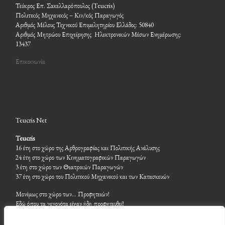
Τεύκρος Επ. Σακελλαρόπουλος (Teucris)
Πολιτικός Μηχανικός – Κιν/κός Παραγωγός
Αριθμός Μέλους Τεχνικού Επιμελητηρίου Ελλάδος: 50840
Αριθμός Μητρώου Επιχείρησης Ηλεκτρονικών Μέσων Ενημέρωσης:
13437
Επικοινωνία
Teucris Net
Teucris
16 έτη στο χώρο της Αρθρογραφίας και Πολιτικής Ανάλυσης
24 έτη στο χώρο των Κινηματογραφικών Παραγωγών
3 έτη στο χώρο των Θεατρικών Παραγωγών
37 έτη στο χώρο του Πολιτικού Μηχανικού και των Κατασκευών
Μονίμως στο χώρο των… Προφητειών!
Εδώ όπου τα γεγονότα είχαν ήδη προφητευθεί!