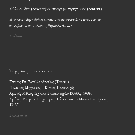
Σύλληψη ιδέας (concept) και συγγραφή περιεχομένου (content)
Η οπτικοποίηση άϋλων εννοιών, το μεταφυσικό, το άγνωστο, το
απρόβλεπτο αποτελούν τη θεματολογία μου
Αναλυτικά…
Τεκμηρίωση – Επικοινωνία
Τεύκρος Επ. Σακελλαρόπουλος (Teucris)
Πολιτικός Μηχανικός – Κιν/κός Παραγωγός
Αριθμός Μέλους Τεχνικού Επιμελητηρίου Ελλάδος: 50840
Αριθμός Μητρώου Επιχείρησης Ηλεκτρονικών Μέσων Ενημέρωσης:
13437
Επικοινωνία