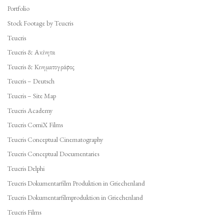
Portfolio
Stock Footage by Teucris
Teucris
Teucris & Ακίνητα
Teucris & Κινηματογράφος
Teucris – Deutsch
Teucris – Site Map
Teucris Academy
Teucris ComiX Films
Teucris Conceptual Cinematography
Teucris Conceptual Documentaries
Teucris Delphi
Teucris Dokumentarfilm Produktion in Griechenland
Teucris Dokumentarfilmproduktion in Griechenland
Teucris Films