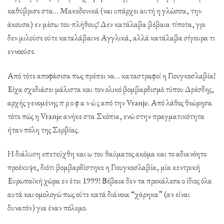
καθύβρισε στα… Μακεδονικά (ναι υπάρχει αυτή η γλώσσα, την
άκουσα) εν μέσω του πλήθους! Δεν κατάλαβα βέβαια τίποτα, γρι
δεν μιλούσε ούτε καταλάβαινε Αγγλικά, αλλά κατάλαβα σίγουρα τι
εννοούσε.
Από τότε αποφάσισα πως πρέπει να… καταστραφεί η Γιουγκοσλαβία!
Είχα σχεδιάσει μάλιστα και τον ολικό βομβαρδισμό τύπου Δρέσδης,
αρχής γενομένης π ρ ο φ α ν ώ ς από την Vranje. Από λάθος θεώρησα
τότε πώς η Vranje ανήκε στα Σκόπια, ενώ στην πραγματικότητα
ήταν πόλη της Σερβίας.
Η διάλυση επετεύχθη και ω του θαύματος ακόμα και το αδιανόητο
προέκυψε, διότι βομβαρδίστηκε η Γιουγκοσλαβία, μία κεντρική
Ευρωπαϊκή χώρα εν έτει 1999! Βέβαια δεν τα προκάλεσα ο ίδιος όλα
αυτά και ομολογώ πως ούτε κατά διάνοια “χάρηκα” (αν είναι
δυνατόν) για έναν πόλεμο.