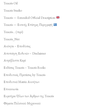
Teucris Oil
Teucris Studio
Teucris — Extended Official Description
Teucris — Εκτενής Επίσημη Περιγραφή
Teucris… (περί)
Teucris_Net
Ακίνητα – Επενδύσεις
Αποποίηση Ευθυνών – Disclaimer
Απρόβλεπτο Καρέ
Εκδόσεις Teucris – Teucris Books
Επενδυτικές Προτάσεις by Teucris
Επενδυτικό Matrix Ακινήτων
Επικοινωνία
Ευρετήριο Όλων των Άρθρων της Teucris
Θέματα Πολιτικού Μηχανικού