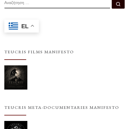
ΑΝΑΖΉΤΗΣΗ
Αν
EL
TEUCRIS FILMS MANIFESTO
TEUCRIS META-DOCUMENTARIES MANIFESTO