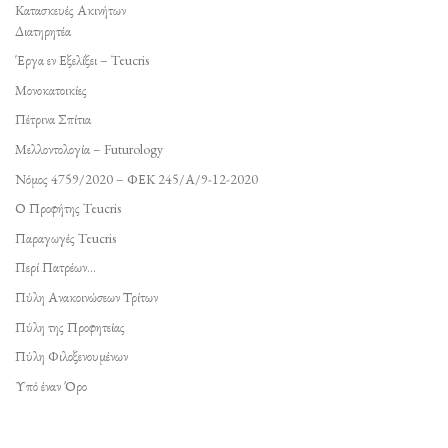
Κατασκευές Ακινήτων
Διατηρητέα
Έργα εν Εξελίξει – Teucris
Μονοκατοικίες
Πέτρινα Σπίτια
Μελλοντολογία – Futurology
Νόμος 4759/2020 – ΦΕΚ 245/Α/9-12-2020
Ο Προφήτης Teucris
Παραγωγές Teucris
Περί Πατρέων…
Πύλη Ανακοινώσεων Τρίτων
Πύλη της Προφητείας
Πύλη Φιλοξενουμένων
Υπό έναν Όρο