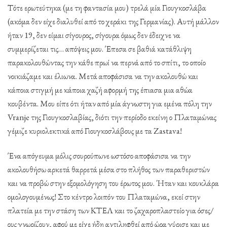
Τότε ερωτεύτηκα (με τη φαντασία μου) τρελά μία Γιουγκοσλάβα
(ακόμα δεν είχε διαλυθεί από το χεράκι της Γερμανίας). Αυτή μάλλον
ήταν 19, δεν είμαι σίγουρος, σίγουρα όμως δεν έδειχνε να
συμμερίζεται τις… απόψεις μου. Έπεσα σε βαθιά κατάθλιψη
παρακολουθώντας την κάθε πρωί να περνά από το σπίτι, το οποίο
νοικιάζαμε και έλιωνα. Μετά αποφάσισα να την ακολουθώ και
κάποια στιγμή με κάποια χαζή αφορμή της έπιασα μια αθώα
κουβέντα. Μου είπε ότι ήταν από μία άγνωστη για εμένα πόλη την
Vranje της Γιουγκοσλαβίας, διότι την περίοδο εκείνη ο Πλαταμώνας
γέμιζε κυριολεκτικά από Γιουγκοσλάβους με τα Zastava!
Ένα απόγευμα μόλις σουρούπωνε ωστόσο αποφάσισα να την
ακολουθήσω αρκετά θαρρετά μέσα στο πλήθος των παραθεριστών
και να προβώ στην εξομολόγηση του έρωτος μου. Ήταν και κουκλάρα
ομολογουμένως! Στο κέντρο λοιπόν του Πλαταμώνα, εκεί στην
πλατεία με την στάση των ΚΤΕΛ και το ζαχαροπλαστείο για όσες/
ους γνωρίζουν, αφού με είχε ήδη αντιληφθεί από ώρα γύρισε και με