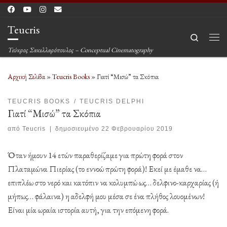
Μετάβαση στο περιεχόμενο
Teucris
Search
Μεν
Τεύκρος Σακελλαρόπουλος – Conceptual Cinematography
Αρχική Σελίδα
»
Teucris Books
»
Γιατί “Μισώ” τα Σκόπια
TEUCRIS BOOKS
TEUCRIS DELPHI
Γιατί “Μισώ” τα Σκόπια
από
Teucris
|
δημοσιευμένο
22 Φεβρουαρίου 2019
Όταν ήμουν 14 ετών παραθερίζαμε για πρώτη φορά στον
Πλαταμώνα Πιερίας (το εννοώ πρώτη φορά)! Εκεί με έμαθε να…
επιπλέω στο νερό και κατόπιν να κολυμπώ ως… δελφινο-καρχαρίας (ή
μήπως… φάλαινα) η αδελφή μου μέσα σε ένα πλήθος λουομένων!
Είναι μία ωραία ιστορία αυτή, για την επόμενη φορά.