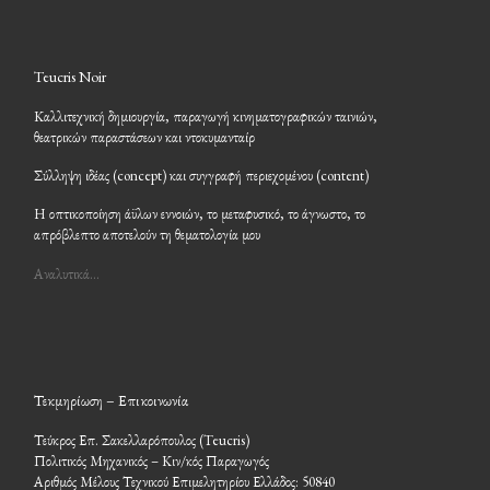
Teucris Noir
Καλλιτεχνική δημιουργία, παραγωγή κινηματογραφικών ταινιών,
θεατρικών παραστάσεων και ντοκυμανταίρ
Σύλληψη ιδέας (concept) και συγγραφή περιεχομένου (content)
Η οπτικοποίηση άϋλων εννοιών, το μεταφυσικό, το άγνωστο, το
απρόβλεπτο αποτελούν τη θεματολογία μου
Αναλυτικά…
Τεκμηρίωση – Επικοινωνία
Τεύκρος Επ. Σακελλαρόπουλος (Teucris)
Πολιτικός Μηχανικός – Κιν/κός Παραγωγός
Αριθμός Μέλους Τεχνικού Επιμελητηρίου Ελλάδος: 50840