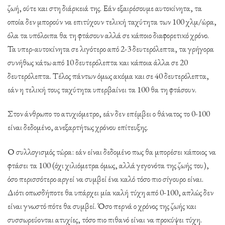
ζωή, ούτε και στη διάρκειά της. Εάν εξαιρέσουμε αυτοκίνητα, τα
οποία δεν μπορούν να επιτύχουν τελική ταχύτητα των 100 χλμ/ώρα,
όλα τα υπόλοιπα θα τη φτάσουν αλλά σε κάποιο διαφορετικό χρόνο.
Τα υπερ-αυτοκίνητα σε λιγότερο από 2-3 δευτερόλεπτα, τα γρήγορα
συνήθως κάτω από 10 δευτερόλεπτα και κάποια άλλα σε 20
δευτερόλεπτα. Τέλος πάντων όμως ακόμα και σε 40 δευτερόλεπτα,
εάν η τελική τους ταχύτητα υπερβαίνει τα 100 θα τη φτάσουν.
Στον άνθρωπο το ατυχιόμετρο, εάν δεν επέμβει ο θάνατος το 0-100
είναι δεδομένο, ανεξαρτήτως χρόνου επίτευξης.
Ο συλλογισμός τώρα: εάν είναι δεδομένο πως θα μπορέσει κάποιος να
φτάσει τα 100 (όχι χιλιόμετρα όμως, αλλά γεγονότα της ζωής του),
όσο περισσότερο αργεί να συμβεί ένα καλό τόσο πιο σίγουρο είναι.
Διότι οπωσδήποτε θα υπάρχει μία καλή τύχη από 0-100, απλώς δεν
είναι γνωστό πότε θα συμβεί. Όσο περνά ο χρόνος της ζωής και
συσσωρεύονται ατυχίες, τόσο πιο πιθανό είναι να προκύψει τύχη.