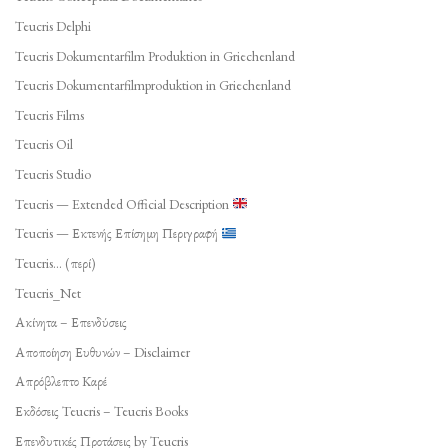
Teucris Delphi
Teucris Dokumentarfilm Produktion in Griechenland
Teucris Dokumentarfilmproduktion in Griechenland
Teucris Films
Teucris Oil
Teucris Studio
Teucris — Extended Official Description
Teucris — Εκτενής Επίσημη Περιγραφή
Teucris… (περί)
Teucris_Net
Ακίνητα – Επενδύσεις
Αποποίηση Ευθυνών – Disclaimer
Απρόβλεπτο Καρέ
Εκδόσεις Teucris – Teucris Books
Επενδυτικές Προτάσεις by Teucris