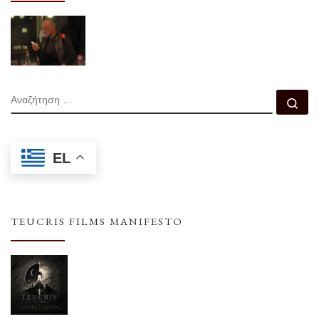
ΑΝΑΖΉΤΗΣΗ
Αν
EL
TEUCRIS FILMS MANIFESTO