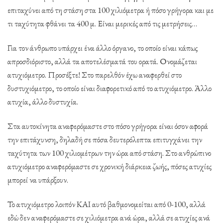
επιταχύνει από τη στάση στα 100 χιλιόμετρα ή πόσο γρήγορα και με
τι ταχύτητα φθάνει τα 400 μ. Είναι μερικές από τις μετρήσεις…
Για τον άνθρωπο υπάρχει ένα άλλο όργανο, το οποίο είναι κάπως
απροσδιόριστο, αλλά τα αποτελέσματά του ορατά. Ονομάζεται
ατυχιόμετρο. Προσέξτε! Στο παρελθόν έχω αναφερθεί στο
δυστυχιόμετρο, το οποίο είναι διαφορετικό από το ατυχιόμετρο. Άλλο
ατυχία, άλλο δυστυχία.
Στα αυτοκίνητα αναφερόμαστε στο πόσο γρήγορα είναι όσον αφορά
την επιτάχυνση, δηλαδή σε πόσα δευτερόλεπτα επιτυγχάνει την
ταχύτητα των 100 χιλιομέτρων την ώρα από στάση. Στο ανθρώπινο
ατυχιόμετρο αναφερόμαστε σε χρονική διάρκεια ζωής, πόσες ατυχίες
μπορεί να υπάρξουν.
Το ατυχιόμετρο λοιπόν ΚΑΙ αυτό βαθμονομείται από 0-100, αλλά
εδώ δεν αναφερόμαστε σε χιλιόμετρα ανά ώρα, αλλά σε ατυχίες ανά