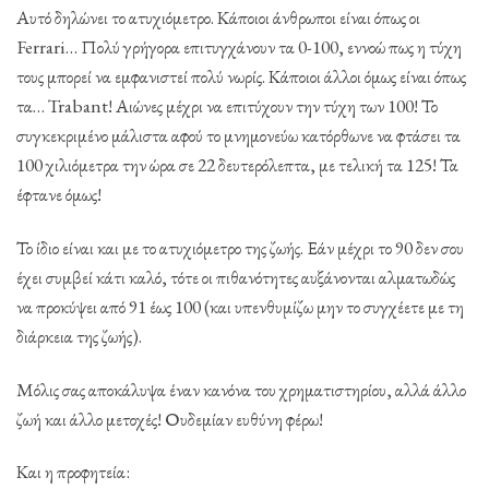
Αυτό δηλώνει το ατυχιόμετρο. Κάποιοι άνθρωποι είναι όπως οι
Ferrari… Πολύ γρήγορα επιτυγχάνουν τα 0-100, εννοώ πως η τύχη
τους μπορεί να εμφανιστεί πολύ νωρίς. Κάποιοι άλλοι όμως είναι όπως
τα… Trabant! Αιώνες μέχρι να επιτύχουν την τύχη των 100! Το
συγκεκριμένο μάλιστα αφού το μνημονεύω κατόρθωνε να φτάσει τα
100 χιλιόμετρα την ώρα σε 22 δευτερόλεπτα, με τελική τα 125! Τα
έφτανε όμως!
Το ίδιο είναι και με το ατυχιόμετρο της ζωής. Εάν μέχρι το 90 δεν σου
έχει συμβεί κάτι καλό, τότε οι πιθανότητες αυξάνονται αλματωδώς
να προκύψει από 91 έως 100 (και υπενθυμίζω μην το συγχέετε με τη
διάρκεια της ζωής).
Μόλις σας αποκάλυψα έναν κανόνα του χρηματιστηρίου, αλλά άλλο
ζωή και άλλο μετοχές! Ουδεμίαν ευθύνη φέρω!
Και η προφητεία: