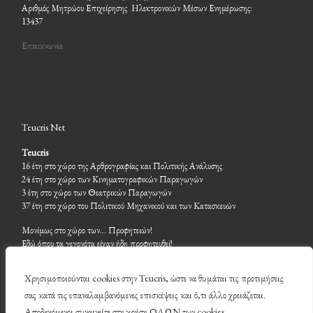
Αριθμός Μητρώου Επιχείρησης Ηλεκτρονικών Μέσων Ενημέρωσης:
13437
Επικοινωνία
Teucris Net
Teucris
16 έτη στο χώρο της Αρθρογραφίας και Πολιτικής Ανάλυσης
24 έτη στο χώρο των Κινηματογραφικών Παραγωγών
3 έτη στο χώρο των Θεατρικών Παραγωγών
37 έτη στο χώρο του Πολιτικού Μηχανικού και των Κατασκευών
Μονίμως στο χώρο των… Προφητειών!
Εδώ όπου τα γεγονότα είχαν ήδη προφητευθεί!
Χρησιμοποιούνται cookies στην Teucris, ώστε να θυμάται τις προτιμήσεις
σας κατά τις επαναλαμβανόμενες επισκέψεις και ό,τι άλλο χρειάζεται.
Αποδεχόμενοι συναινείτε στη χρήση ΟΛΩΝ των cookies. .