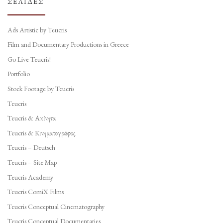
ΣΕΛΊΔΕΣ
Ads Artistic by Teucris
Film and Documentary Productions in Greece
Go Live Teucris!
Portfolio
Stock Footage by Teucris
Teucris
Teucris & Ακίνητα
Teucris & Κινηματογράφος
Teucris – Deutsch
Teucris – Site Map
Teucris Academy
Teucris ComiX Films
Teucris Conceptual Cinematography
Teucris Conceptual Documentaries