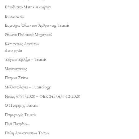
Επενδυτικό Matrix Ακινήτων
Επικοινωνία
Ευρετήριο Όλων των Άρθρων της Teucris
Θέματα Πολιτικού Μηχανικού
Κατασκευές Ακινήτων
Διατηρητέα
Έργα εν Εξελίξει – Teucris
Μονοκατοικίες
Πέτρινα Σπίτια
Μελλοντολογία – Futurology
Νόμος 4759/2020 – ΦΕΚ 245/Α/9-12-2020
Ο Προφήτης Teucris
Παραγωγές Teucris
Περί Πατρέων…
Πύλη Ανακοινώσεων Τρίτων