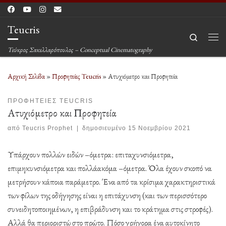
Μετάβαση στο περιεχόμενο
Teucris
Search
Μεν
Τεύκρος Σακελλαρόπουλος – Conceptual Cinematography
Αρχική Σελίδα
»
Προφητείες Teucris
»
Ατυχιόμετρο και Προφητεία
ΠΡΟΦΗΤΕΊΕΣ TEUCRIS
Ατυχιόμετρο και Προφητεία
από
Teucris Prophet
|
δημοσιευμένο
15 Νοεμβρίου 2021
Υπάρχουν πολλών ειδών –όμετρα: επιταχυνσιόμετρα,
επιμηκυνσιόμετρα και πολλάακόμα –όμετρα. Όλα έχουν σκοπό να
μετρήσουν κάποια παράμετρο. Ένα από τα κρίσιμα χαρακτηριστικά
των φίλων της οδήγησης είναι η επιτάχυνση (και των περισσότερο
συνειδητοποιημένων, η επιβράδυνση και το κράτημα στις στροφές).
Αλλά θα περιοριστώ στο πρώτο. Πόσο γρήγορα ένα αυτοκίνητο