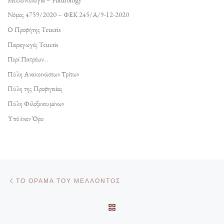
Νόμος 4759/2020 – ΦΕΚ 245/Α/9-12-2020
Ο Προφήτης Teucris
Παραγωγές Teucris
Περί Πατρέων…
Πύλη Ανακοινώσεων Τρίτων
Πύλη της Προφητείας
Πύλη Φιλοξενουμένων
Υπό έναν Όρο
Πλοήγηση δημοσιεύσεων
Προηγούμενο άρθρο
ΤΟ ΌΡΑΜΑ ΤΟΥ ΜΈΛΛΟΝΤΟΣ
ΠΊΣΩ ΣΤΗΝ ΛΊΣΤΑ ΆΡΘΡΩ