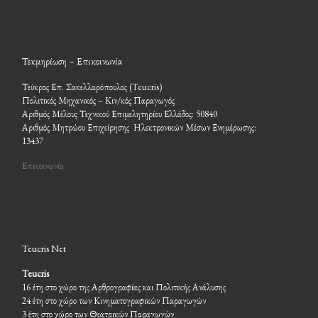
Τεκμηρίωση – Επικοινωνία
Τεύκρος Επ. Σακελλαρόπουλος (Teucris)
Πολιτικός Μηχανικός – Κιν/κός Παραγωγός
Αριθμός Μέλους Τεχνικού Επιμελητηρίου Ελλάδος: 50840
Αριθμός Μητρώου Επιχείρησης Ηλεκτρονικών Μέσων Ενημέρωσης:
13437
Επικοινωνία
Teucris Net
Teucris
16 έτη στο χώρο της Αρθρογραφίας και Πολιτικής Ανάλυσης
24 έτη στο χώρο των Κινηματογραφικών Παραγωγών
3 έτη στο χώρο των Θεατρικών Παραγωγών