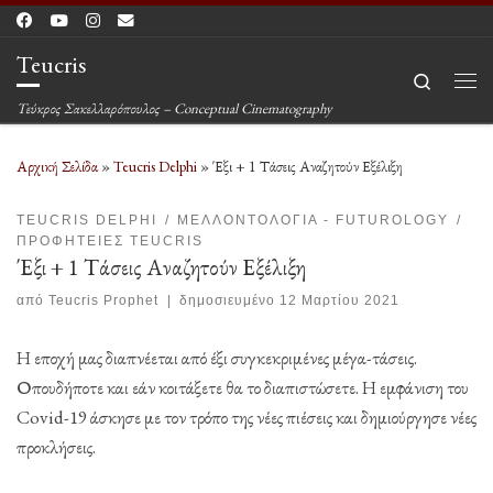
Μετάβαση στο περιεχόμενο
Teucris
Search
Μεν
Τεύκρος Σακελλαρόπουλος – Conceptual Cinematography
Αρχική Σελίδα
»
Teucris Delphi
»
Έξι + 1 Τάσεις Αναζητούν Εξέλιξη
TEUCRIS DELPHI
ΜΕΛΛΟΝΤΟΛΟΓΊΑ - FUTUROLOGY
ΠΡΟΦΗΤΕΊΕΣ TEUCRIS
Έξι + 1 Τάσεις Αναζητούν Εξέλιξη
από
Teucris Prophet
|
δημοσιευμένο
12 Μαρτίου 2021
Η εποχή μας διαπνέεται από έξι συγκεκριμένες μέγα-τάσεις.
Οπουδήποτε και εάν κοιτάξετε θα το διαπιστώσετε. Η εμφάνιση του
Covid-19 άσκησε με τον τρόπο της νέες πιέσεις και δημιούργησε νέες
προκλήσεις.