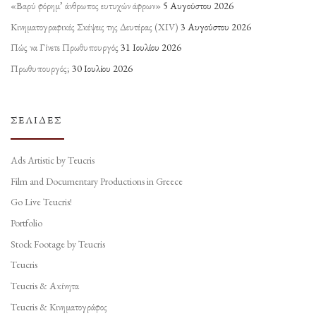
«Βαρύ φόρημ’ άνθρωπος ευτυχών άφρων»
5 Αυγούστου 2026
Κινηματογραφικές Σκέψεις της Δευτέρας (ΧΙV)
3 Αυγούστου 2026
Πώς να Γίνετε Πρωθυπουργός
31 Ιουλίου 2026
Πρωθυπουργός;
30 Ιουλίου 2026
ΣΕΛΊΔΕΣ
Ads Artistic by Teucris
Film and Documentary Productions in Greece
Go Live Teucris!
Portfolio
Stock Footage by Teucris
Teucris
Teucris & Ακίνητα
Teucris & Κινηματογράφος