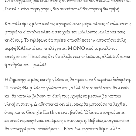
Οι περιγραφές μου είναι άκρως συνοπτικές κα δεν αναλύω περαιτέρω.
Γενικά εικόνα περιγράφω, δεν συντάσσω διδακτορική διατριβή.
Και πάλι όμως μέσα από τις προηγούμενες μέγα-τάσεις εύκολα κανείς
μπορεί να διακρίνει κάποια στοιχεία του μέλλοντος, αλλά και τους
κινδύνους. Το τηλέφωνο θα πρέπει οπωσδήποτε να αποκτήσει άυλη
μορφή ΚΑΙ αυτό και να ελέγχεται ΜΟΝΟ από το μυαλό του
κατόχου του. Τότε όμως δεν θα κλέβονται τηλέφωνα, αλλά άνθρωποι
ή ανθρώπινα… μυαλά!
Η δημιουργία μίας κοινής γλώσσας θα πρέπει να θεωρείται δεδομένη.
Τι εννοώ; Θα μιλάς τη γλώσσα σου, αλλά όλοι οι υπόλοιποι θα ακούν
και θα καταλαβαίνουν τη δική τους, χωρίς να μεσολαβεί κάποια
υλική συσκευή. Διαδικτυακά on air, όπως θα μπορούσε να λεχθεί,
όπως και το Google Earth σε έναν βαθμό. Όλα τα προηγούμενα
απαιτούν ομοιογένεια και άμεση συνεννόηση. Βεβαίως αναγκαστικά
θα καταγράφεται οπουδήποτε… Είναι ένα τεράστιο θέμα, αλλά…