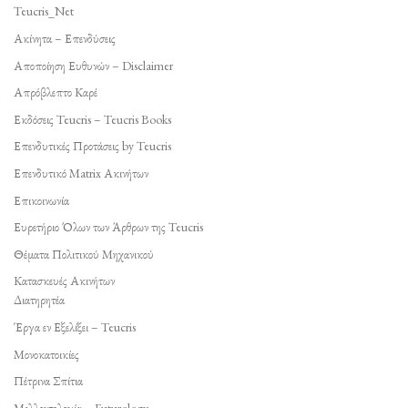
Teucris_Net
Ακίνητα – Επενδύσεις
Αποποίηση Ευθυνών – Disclaimer
Απρόβλεπτο Καρέ
Εκδόσεις Teucris – Teucris Books
Επενδυτικές Προτάσεις by Teucris
Επενδυτικό Matrix Ακινήτων
Επικοινωνία
Ευρετήριο Όλων των Άρθρων της Teucris
Θέματα Πολιτικού Μηχανικού
Κατασκευές Ακινήτων
Διατηρητέα
Έργα εν Εξελίξει – Teucris
Μονοκατοικίες
Πέτρινα Σπίτια
Μελλοντολογία – Futurology