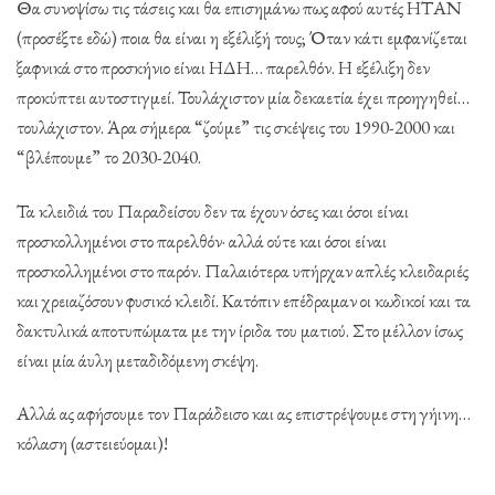
Θα συνοψίσω τις τάσεις και θα επισημάνω πως αφού αυτές ΗΤΑΝ
(προσέξτε εδώ) ποια θα είναι η εξέλιξή τους; Όταν κάτι εμφανίζεται
ξαφνικά στο προσκήνιο είναι ΗΔΗ… παρελθόν. Η εξέλιξη δεν
προκύπτει αυτοστιγμεί. Τουλάχιστον μία δεκαετία έχει προηγηθεί…
τουλάχιστον. Άρα σήμερα “ζούμε” τις σκέψεις του 1990-2000 και
“βλέπουμε” το 2030-2040.
Τα κλειδιά του Παραδείσου δεν τα έχουν όσες και όσοι είναι
προσκολλημένοι στο παρελθόν· αλλά ούτε και όσοι είναι
προσκολλημένοι στο παρόν. Παλαιότερα υπήρχαν απλές κλειδαριές
και χρειαζόσουν φυσικό κλειδί. Κατόπιν επέδραμαν οι κωδικοί και τα
δακτυλικά αποτυπώματα με την ίριδα του ματιού. Στο μέλλον ίσως
είναι μία άυλη μεταδιδόμενη σκέψη.
Αλλά ας αφήσουμε τον Παράδεισο και ας επιστρέψουμε στη γήινη…
κόλαση (αστειεύομαι)!