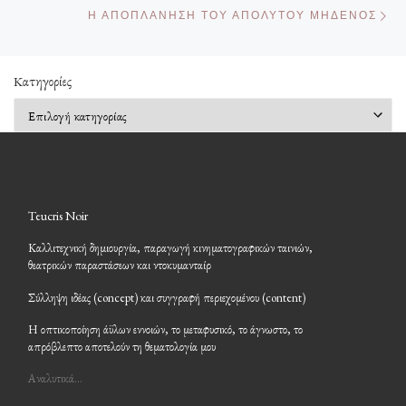
Επ
Η ΑΠΟΠΛΆΝΗΣΗ ΤΟΥ ΑΠΟΛΎΤΟΥ ΜΗΔΕΝΌΣ
Kατηγορίες
Kατηγορίες
Teucris Noir
Καλλιτεχνική δημιουργία, παραγωγή κινηματογραφικών ταινιών,
θεατρικών παραστάσεων και ντοκυμανταίρ
Σύλληψη ιδέας (concept) και συγγραφή περιεχομένου (content)
Η οπτικοποίηση άϋλων εννοιών, το μεταφυσικό, το άγνωστο, το
απρόβλεπτο αποτελούν τη θεματολογία μου
Αναλυτικά…