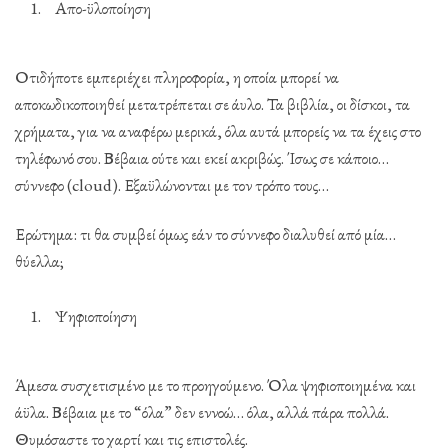
Απο-ϋλοποίηση
Οτιδήποτε εμπεριέχει πληροφορία, η οποία μπορεί να
αποκωδικοποιηθεί μετατρέπεται σε άυλο. Τα βιβλία, οι δίσκοι, τα
χρήματα, για να αναφέρω μερικά, όλα αυτά μπορείς να τα έχεις στο
τηλέφωνό σου. Βέβαια ούτε και εκεί ακριβώς. Ίσως σε κάποιο…
σύννεφο (cloud). Εξαϋλώνονται με τον τρόπο τους…
Ερώτημα: τι θα συμβεί όμως εάν το σύννεφο διαλυθεί από μία…
θύελλα;
Ψηφιοποίηση
Άμεσα συσχετισμένο με το προηγούμενο. Όλα ψηφιοποιημένα και
άϋλα. Βέβαια με το “όλα” δεν εννοώ… όλα, αλλά πάρα πολλά.
Θυμόσαστε το χαρτί και τις επιστολές.