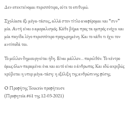
Δεν επεκτείνομαι περισσότερο, ούτε το επιθυμώ.
Σχολίασα έξι μέγα-τάσεις, αλλά στον τίτλο αναφέρομαι και “συν”
μία. Αυτή είναι ο αμοραλισμός. Κάθε βήμα προς τα εμπρός ενέχει και
μία παγίδα λίγο περισσότερο προχωρημένη. Και το κάθε τι έχει τον
αντίποδά του.
Το μέλλον δημιουργείται ήδη. Είναι μάλλον… παρελθόν. Το κέντρο
όμως όλων παραμένει ένα και αυτό είναι ο άνθρωπος. Και εδώ ακριβώς
κρύβεται η υπερ μέγα-τάση: η εξέλιξη της ανθρώπινης φύσης.
Ο Προφήτης Teucris προφήτευσε
(Προφητεία #61 της 12-03-2021)