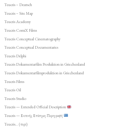
Teucris – Deutsch
Teucris – Site Map
Teucris Academy
Teucris ComiX Films
Teucris Conceptual Cinematography
Teucris Conceptual Documentaries
Teucris Delphi
Teucris Dokumentarfilm Produktion in Griechenland
Teucris Dokumentarfilmproduktion in Griechenland
Teucris Films
Teucris Oil
Teucris Studio
Teucris — Extended Official Description
Teucris — Εκτενής Επίσημη Περιγραφή
Teucris… (περί)