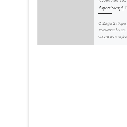
Ιανουαρίου 201
Αφοσίωση ή 
Ο Στήβεν Σπίλμπε
προσωπικά δεν μου 
τα έργα του στοχεύο
κέρδος και ελάχιστ
τίποτα διδάσκουν.