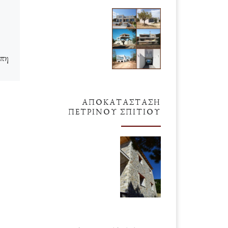
2023
Κάποτε σε έναν
Εκτροχιασμό…
πη
Δεν θυμάμαι ακριβώς
χρονολογία, αλλά οπωσδήποτε
ήταν πριν το 1989, διότι τότε
ξα
ήμουν 26 ετών. Και γιατί έχει
α
ΑΠΟΚΑΤΆΣΤΑΣΗ
σημασία αυτό; Διότι ταξίδευα […]
κρύ.
ΠΈΤΡΙΝΟΥ ΣΠΙΤΙΟΎ
ίση