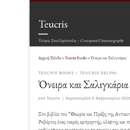
Μετάβαση στο περιεχόμενο
Teucris
Τεύκρος Σακελλαρόπουλος – Conceptual Cinematography
Αρχική Σελίδα
»
Teucris Books
»
Όνειρα και Σαλιγκάρια
TEUCRIS BOOKS
TEUCRIS DELPHI
Όνειρα και Σαλιγκάρια
από
Teucris
|
δημοσιευμένο
6 Φεβρουαρίου 202
Στο βιβλίο του “Θεωρία και Πράξη της Αντιαυτ
Ροβέρτος ένας νεαρός εμπρηστής, κλέφτης και π
καθώς έφευγε συνέτριψε με το τακούνι του ένα ά