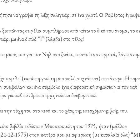
ήτησε να γράψει τη λέξη σαλιγκάρι σε ένα χαρτί. Ο Ροβέρτος έγραψε
λ ξεσπώντας σε γέλια συμπλήρωσε από κάτω το δικό του όνομα, το ο
κάρι με ένα διπλό “l” (λάμδα) στο τέλος!
ο μίσος του για τον Νηλ στο ζωάκι, το οποίο συνειρμικά, λόγω ονομ
ίχε συμβεί (κατά τη γνώμη μου πολύ συχνότερα) στο όνειρο. Η ερμη
ν συμβόλων και ένα σύμβολο έχει διαφορετική σημασία για τον καθ΄
ιρο για κάθε άνθρωπο ερμηνεύεται διαφορετικά.
 την τύχη του στο κενό και το χάος της επερχόμενης ζωής του.
ριμένο βιβλίο εκδόσεων Μπουκουμάνη του 1975, ήταν (μάλλον
ία 24-12-1975) στον πατέρα μου με αφιέρωση (με κεφαλαία όλα) “Μ