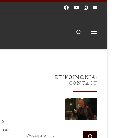
Search
Μενού
ΕΠΙΚΟΙΝΩΝΊΑ-
CONTACT
 ο
υ και
ΑΝΑΖΉΤΗΣΗ
Αναζήτηση …