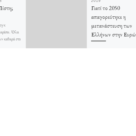
8
2019
Πίστη;
Γιατί το 2050
απαγορεύτηκε η
μετανάστευση των
ργκ
αρέσει. Όλα
Ελλήνων στην Ευρώ
υν καθαρά στο
α ή μάλλον
Πολιτική Ανάλυση Δεν άντε
 Ακόμα […]
άλλο. Μάζεψα τα μπογαλάκι
μου και πήρα το δρόμο το μα
Ήμουν απελπισμένος. Η κρ
με είχε γονατίσει. […]