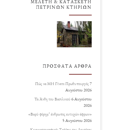
ΜΕΛΈΤΗ & ΚΑΤΑΣΚΕΥΉ
ΠΈΤΡΙΝΩΝ ΚΤΗΡΊΩΝ
ΠΡΌΣΦΑΤΑ ΆΡΘΡΑ
Πώς να ΜΗ Γίνετε Πρωθυπουργός
7
Αυγούστου 2026
Τα Άνθη του Βασιλικού
6 Αυγούστου
2026
«Βαρύ φόρημ’ άνθρωπος ευτυχών άφρων»
5 Αυγούστου 2026
Κινηματογραφικές Σκέψεις της Δευτέρας