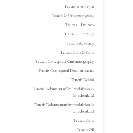
Teucris & Ακίνητα
Teucris & Κινηματογράφος
Teucris – Deutsch
Teucris – Site Map
Teucris Academy
Teucris ComiX Films
Teucris Conceptual Cinematography
Teucris Conceptual Documentaries
Teucris Delphi
Teucris Dokumentarfilm Produktion in
Griechenland
Teucris Dokumentarfilmproduktion in
Griechenland
Teucris Films
Teucris Oil