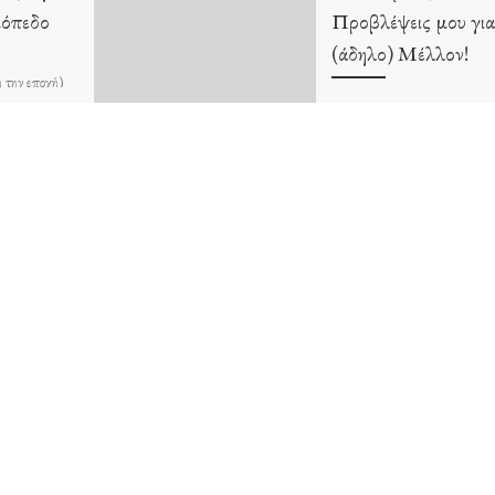
κόπεδο
Προβλέψεις μου για
(άδηλο) Μέλλον!
 την εποχή)
ίδα δύο είναι
(Εάν σας κυριαρχούν μαύρες
ποτε γράφω, το
σκέψεις και νοιώθετε πως ήσα
ιλικρίνεια
σε αδιέξοδο, διαβάστε το!) Είν
έκδηλη η παραίτηση στα μάτι
των πολλών… Λοιπόν […]