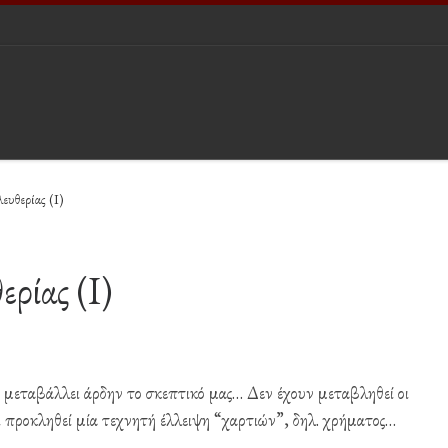
ευθερίας (Ι)
ρίας (Ι)
μεταβάλλει άρδην το σκεπτικό μας… Δεν έχουν μεταβληθεί οι
χει προκληθεί μία τεχνητή έλλειψη “χαρτιών”, δηλ. χρήματος…