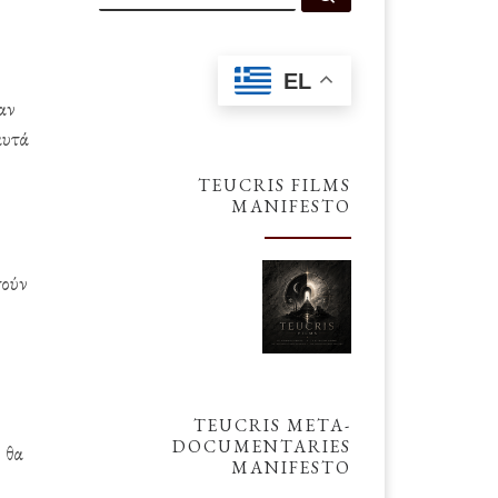
EL
ραν
αυτά
TEUCRIS FILMS
MANIFESTO
τούν
TEUCRIS META-
DOCUMENTARIES
ύ θα
MANIFESTO