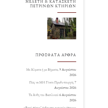
ΜΕΛΈΤΗ & ΚΑΤΑΣΚΕΥΉ
ΠΈΤΡΙΝΩΝ ΚΤΗΡΊΩΝ
ΠΡΌΣΦΑΤΑ ΆΡΘΡΑ
Με Άλματα ή με Βήματα;
9 Αυγούστου
2026
Πώς να ΜΗ Γίνετε Πρωθυπουργός
7
Αυγούστου 2026
Τα Άνθη του Βασιλικού
6 Αυγούστου
2026
«Βαρύ φόρημ’ άνθρωπος ευτυχών άφρων»