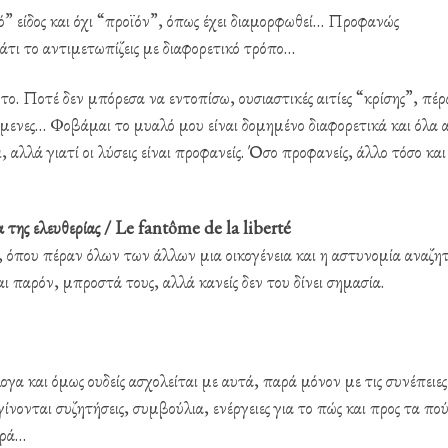
” είδος και όχι “προϊόν”, όπως έχει διαμορφωθεί… Προφανώς
άτι το αντιμετωπίζεις με διαφορετικό τρόπο…
ο. Ποτέ δεν μπόρεσα να εντοπίσω, ουσιαστικές αιτίες “κρίσης”, πέ
όμενες… Φοβάμαι το μυαλό μου είναι δομημένο διαφορετικά και όλα 
 αλλά γιατί οι λύσεις είναι προφανείς. Όσο προφανείς, άλλο τόσο και
 της ελευθερίας / Le fantôme de la liberté
ς), όπου πέραν όλων των άλλων μια οικογένεια και η αστυνομία αναζη
αι παρόν, μπροστά τους, αλλά κανείς δεν του δίνει σημασία.
 και όμως ουδείς ασχολείται με αυτά, παρά μόνον με τις συνέπειες
 γίνονται συζητήσεις, συμβούλια, ενέργειες για το πώς και προς τα πο
ηρά…