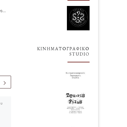
νο…
ΚΙΝΗΜΑΤΟΓΡΑΦΙΚΌ
STUDIO
ου
δημοσιευμένο
1
Σεπτεμβρίου 2014
Τουρισμός και Πέτρα
(Α΄)