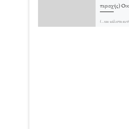
περιοχής) Οι
(…και μάλιστα αυτή
Σε αυτή την ιστο-σελ
τα δεδομένα: Οτιδή
γράφω με απόλυτη ε
και το […]