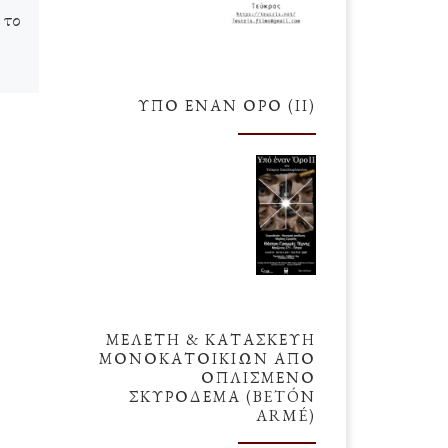
 το
Το καλοκαίρι του 2014 όπως
λέγεται ήταν μία πάρα πολύ καλή
χρονιά για τον τουρισμό. Τι
ΥΠΌ ΈΝΑΝ ΌΡΟ (ΙΙ)
σημαίνει αυτό; Ότι για πολλοστή
στε
φορά […]
αι
α
ΜΕΛΕΤΗ & ΚΑΤΑΣΚΕΥΗ
ΜΟΝΟΚΑΤΟΙΚΙΩΝ ΑΠΟ
ΟΠΛΙΣΜΕΝΟ
ΣΚΥΡΟΔΕΜΑ (BETÓN
ARMÉ)