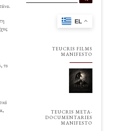
τάνει.
 τη
EL
χεις
TEUCRIS FILMS
MANIFESTO
ό, το
τικό
α,
TEUCRIS META-
DOCUMENTARIES
MANIFESTO