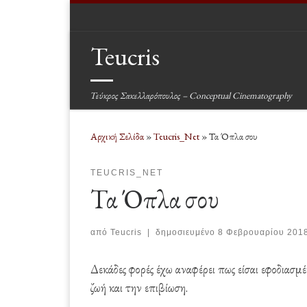
Μετάβαση στο περιεχόμενο
Teucris
Τεύκρος Σακελλαρόπουλος – Conceptual Cinematography
Αρχική Σελίδα
»
Teucris_Net
»
Τα Όπλα σου
TEUCRIS_NET
Τα Όπλα σου
από
Teucris
|
δημοσιευμένο
8 Φεβρουαρίου 201
Δεκάδες φορές έχω αναφέρει πως είσαι εφοδιασμέ
ζωή και την επιβίωση.