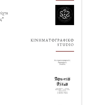
νύχτα
ες”
ΚΙΝΗΜΑΤΟΓΡΑΦΙΚΌ
STUDIO