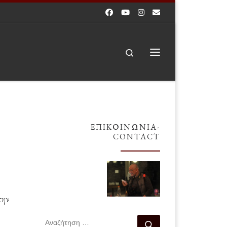
Search
Μενού
ΕΠΙΚΟΙΝΩΝΊΑ-
CONTACT
την
ΑΝΑΖΉΤΗΣΗ
Αναζήτηση …