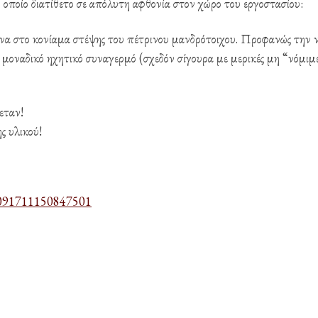
ο οποίο διατίθετο σε απόλυτη αφθονία στον χώρο του εργοστασίου:
α στο κονίαμα στέψης του πέτρινου μανδρότοιχου. Προφανώς την 
 μοναδικό ηχητικό συναγερμό (σχεδόν σίγουρα με μερικές μη “νόμιμ
εταν!
ς υλικού!
2091711150847501