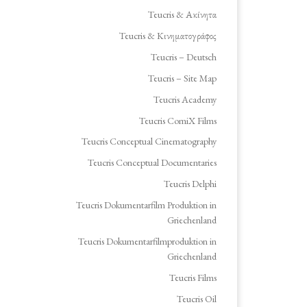
Teucris & Ακίνητα
Teucris & Κινηματογράφος
Teucris – Deutsch
Teucris – Site Map
Teucris Academy
Teucris ComiX Films
Teucris Conceptual Cinematography
Teucris Conceptual Documentaries
Teucris Delphi
Teucris Dokumentarfilm Produktion in
Griechenland
Teucris Dokumentarfilmproduktion in
Griechenland
Teucris Films
Teucris Oil