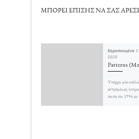
ΜΠΟΡΕΊ ΕΠΊΣΗΣ ΝΑ ΣΑΣ ΑΡΈΣ
δημοσιευμένο
1
2020
Patterns (Μο
Υπάρχει μία εντελ
ασπρόμαυρη κινημ
ταινία του 1956 με 
“Patterns” (Μοτίβα)
αριστουργηματική κ
την παρακολουθήσει