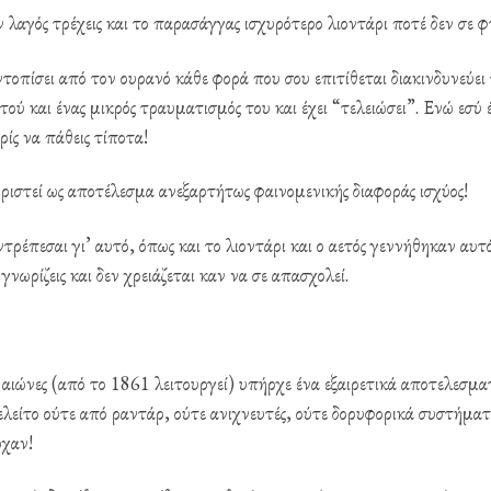
ν λαγός τρέχεις και το παρασάγγας ισχυρότερο λιοντάρι ποτέ δεν σε φ
ντοπίσει από τον ουρανό κάθε φορά που σου επιτίθεται διακινδυνεύει
τού και ένας μικρός τραυματισμός του και έχει “τελειώσει”. Ενώ εσύ έ
ρίς να πάθεις τίποτα!
ιστεί ως αποτέλεσμα ανεξαρτήτως φαινομενικής διαφοράς ισχύος!
τρέπεσαι γι’ αυτό, όπως και το λιοντάρι και ο αετός γεννήθηκαν αυτ
 γνωρίζεις και δεν χρειάζεται καν να σε απασχολεί.
αιώνες (από το 1861 λειτουργεί) υπήρχε ένα εξαιρετικά αποτελεσμα
λείτο ούτε από ραντάρ, ούτε ανιχνευτές, ούτε δορυφορικά συστήματ
ρχαν!