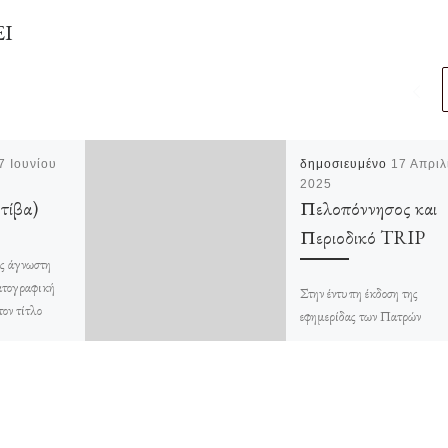
ΕΙ
7 Ιουνίου
δημοσιευμένο
17 Απριλ
2025
τίβα)
Πελοπόννησος και
Περιοδικό TRIP
ώς άγνωστη
ατογραφική
Στην έντυπη έκδοση της
τον τίτλο
εφημερίδας των Πατρών
. Είναι
“ΠΕΛΟΠΟΝΝΗΣΟΣ”, αύ
αι μπορεί να
Μ. Παρασκευή 18 Απριλίου
 κάποιος […]
2025 στο ένθετο περιοδικό 
θα με… υποστείτε με […]