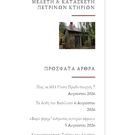
ΜΕΛΈΤΗ & ΚΑΤΑΣΚΕΥΉ
ΠΈΤΡΙΝΩΝ ΚΤΗΡΊΩΝ
ΠΡΌΣΦΑΤΑ ΆΡΘΡΑ
Πώς να ΜΗ Γίνετε Πρωθυπουργός
7
Αυγούστου 2026
Τα Άνθη του Βασιλικού
6 Αυγούστου
2026
«Βαρύ φόρημ’ άνθρωπος ευτυχών άφρων»
5 Αυγούστου 2026
Κινηματογραφικές Σκέψεις της Δευτέρας