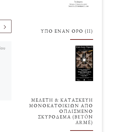
ΥΠΌ ΈΝΑΝ ΌΡΟ (ΙΙ)
ίου
δημοσιευμένο
28 Μαρτίου
2018
Επανάσταση και
Υπακοή
Η ανθρωπότητα ελκύεται πολύ
περισσότερο από έναν επαναστάτη
ΜΕΛΕΤΗ & ΚΑΤΑΣΚΕΥΗ
ριο
παρά από έναν υπάκουο. Διότι ο
ΜΟΝΟΚΑΤΟΙΚΙΩΝ ΑΠΟ
κόσμος πιστεύει πως το να
ΟΠΛΙΣΜΕΝΟ
TRIP
επαναστατείς χρειάζεται πολύ […]
ΣΚΥΡΟΔΕΜΑ (BETÓN
ARMÉ)