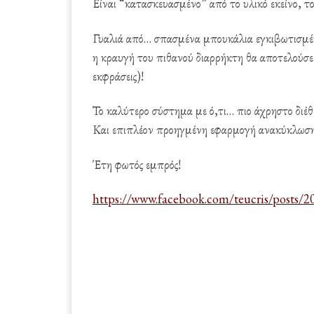
Είναι “κατασκευασμένο” από το υλικό εκείνο, τ
Γυαλιά από… σπασμένα μπουκάλια εγκιβωτισμέν
η κραυγή του πιθανού διαρρήκτη θα αποτελούσε
εκφράσεις)!
Το καλύτερο σύστημα με ό,τι… πιο άχρηστο διέθ
Και επιπλέον προηγμένη εφαρμογή ανακύκλωση
Έτη φωτός εμπρός!
https://www.facebook.com/teucris/posts/