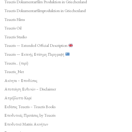
Teucris Dokumentarfilm Produktion in Griechenland
Teucris Dokumentarfilmproduktion in Griechenland
Teucris Films
Teucris Oil
Teucris Studio
Teucris — Extended Official Description
Teucris — Εκτενής Επίσημη Περιγραφή
Teucris… (περί)
Teucris_Net
Ακίνητα – Επενδύσεις
Αποποίηση Ευθυνών – Disclaimer
Απρόβλεπτο Καρέ
Εκδόσεις Teucris – Teucris Books
Επενδυτικές Προτάσεις by Teucris
Επενδυτικό Matrix Ακινήτων