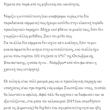
θύματα σου παρά από τις μηδενικές σου ικανότητες.
Νομίζει η αντιπολίτευση (και αναφέρομαι κυρίως στα δύο
παραδοσιακά κόμματα) πως έχουμε εισέλθει στην κλασική περίοδο
προεκλογικών παρο
χών. Μέχρι εκεί φθάνει το μυαλό τους, διότι δεν
γνωρίζουν άλλες μεθόδους. Ζουν τον μύθο τους.
Για τα άλλα δύο κόμματα δεν ισχύει κάτι ανάλογο, διότι το μεν
ακατανόμαστο δεν ανήκει στην αντιπολίτευση, ενώ το άλλο έχει
μείνει πίσω περίπου 101 έτη (από το 1917 της Οκτωβριανής
Επανάστασης, η οποία έγινε… Νοέμβριο• από τότε φαινόταν η
χρονική τους υστέρηση).
Οι εκλογές είναι πολύ μακριά μας και οι προεκλογικές παροχές και
υποσχέσεις είναι προ-πομπός ενός ακόμα Σκωτσέζικου ντους, το οποίο
θα λουστούν οι αφελείς. Αφού πάλι θα αρχίσουν να διαφωνούν και να
εξευτελίζονται, στα μέσα του καλοκαιριού 2019 (και οπωσδήποτε
μετά τις Δημοτικές) θα δεχθούν ένα ισχυρότατο (τεχνητό και ήδη