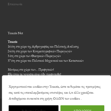
Επικοινωνία
Teucris Net
Teucris
16 έτη στο χώρο της Αρθρογραφίας και Πολιτικής Ανάλυσης
24 έτη στο χώρο των Κινηματογραφικών Παραγωγών
3 έτη στο χώρο των Θεατρικών Παραγωγών
37 έτη στο χώρο του Πολιτικού Μηχανικού και των Κατασκευών
Μονίμως στο χώρο των… Προφητειών!
Εδώ όπου τα γεγονότα είχαν ήδη προφητευθεί!
Χρησιμοποιούνται cookies στην Teucris, ώστε να θυμάται τις προτιμήσεις
σας κατά τις επαναλαμβανόμενες επισκέψεις και ό,τι άλλο χρειάζεται.
Αποδεχόμενοι συναινείτε στη χρήση ΟΛΩΝ των cookies. .
© 2026
Teucris
– Με επιφύλαξη παντός δικαιώματος
Ρυθμίσεις Cookies
ΑΠΟΔΟΧΗ