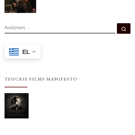
ΑΝΑΖΉΤΗΣΗ
Αν
EL
TEUCRIS FILMS MANIFESTO