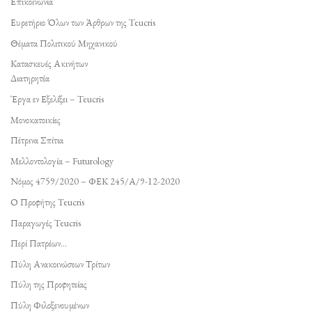
Επικοινωνία
Ευρετήριο Όλων των Άρθρων της Teucris
Θέματα Πολιτικού Μηχανικού
Κατασκευές Ακινήτων
Διατηρητέα
Έργα εν Εξελίξει – Teucris
Μονοκατοικίες
Πέτρινα Σπίτια
Μελλοντολογία – Futurology
Νόμος 4759/2020 – ΦΕΚ 245/Α/9-12-2020
Ο Προφήτης Teucris
Παραγωγές Teucris
Περί Πατρέων…
Πύλη Ανακοινώσεων Τρίτων
Πύλη της Προφητείας
Πύλη Φιλοξενουμένων