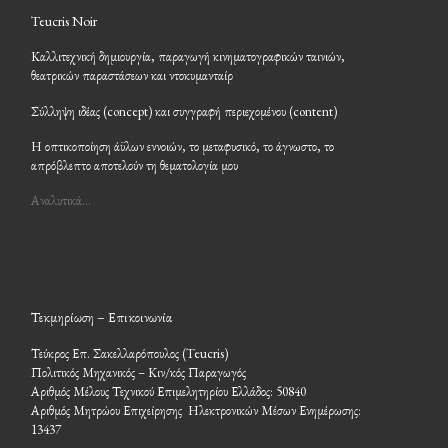
Teucris Noir
Καλλιτεχνική δημιουργία, παραγωγή κινηματογραφικών ταινιών,
θεατρικών παραστάσεων και ντοκυμανταίρ
Σύλληψη ιδέας (concept) και συγγραφή περιεχομένου (content)
Η οπτικοποίηση άϋλων εννοιών, το μεταφυσικό, το άγνωστο, το
απρόβλεπτο αποτελούν τη θεματολογία μου
Αναλυτικά…
Τεκμηρίωση – Επικοινωνία
Τεύκρος Επ. Σακελλαρόπουλος (Teucris)
Πολιτικός Μηχανικός – Κιν/κός Παραγωγός
Αριθμός Μέλους Τεχνικού Επιμελητηρίου Ελλάδος: 50840
Αριθμός Μητρώου Επιχείρησης Ηλεκτρονικών Μέσων Ενημέρωσης:
13437