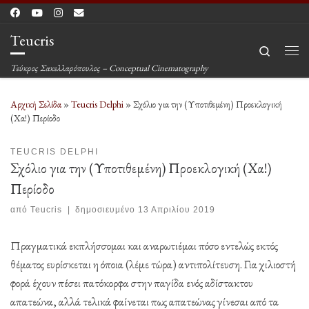
Μετάβαση στο περιεχόμενο
Teucris
Search
Μεν
Τεύκρος Σακελλαρόπουλος – Conceptual Cinematography
Αρχική Σελίδα
»
Teucris Delphi
»
Σχόλιο για την (Υποτιθεμένη) Προεκλογική
(Χα!) Περίοδο
TEUCRIS DELPHI
Σχόλιο για την (Υποτιθεμένη) Προεκλογική (Χα!)
Περίοδο
από
Teucris
|
δημοσιευμένο
13 Απριλίου 2019
Πραγματικά εκπλήσσομαι και αναρωτιέμαι πόσο εντελώς εκτός
θέματος ευρίσκεται η όποια (λέμε τώρα) αντιπολίτευση. Για χιλιοστή
φορά έχουν πέσει πατόκορφα στην παγίδα ενός αδίστακτου
απατεώνα, αλλά τελικά φαίνεται πως απατεώνας γίνεσαι από τα