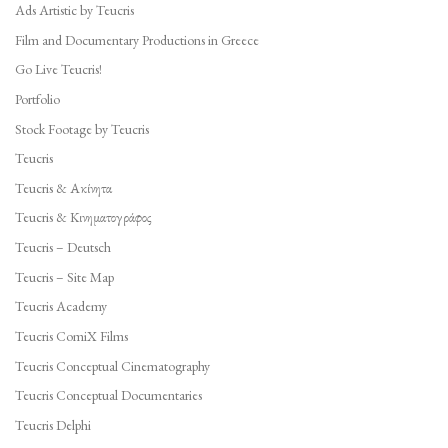
Ads Artistic by Teucris
Film and Documentary Productions in Greece
Go Live Teucris!
Portfolio
Stock Footage by Teucris
Teucris
Teucris & Ακίνητα
Teucris & Κινηματογράφος
Teucris – Deutsch
Teucris – Site Map
Teucris Academy
Teucris ComiX Films
Teucris Conceptual Cinematography
Teucris Conceptual Documentaries
Teucris Delphi