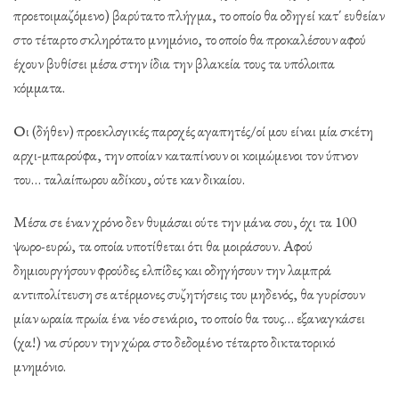
προετοιμαζόμενο) βαρύτατο πλήγμα, το οποίο θα οδηγεί κατ΄ ευθείαν
στο τέταρτο σκληρότατο μνημόνιο, το οποίο θα προκαλέσουν αφού
έχουν βυθίσει μέσα στην ίδια την βλακεία τους τα υπόλοιπα
κόμματα.
Οι (δήθεν) προεκλογικές παροχές αγαπητές/οί μου είναι μία σκέτη
αρχι-μπαρούφα, την οποίαν καταπίνουν οι κοιμώμενοι τον ύπνον
του… ταλαίπωρου αδίκου, ούτε καν δικαίου.
Μέσα σε έναν χρόνο δεν θυμάσαι ούτε την μάνα σου, όχι τα 100
ψωρο-ευρώ, τα οποία υποτίθεται ότι θα μοιράσουν. Αφού
δημιουργήσουν φρούδες ελπίδες και οδηγήσουν την λαμπρά
αντιπολίτευση σε ατέρμονες συζητήσεις του μηδενός, θα γυρίσουν
μίαν ωραία πρωία ένα νέο σενάριο, το οποίο θα τους… εξαναγκάσει
(χα!) να σύρουν την χώρα στο δεδομένο τέταρτο δικτατορικό
μνημόνιο.