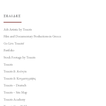
ΣΕΛΊΔΕΣ
Ads Artistic by Teucris
Film and Documentary Productions in Greece
Go Live Teucris!
Portfolio
Stock Footage by Teucris
Teucris
Teucris & Ακίνητα
Teucris & Κινηματογράφος
Teucris – Deutsch
Teucris – Site Map
Teucris Academy