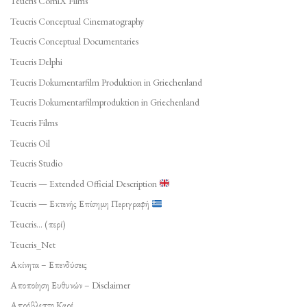
Teucris ComiX Films
Teucris Conceptual Cinematography
Teucris Conceptual Documentaries
Teucris Delphi
Teucris Dokumentarfilm Produktion in Griechenland
Teucris Dokumentarfilmproduktion in Griechenland
Teucris Films
Teucris Oil
Teucris Studio
Teucris — Extended Official Description
Teucris — Εκτενής Επίσημη Περιγραφή
Teucris… (περί)
Teucris_Net
Ακίνητα – Επενδύσεις
Αποποίηση Ευθυνών – Disclaimer
Απρόβλεπτο Καρέ