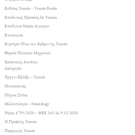
Εκδόσεις Teucris – Teucris Books
Επενδυτικές Προτάσεις by Teucris
Επενδυτικό Matrix Ακινήτων
Επικοινωνία
Ευρετήριο Όλων των Άρθρων της Teucris
Θέματα Πολιτικού Μηχανικού
Κατασκευές Ακινήτων
Διατηρητέα
Έργα εν Εξελίξει – Teucris
Μονοκατοικίες
Πέτρινα Σπίτια
Μελλοντολογία – Futurology
Νόμος 4759/2020 – ΦΕΚ 245/Α/9-12-2020
Ο Προφήτης Teucris
Παραγωγές Teucris