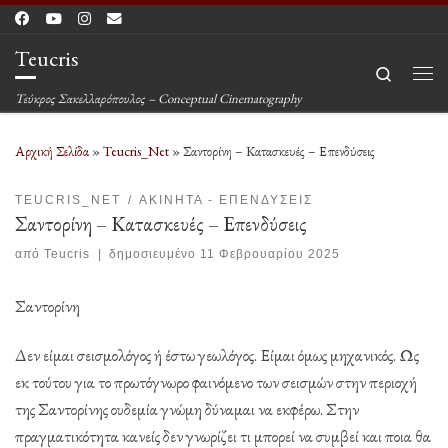
Μετάβαση στο περιεχόμενο
Teucris
Search
Μεν
Τεύκρος Σακελλαρόπουλος – Conceptual Cinematography
Αρχική Σελίδα
»
Teucris_Net
»
Σαντορίνη – Κατασκευές – Επενδύσεις
TEUCRIS_NET
ΑΚΊΝΗΤΑ - ΕΠΕΝΔΎΣΕΙΣ
Σαντορίνη – Κατασκευές – Επενδύσεις
από
Teucris
|
δημοσιευμένο
11 Φεβρουαρίου 2025
Σαντορίνη
Δεν είμαι σεισμολόγος ή έστω γεωλόγος. Είμαι όμως μηχανικός. Ως
εκ τούτου για το πρωτόγνωρο φαινόμενο των σεισμών στην περιοχή
της Σαντορίνης ουδεμία γνώμη δύναμαι να εκφέρω. Στην
πραγματικότητα κανείς δεν γνωρίζει τι μπορεί να συμβεί και ποια θα