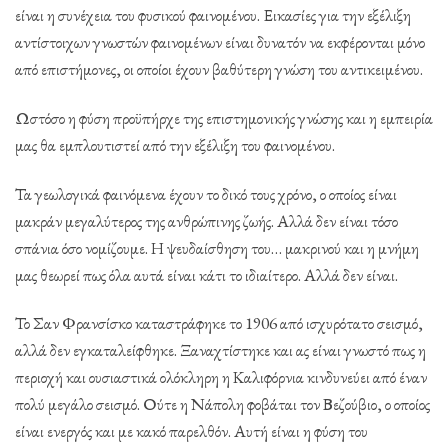
είναι η συνέχεια του φυσικού φαινομένου. Εικασίες για την εξέλιξη
αντίστοιχων γνωστών φαινομένων είναι δυνατόν να εκφέρονται μόνο
από επιστήμονες, οι οποίοι έχουν βαθύτερη γνώση του αντικειμένου.
Ωστόσο η φύση προϋπήρχε της επιστημονικής γνώσης και η εμπειρία
μας θα εμπλουτιστεί από την εξέλιξη του φαινομένου.
Τα γεωλογικά φαινόμενα έχουν το δικό τους χρόνο, ο οποίος είναι
μακράν μεγαλύτερος της ανθρώπινης ζωής. Αλλά δεν είναι τόσο
σπάνια όσο νομίζουμε. Η ψευδαίσθηση του… μακρινού και η μνήμη
μας θεωρεί πως όλα αυτά είναι κάτι το ιδιαίτερο. Αλλά δεν είναι.
Το Σαν Φρανσίσκο καταστράφηκε το 1906 από ισχυρότατο σεισμό,
αλλά δεν εγκαταλείφθηκε. Ξαναχτίστηκε και ας είναι γνωστό πως η
περιοχή και ουσιαστικά ολόκληρη η Καλιφόρνια κινδυνεύει από έναν
πολύ μεγάλο σεισμό. Ούτε η Νάπολη φοβάται τον Βεζούβιο, ο οποίος
είναι ενεργός και με κακό παρελθόν. Αυτή είναι η φύση του