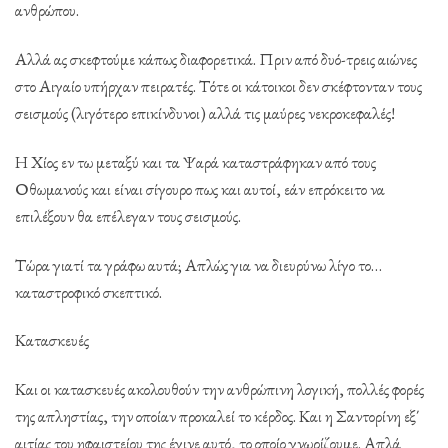
ανθρώπου.
Αλλά ας σκεφτούμε κάπως διαφορετικά. Πριν από δυό-τρεις αιώνες
στο Αιγαίο υπήρχαν πειρατές. Τότε οι κάτοικοι δεν σκέφτονταν τους
σεισμούς (λιγότερο επικίνδυνοι) αλλά τις μαύρες νεκροκεφαλές!
Η Χίος εν τω μεταξύ και τα Ψαρά καταστράφηκαν από τους
Οθωμανούς και είναι σίγουρο πως και αυτοί, εάν επρόκειτο να
επιλέξουν θα επέλεγαν τους σεισμούς.
Τώρα γιατί τα γράφω αυτά; Απλώς για να διευρύνω λίγο το…
καταστροφικό σκεπτικό.
Κατασκευές
Και οι κατασκευές ακολουθούν την ανθρώπινη λογική, πολλές φορές
της απληστίας, την οποίαν προκαλεί το κέρδος. Και η Σαντορίνη εξ΄
αιτίας του ηφαιστείου της έγινε αυτό, το οποίο γνωρίζουμε. Απλά