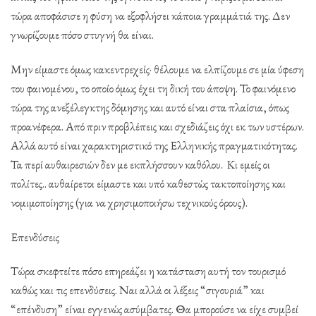
τώρα αποφάσισε η φύση να εξοφλήσει κάποια γραμμάτιά της. Δεν
γνωρίζουμε πόσο στυγνή θα είναι.
Μην είμαστε όμως κακεντρεχείς· θέλουμε να ελπίζουμε σε μία ύφεση
του φαινομένου, το οποίο όμως έχει τη δική του άποψη. Το φαινόμενο
τώρα της ανεξέλεγκτης δόμησης και αυτό είναι στα πλαίσια, όπως
προανέφερα. Από πριν προβλέπεις και σχεδιάζεις όχι εκ των υστέρων.
Αλλά αυτό είναι χαρακτηριστικό της Ελληνικής πραγματικότητας.
Τα περί αυθαιρεσιών δεν με εκπλήσσουν καθόλου. Κι εμείς οι
πολίτες.. αυθαίρετοι είμαστε και υπό καθεστώς τακτοποίησης και
νομιμοποίησης (για να χρησιμοποιήσω τεχνικούς όρους).
Επενδύσεις
Τώρα σκεφτείτε πόσο επηρεάζει η κατάσταση αυτή τον τουρισμό
καθώς και τις επενδύσεις. Ναι αλλά οι λέξεις “σιγουριά” και
“επένδυση” είναι εγγενώς ασύμβατες. Θα μπορούσε να είχε συμβεί