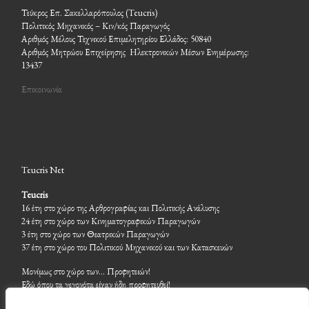
Τεύκρος Επ. Σακελλαρόπουλος (Teucris)
Πολιτικός Μηχανικός – Κιν/κός Παραγωγός
Αριθμός Μέλους Τεχνικού Επιμελητηρίου Ελλάδος: 50840
Αριθμός Μητρώου Επιχείρησης Ηλεκτρονικών Μέσων Ενημέρωσης:
13437
Επικοινωνία
Teucris Net
Teucris
16 έτη στο χώρο της Αρθρογραφίας και Πολιτικής Ανάλυσης
24 έτη στο χώρο των Κινηματογραφικών Παραγωγών
3 έτη στο χώρο των Θεατρικών Παραγωγών
37 έτη στο χώρο του Πολιτικού Μηχανικού και των Κατασκευών
Μονίμως στο χώρο των… Προφητειών!
Εδώ όπου τα γεγονότα είχαν ήδη προφητευθεί!