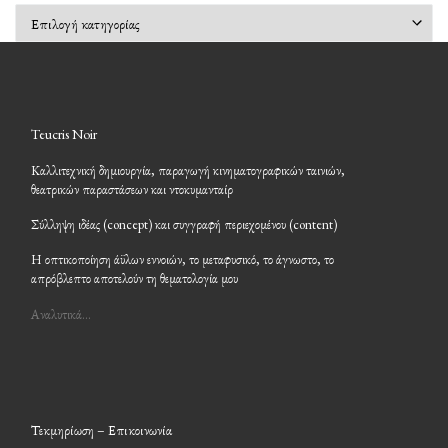
Kατηγορίες
Teucris Noir
Καλλιτεχνική δημιουργία, παραγωγή κινηματογραφικών ταινιών,
θεατρικών παραστάσεων και ντοκυμανταίρ
Σύλληψη ιδέας (concept) και συγγραφή περιεχομένου (content)
Η οπτικοποίηση άϋλων εννοιών, το μεταφυσικό, το άγνωστο, το
απρόβλεπτο αποτελούν τη θεματολογία μου
Αναλυτικά…
Τεκμηρίωση – Επικοινωνία