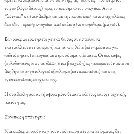
τοίχου (λόγω βάρους) προς το εσωτερικό του υπογείου. Αυτό
“λύνεται” σε έναν βαθμό και με την κατασκευή κανονικής πλάκας
δαπέδου –οροφής υπογείου- από οπλισμένο σκυρόδεμα (μπετόν).
Εάν όμως με ερωτήσετε γενικά θα σας συνιστούσα να
εκμεταλλευτείτε τα πρανή και να κινηθείτε (εάν πρόκειται για
πεδινό σημείο) υπέργεια με περισσότερα κτίσματα. Οι εκσκαφές
(πολυδάπανες όταν τα εδάφη είναι βραχώδη) ας περιοριστούν μόνο σε
βοηθητικό μηχανολογικό εξοπλισμό (εάν απαιτείται) και στις
εγκαταστάσεις αποχέτευσης.
Η συμβουλή μου αυτή αφορά μόνο θέματα κόστους και όχι τεχνικής
ικανότητας.
Συνεπώς η απάντηση:
Ναι σαφώς μπορούν να γίνουν υπόγεια σε πέτρινα κτίσματα, δεν