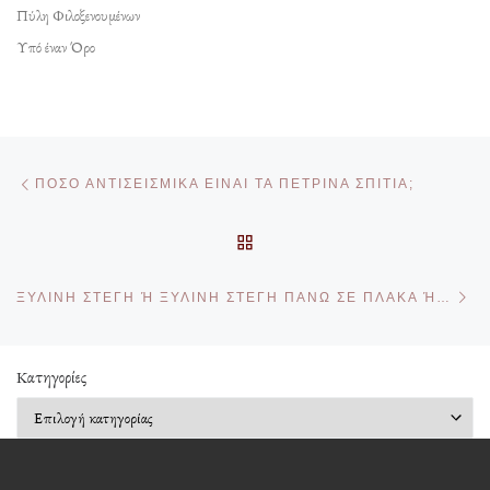
Πύλη Φιλοξενουμένων
Υπό έναν Όρο
Πλοήγηση δημοσιεύσεων
Προηγούμενο άρθρο
ΠΌΣΟ ΑΝΤΙΣΕΙΣΜΙΚΆ ΕΊΝΑΙ ΤΑ ΠΈΤΡΙΝΑ ΣΠΊΤΙΑ;
ΠΊΣΩ ΣΤΗΝ ΛΊΣΤΑ ΆΡΘΡΩ
Επ
ΞΎΛΙΝΗ ΣΤΈΓΗ Ή ΞΎΛΙΝΗ ΣΤΈΓΗ ΠΆΝΩ ΣΕ ΠΛΆΚΑ Ή ΚΕΚΛΙΜΈΝΗ ΠΛΆΚΑ;
Kατηγορίες
Kατηγορίες