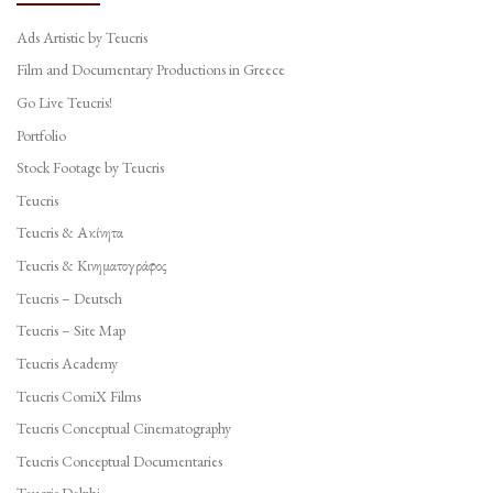
Ads Artistic by Teucris
Film and Documentary Productions in Greece
Go Live Teucris!
Portfolio
Stock Footage by Teucris
Teucris
Teucris & Ακίνητα
Teucris & Κινηματογράφος
Teucris – Deutsch
Teucris – Site Map
Teucris Academy
Teucris ComiX Films
Teucris Conceptual Cinematography
Teucris Conceptual Documentaries