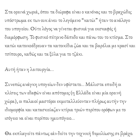
Στα ορεινά χωριά, όπου τα διώροφα είναι ο κανόνας και το βραχώδες
υπόστρωμα εκ των ουκ άνευ το λεγόμενο “κατώι” ήταν το ανάλογο
του υπογείου. Ούτε λόγος να γίνεται φυσικά για εκσκαφές ή
διαμόρφωση. Το φυσικό πέτρινο δάπεδο και πάνω του το κτίσμα. Στο
κατώι κατοικοέδρευαν τα κατοικίδια ζώα και τα βαρέλια με κρασί και
τσίπουρο, καθώς και τα ξύλα για το τζάκι.
Αυτή ήταν η λειτουργία…
Συνεπώς ανάγκη υπογείων δεν υφίστατο… Μάλιστα επειδή οι
κλίσεις των εδαφών είναι απότομες (η Ελλάδα είναι μία ορεινή
χώρα), οι παλαιοί μαστόροι εκμεταλλεύονταν πλήρως αυτήν την
ιδιομορφία και κατασκεύαζαν κτίρια τριών περίπου ορόφων με το
ισόγειο να είναι περίπου ημιυπόγειο…
Θα εκπλαγείτε πάντως εάν δείτε την τεχνική θεμελίωσης σε βράχο.