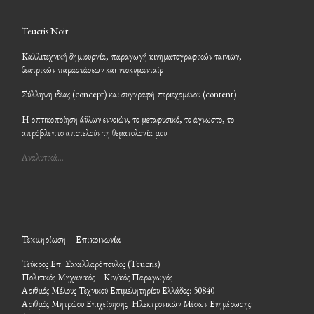
Teucris Noir
Καλλιτεχνική δημιουργία, παραγωγή κινηματογραφικών ταινιών,
θεατρικών παραστάσεων και ντοκυμανταίρ
Σύλληψη ιδέας (concept) και συγγραφή περιεχομένου (content)
Η οπτικοποίηση άϋλων εννοιών, το μεταφυσικό, το άγνωστο, το
απρόβλεπτο αποτελούν τη θεματολογία μου
Αναλυτικά…
Τεκμηρίωση – Επικοινωνία
Τεύκρος Επ. Σακελλαρόπουλος (Teucris)
Πολιτικός Μηχανικός – Κιν/κός Παραγωγός
Αριθμός Μέλους Τεχνικού Επιμελητηρίου Ελλάδος: 50840
Αριθμός Μητρώου Επιχείρησης Ηλεκτρονικών Μέσων Ενημέρωσης: