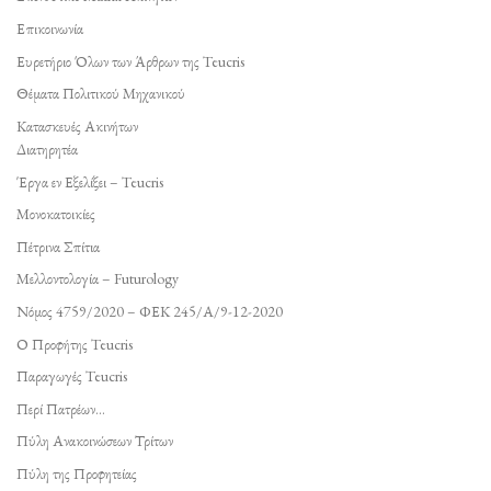
Επικοινωνία
Ευρετήριο Όλων των Άρθρων της Teucris
Θέματα Πολιτικού Μηχανικού
Κατασκευές Ακινήτων
Διατηρητέα
Έργα εν Εξελίξει – Teucris
Μονοκατοικίες
Πέτρινα Σπίτια
Μελλοντολογία – Futurology
Νόμος 4759/2020 – ΦΕΚ 245/Α/9-12-2020
Ο Προφήτης Teucris
Παραγωγές Teucris
Περί Πατρέων…
Πύλη Ανακοινώσεων Τρίτων
Πύλη της Προφητείας