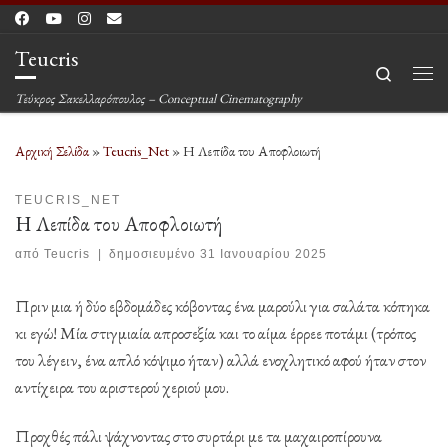
Μετάβαση στο περιεχόμενο
Teucris
Search
Μεν
Τεύκρος Σακελλαρόπουλος – Conceptual Cinematography
Αρχική Σελίδα
»
Teucris_Net
»
Η Λεπίδα του Αποφλοιωτή
TEUCRIS_NET
Η Λεπίδα του Αποφλοιωτή
από
Teucris
|
δημοσιευμένο
31 Ιανουαρίου 2025
Πριν μια ή δύο εβδομάδες κόβοντας ένα μαρούλι για σαλάτα κόπηκα
κι εγώ! Μία στιγμιαία απροσεξία και το αίμα έρρεε ποτάμι (τρόπος
του λέγειν, ένα απλό κόψιμο ήταν) αλλά ενοχλητικό αφού ήταν στον
αντίχειρα του αριστερού χεριού μου.
Προχθές πάλι ψάχνοντας στο συρτάρι με τα μαχαιροπίρουνα