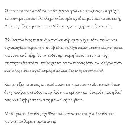
Ωστόσο το τόσο απλό και καθημερινό εργαλείο κουζίνας εμπεριέχει
εκ των πραγμάτων ολόκληρη φιλοσοφία σχεδιασμού και κατασκευής.
Διότι μην ξεχνάμε και το κεφάλαιο της αντοχής και αξιοπιστίας.
Εάν λοιπόν ένας ταπεινός αποφλοιωτής εμπεριέχει τόση σκέψη και
τεχνολογία σκεφτείτε τι συμβαίνει σε λίγο πολυπλοκότερα ζητήματα
και ούτω καθ΄ εξής. Το να εκφέρεις γνώμη λοιπόν περί παντός
επιστητού θα πρέπει τουλάχιστον να κατανοείς έστω και ολίγον πόσο
δύσκολος είναι ο σχεδιασμός μίας λεπίδας ενός αποφλοιωτή.
Και μην ξεχνάτε πως οι σοφοί ακούν και πράττουν ενώ σιωπούν όταν
δεν γνωρίζουν, οι άφρονες ομιλούν και κρίνουν και θεωρούν πως η δική
τους αντίληψη αποτελεί τη μοναδική αλήθεια.
Μάθε για τη λεπίδα, σχεδίασε και κατασκεύασε μία λεπίδα και
κατόπιν καθάρισε τις πατάτες!