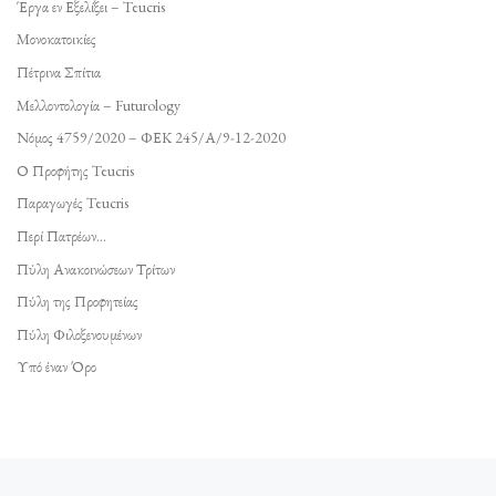
Έργα εν Εξελίξει – Teucris
Μονοκατοικίες
Πέτρινα Σπίτια
Μελλοντολογία – Futurology
Νόμος 4759/2020 – ΦΕΚ 245/Α/9-12-2020
Ο Προφήτης Teucris
Παραγωγές Teucris
Περί Πατρέων…
Πύλη Ανακοινώσεων Τρίτων
Πύλη της Προφητείας
Πύλη Φιλοξενουμένων
Υπό έναν Όρο
Πλοήγηση δημοσιεύσεων
Προηγούμενο άρθρο