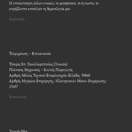
Η οπτικοποίηση άϋλων εννοιών, το μεταφυσικό, το άγνωστο, το
απρόβλεπτο αποτελούν τη θεματολογία μου
Αναλυτικά…
Τεκμηρίωση – Επικοινωνία
Τεύκρος Επ. Σακελλαρόπουλος (Teucris)
Πολιτικός Μηχανικός – Κιν/κός Παραγωγός
Αριθμός Μέλους Τεχνικού Επιμελητηρίου Ελλάδος: 50840
Αριθμός Μητρώου Επιχείρησης Ηλεκτρονικών Μέσων Ενημέρωσης:
13437
Επικοινωνία
Teucris Net