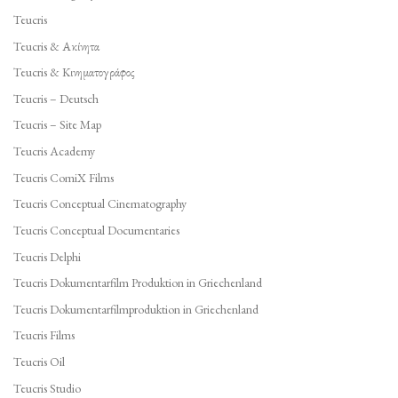
Teucris
Teucris & Ακίνητα
Teucris & Κινηματογράφος
Teucris – Deutsch
Teucris – Site Map
Teucris Academy
Teucris ComiX Films
Teucris Conceptual Cinematography
Teucris Conceptual Documentaries
Teucris Delphi
Teucris Dokumentarfilm Produktion in Griechenland
Teucris Dokumentarfilmproduktion in Griechenland
Teucris Films
Teucris Oil
Teucris Studio