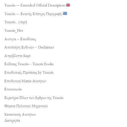
Teucris — Extended Official Description
Teucris — Εκτενής Επίσημη Περιγραφή
Teucris… (περί)
Teucris_Net
Ακίνητα – Επενδύσεις
Αποποίηση Ευθυνών – Disclaimer
Απρόβλεπτο Καρέ
Εκδόσεις Teucris – Teucris Books
Επενδυτικές Προτάσεις by Teucris
Επενδυτικό Matrix Ακινήτων
Επικοινωνία
Ευρετήριο Όλων των Άρθρων της Teucris
Θέματα Πολιτικού Μηχανικού
Κατασκευές Ακινήτων
Διατηρητέα