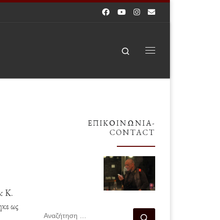
Search
Μενού
ΕΠΙΚΟΙΝΩΝΊΑ-
CONTACT
& K.
ηκε ως
ΑΝΑΖΉΤΗΣΗ
Αναζήτηση …