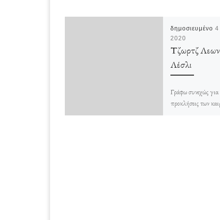
δημοσιευμένο
4
2020
Τζωρτζ Λεων
Λέσλι
Γράφω συνεχώς για 
προκλήσεις των και
νέες προοπτικές. Π
πάρα πολύ στο ζήτη
εφαρμογής τους· και