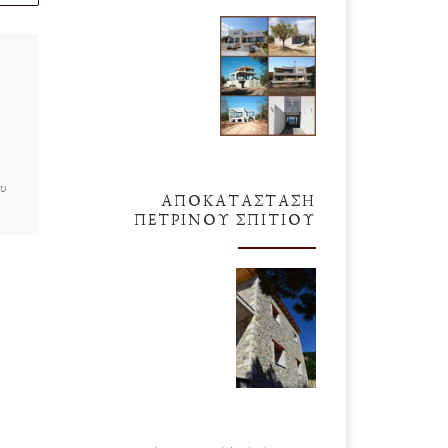
δημοσιευμένο
17
Ιανουαρίου 2016
Τα “Παράγωνα”
Οικόπεδα
ου
Χθες νωρίς το απόγευμα
ΑΠΟΚΑΤΆΣΤΑΣΗ
περνώντας από την οδό
ΠΈΤΡΙΝΟΥ ΣΠΙΤΙΟΎ
γμα
Δανιηλίδος (Πλατεία Μαρούδα
ητας
στη συμβολή με την Δημ.
ης
Γούναρη στην Πάτρα)
συμπτωματικά εντόπισα κάτι […]