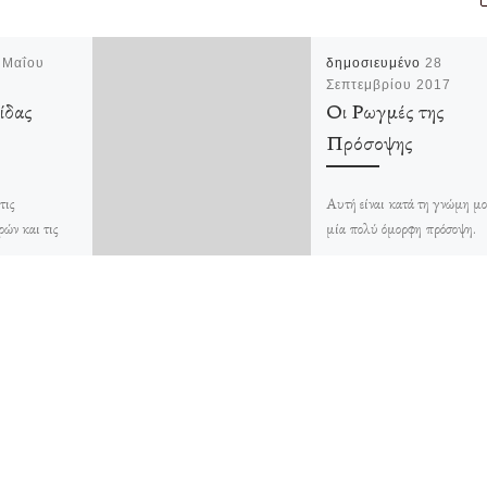
 Μαΐου
δημοσιευμένο
28
Σεπτεμβρίου 2017
ίδας
Οι Ρωγμές της
Πρόσοψης
τις
Αυτή είναι κατά τη γνώμη μ
ρών και τις
μία πολύ όμορφη πρόσοψη.
ροφανώς απέχω
Κλασσικό αρχιτεκτονικό δεί
μα της
μίας άλλης εποχής αυστηρότ
 το […]
του ύφους. Αναρωτιέμαι επίσ
και […]