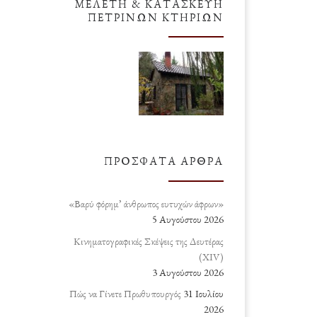
ΜΕΛΈΤΗ & ΚΑΤΑΣΚΕΥΉ
ΠΈΤΡΙΝΩΝ ΚΤΗΡΊΩΝ
ΠΡΌΣΦΑΤΑ ΆΡΘΡΑ
«Βαρύ φόρημ’ άνθρωπος ευτυχών άφρων»
5 Αυγούστου 2026
Κινηματογραφικές Σκέψεις της Δευτέρας
(ΧΙV)
3 Αυγούστου 2026
Πώς να Γίνετε Πρωθυπουργός
31 Ιουλίου
2026