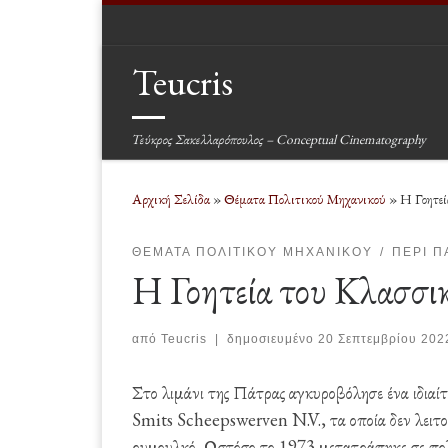
Μετάβαση στο περιεχόμενο
Teucris
Τεύκρος Σακελλαρόπουλος – Conceptual Cinematography
Αρχική Σελίδα
»
Θέματα Πολιτικού Μηχανικού
»
Η Γοητεί
ΘΈΜΑΤΑ ΠΟΛΙΤΙΚΟΎ ΜΗΧΑΝΙΚΟΎ
ΠΕΡΊ Π
Η Γοητεία του Κλασσι
από
Teucris
|
δημοσιευμένο
20 Σεπτεμβρίου 202
Στο λιμάνι της Πάτρας αγκυροβόλησε ένα ιδιαί
Smits Scheepswerven N.V., τα οποία δεν λειτο
ρυμουλκό. Ωστόσο το 1973 μετατράπηκε σε πο