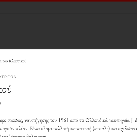
α του Κλασσικού
ΑΤΡΈΩΝ
κού
2
τερο σκάφος, ναυπήγησης του 1961 από τα Ολλανδικά ναυπηγεία J. 
υργούν πλέον. Είναι ολομεταλλική κατασκευή (ατσάλι) και σχεδιάστ
λυτελέστατη θαλαμηγό.