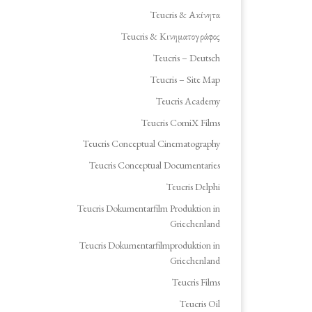
Teucris & Ακίνητα
Teucris & Κινηματογράφος
Teucris – Deutsch
Teucris – Site Map
Teucris Academy
Teucris ComiX Films
Teucris Conceptual Cinematography
Teucris Conceptual Documentaries
Teucris Delphi
Teucris Dokumentarfilm Produktion in
Griechenland
Teucris Dokumentarfilmproduktion in
Griechenland
Teucris Films
Teucris Oil