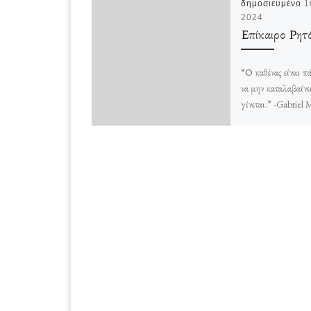
δημοσιευμένο
1
2024
Επίκαιρο Ρητ
“Ο καθένας είναι πά
να μην καταλαβαίνει
γίνεται.” -Gabriel 