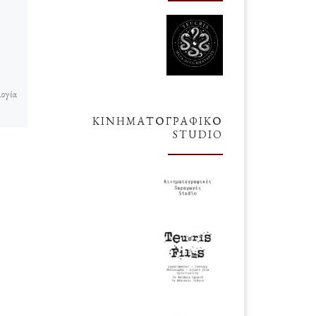
δημοσιευμένο
19
Νοεμβρίου 2021
Ο Ιδανικός
Συνδυασμός για
Απόψε!
λογία
ΚΙΝΗΜΑΤΟΓΡΑΦΙΚΌ
STUDIO
ε σε