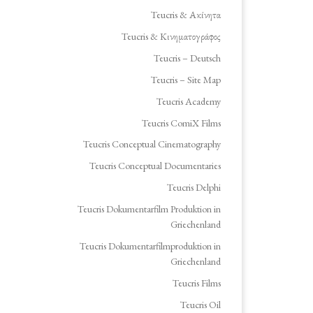
Teucris & Ακίνητα
Teucris & Κινηματογράφος
Teucris – Deutsch
Teucris – Site Map
Teucris Academy
Teucris ComiX Films
Teucris Conceptual Cinematography
Teucris Conceptual Documentaries
Teucris Delphi
Teucris Dokumentarfilm Produktion in
Griechenland
Teucris Dokumentarfilmproduktion in
Griechenland
Teucris Films
Teucris Oil