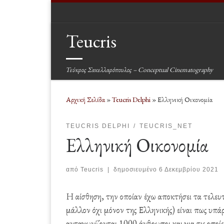
Μετάβαση στο περιεχόμενο
Teucris
Τεύκρος Σακελλαρόπουλος – Conceptual Cinematography
Αρχική Σελίδα
»
Teucris Delphi
»
Ελληνική Οικονομία
TEUCRIS DELPHI
TEUCRIS_NET
Ελληνική Οικονομία
από
Teucris
|
δημοσιευμένο
6 Δεκεμβρίου 2021
Η αίσθηση, την οποίαν έχω αποκτήσει τα τελευτα
μάλλον όχι μόνον της Ελληνικής) είναι πως υπάρχ
ανταγωνίζονται 1000 άνθρωποι και για τις οποί