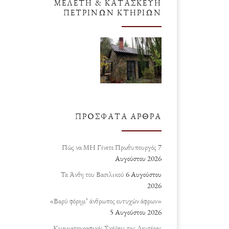
ΜΕΛΈΤΗ & ΚΑΤΑΣΚΕΥΉ
ΠΈΤΡΙΝΩΝ ΚΤΗΡΊΩΝ
ΠΡΌΣΦΑΤΑ ΆΡΘΡΑ
Πώς να ΜΗ Γίνετε Πρωθυπουργός
7
Αυγούστου 2026
Τα Άνθη του Βασιλικού
6 Αυγούστου
2026
«Βαρύ φόρημ’ άνθρωπος ευτυχών άφρων»
5 Αυγούστου 2026
Κινηματογραφικές Σκέψεις της Δευτέρας