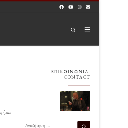
Search
Μενού
ΕΠΙΚΟΙΝΩΝΊΑ-
CONTACT
ς (και
ΑΝΑΖΉΤΗΣΗ
Αναζήτηση …