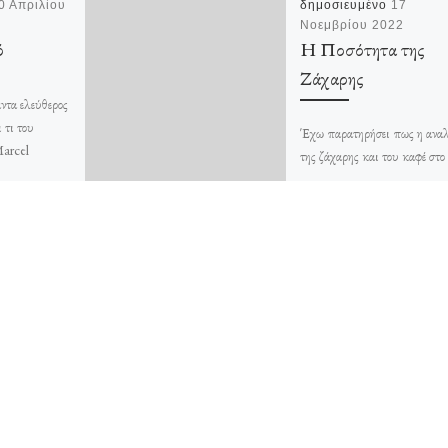
0 Απριλίου
δημοσιευμένο
17
Νοεμβρίου 2022
ό
Η Ποσότητα της
Ζάχαρης
ντα ελεύθερος
 τι του
Έχω παρατηρήσει πως η ανα
Marcel
της ζάχαρης και του καφέ στο
γάλα είναι ανεξάρτητη της
ποσότητας του τελευταίου. Είτ
μικρό φλυτζάνι […]