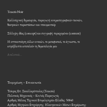
Teucris Noir
Καλλιτεχνική δημιουργία, παραγωγή κινηματογραφικών ταινιών,
θεατρικών παραστάσεων και ντοκυμανταίρ
Σύλληψη ιδέας (concept) και συγγραφή περιεχομένου (content)
Η οπτικοποίηση άϋλων εννοιών, το μεταφυσικό, το άγνωστο, το
απρόβλεπτο αποτελούν τη θεματολογία μου
Αναλυτικά…
Τεκμηρίωση – Επικοινωνία
Τεύκρος Επ. Σακελλαρόπουλος (Teucris)
Πολιτικός Μηχανικός – Κιν/κός Παραγωγός
Αριθμός Μέλους Τεχνικού Επιμελητηρίου Ελλάδος: 50840
Αριθμός Μητρώου Επιχείρησης Ηλεκτρονικών Μέσων Ενημέρωσης: