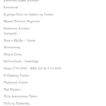
Επενδυτικό Matrix Ακινήτων
Επικοινωνία
Ευρετήριο Όλων των Άρθρων της Teucris
Θέματα Πολιτικού Μηχανικού
Κατασκευές Ακινήτων
Διατηρητέα
Έργα εν Εξελίξει – Teucris
Μονοκατοικίες
Πέτρινα Σπίτια
Μελλοντολογία – Futurology
Νόμος 4759/2020 – ΦΕΚ 245/Α/9-12-2020
Ο Προφήτης Teucris
Παραγωγές Teucris
Περί Πατρέων…
Πύλη Ανακοινώσεων Τρίτων
Πύλη της Προφητείας