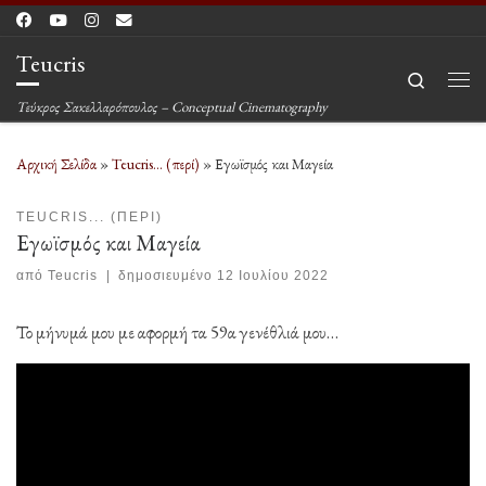
Μετάβαση στο περιεχόμενο
Teucris
Search
Μεν
Τεύκρος Σακελλαρόπουλος – Conceptual Cinematography
Αρχική Σελίδα
»
Teucris... (περί)
»
Εγωϊσμός και Μαγεία
TEUCRIS... (ΠΕΡΊ)
Εγωϊσμός και Μαγεία
από
Teucris
|
δημοσιευμένο
12 Ιουλίου 2022
Το μήνυμά μου με αφορμή τα 59α γενέθλιά μου…