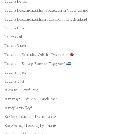
Teucris Delphi
Teucris Dokumentarfilm Produktion in Griechenland
Teucris Dokumentarfilmproduktion in Griechenland
Teucris Films
Teucris Oil
Teucris Studio
Teucris — Extended Official Description
Teucris — Εκτενής Επίσημη Περιγραφή
Teucris… (περί)
Teucris_Net
Ακίνητα – Επενδύσεις
Αποποίηση Ευθυνών – Disclaimer
Απρόβλεπτο Καρέ
Εκδόσεις Teucris – Teucris Books
Επενδυτικές Προτάσεις by Teucris