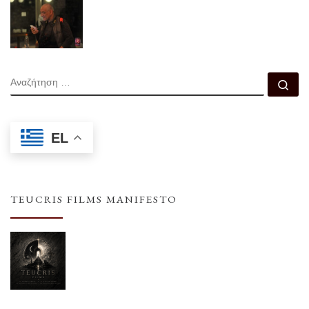
ΑΝΑΖΉΤΗΣΗ
Αν
EL
TEUCRIS FILMS MANIFESTO