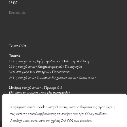
13437
Επικοινωνία
Teucris Net
Teucris
16 έτη στο χώρο της Αρθρογραφίας και Πολιτικής Ανάλυσης
24 έτη στο χώρο των Κινηματογραφικών Παραγωγών
3 έτη στο χώρο των Θεατρικών Παραγωγών
37 έτη στο χώρο του Πολιτικού Μηχανικού και των Κατασκευών
Μονίμως στο χώρο των… Προφητειών!
Εδώ όπου τα γεγονότα είχαν ήδη προφητευθεί!
Χρησιμοποιούνται cookies στην Teucris, ώστε να θυμάται τις προτιμήσεις
σας κατά τις επαναλαμβανόμενες επισκέψεις και ό,τι άλλο χρειάζεται.
Αποδεχόμενοι συναινείτε στη χρήση ΟΛΩΝ των cookies. .