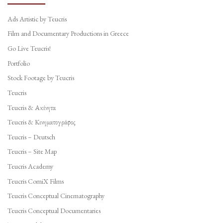
Ads Artistic by Teucris
Film and Documentary Productions in Greece
Go Live Teucris!
Portfolio
Stock Footage by Teucris
Teucris
Teucris & Ακίνητα
Teucris & Κινηματογράφος
Teucris – Deutsch
Teucris – Site Map
Teucris Academy
Teucris ComiX Films
Teucris Conceptual Cinematography
Teucris Conceptual Documentaries