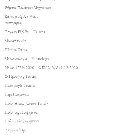
Θέματα Πολιτικού Μηχανικού
Κατασκευές Ακινήτων
Διατηρητέα
Έργα εν Εξελίξει – Teucris
Μονοκατοικίες
Πέτρινα Σπίτια
Μελλοντολογία – Futurology
Νόμος 4759/2020 – ΦΕΚ 245/Α/9-12-2020
Ο Προφήτης Teucris
Παραγωγές Teucris
Περί Πατρέων…
Πύλη Ανακοινώσεων Τρίτων
Πύλη της Προφητείας
Πύλη Φιλοξενουμένων
Υπό έναν Όρο