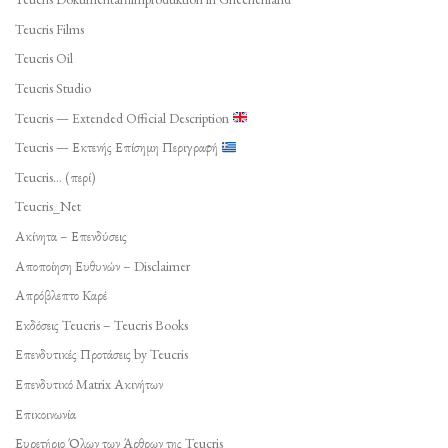
Teucris Films
Teucris Oil
Teucris Studio
Teucris — Extended Official Description
Teucris — Εκτενής Επίσημη Περιγραφή
Teucris… (περί)
Teucris_Net
Ακίνητα – Επενδύσεις
Αποποίηση Ευθυνών – Disclaimer
Απρόβλεπτο Καρέ
Εκδόσεις Teucris – Teucris Books
Επενδυτικές Προτάσεις by Teucris
Επενδυτικό Matrix Ακινήτων
Επικοινωνία
Ευρετήριο Όλων των Άρθρων της Teucris