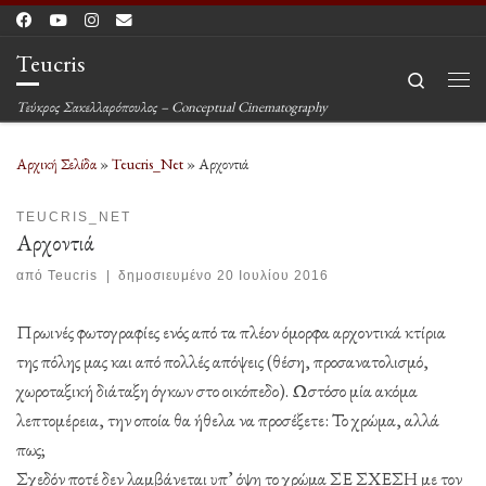
Μετάβαση στο περιεχόμενο
Teucris
Search
Μεν
Τεύκρος Σακελλαρόπουλος – Conceptual Cinematography
Αρχική Σελίδα
»
Teucris_Net
»
Αρχοντιά
TEUCRIS_NET
Αρχοντιά
από
Teucris
|
δημοσιευμένο
20 Ιουλίου 2016
Πρωινές φωτογραφίες ενός από τα πλέον όμορφα αρχοντικά κτίρια
της πόλης μας και από πολλές απόψεις (θέση, προσανατολισμό,
χωροταξική διάταξη όγκων στο οικόπεδο). Ωστόσο μία ακόμα
λεπτομέρεια, την οποία θα ήθελα να προσέξετε: Το χρώμα, αλλά
πως;
Σχεδόν ποτέ δεν λαμβάνεται υπ’ όψη το χρώμα ΣΕ ΣΧΕΣΗ με τον