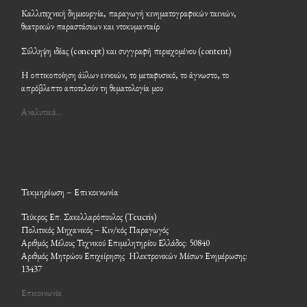
Καλλιτεχνική δημιουργία, παραγωγή κινηματογραφικών ταινιών,
θεατρικών παραστάσεων και ντοκυμανταίρ
Σύλληψη ιδέας (concept) και συγγραφή περιεχομένου (content)
Η οπτικοποίηση άϋλων εννοιών, το μεταφυσικό, το άγνωστο, το
απρόβλεπτο αποτελούν τη θεματολογία μου
Αναλυτικά…
Τεκμηρίωση – Επικοινωνία
Τεύκρος Επ. Σακελλαρόπουλος (Teucris)
Πολιτικός Μηχανικός – Κιν/κός Παραγωγός
Αριθμός Μέλους Τεχνικού Επιμελητηρίου Ελλάδος: 50840
Αριθμός Μητρώου Επιχείρησης Ηλεκτρονικών Μέσων Ενημέρωσης:
13437
Επικοινωνία