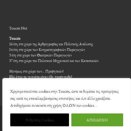
Teucris Net
Teucris
16 έτη στο χώρο της Αρθρογραφίας και Πολιτικής Ανάλυσης
24 έτη στο χώρο των Κινηματογραφικών Παραγωγών
3 έτη στο χώρο των Θεατρικών Παραγωγών
37 έτη στο χώρο του Πολιτικού Μηχανικού και των Κατασκευών
Μονίμως στο χώρο των… Προφητειών!
Εδώ όπου τα γεγονότα είχαν ήδη προφητευθεί!
Χρησιμοποιούνται cookies στην Teucris, ώστε να θυμάται τις προτιμήσεις
σας κατά τις επαναλαμβανόμενες επισκέψεις και ό,τι άλλο χρειάζεται.
Αποδεχόμενοι συναινείτε στη χρήση ΟΛΩΝ των cookies. .
© 2026
Teucris
– Με επιφύλαξη παντός δικαιώματος
Ρυθμίσεις Cookies
ΑΠΟΔΟΧΗ
Υλοποιήθηκε από
WP
– Σχεδιασμένο με το
Customizr theme