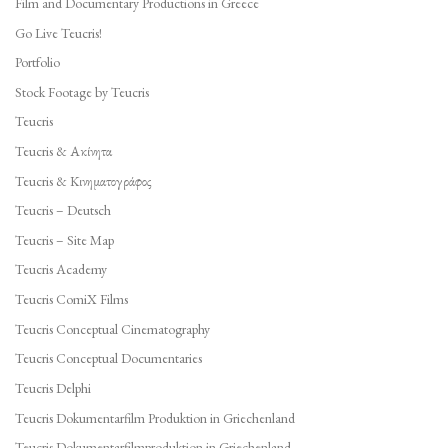
Film and Documentary Productions in Greece
Go Live Teucris!
Portfolio
Stock Footage by Teucris
Teucris
Teucris & Ακίνητα
Teucris & Κινηματογράφος
Teucris – Deutsch
Teucris – Site Map
Teucris Academy
Teucris ComiX Films
Teucris Conceptual Cinematography
Teucris Conceptual Documentaries
Teucris Delphi
Teucris Dokumentarfilm Produktion in Griechenland
Teucris Dokumentarfilmproduktion in Griechenland