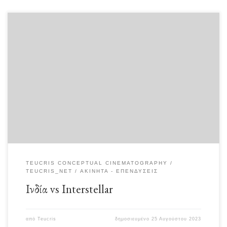
Διάβασα πως το κόστος της διαστημικής αποστολής της Ινδίας και της
προσσελήνωσης στο Νότιο Πόλο (της […]
TEUCRIS CONCEPTUAL CINEMATOGRAPHY
TEUCRIS_NET
ΑΚΊΝΗΤΑ - ΕΠΕΝΔΎΣΕΙΣ
Ινδία vs Interstellar
από
Teucris
δημοσιευμένο
25 Αυγούστου 2023