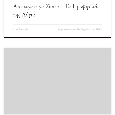
Αυτοκράτειρα Σίσσυ – Τα Προφητικά
της Λόγια
από
Teucris
δημοσιευμένο
20 Αυγούστου 2023
Το λογοτεχνικό αριστούργημα του Έριχ Μαρία Ρεμάρκ το διάβασα αρκετά νέος
και με σημάδεψε βαθιά ως […]