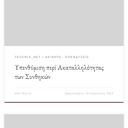
Ακούω και πάλι αρκετά συχνά το επιχείρημα περί “συνθηκών”, πως δεν είναι
κατάλληλες οι συνθήκες για […]
TEUCRIS_NET
ΑΚΊΝΗΤΑ - ΕΠΕΝΔΎΣΕΙΣ
Υπενθύμιση περί Ακαταλληλότητας
των Συνθηκών
από
Teucris
δημοσιευμένο
10 Αυγούστου 2023