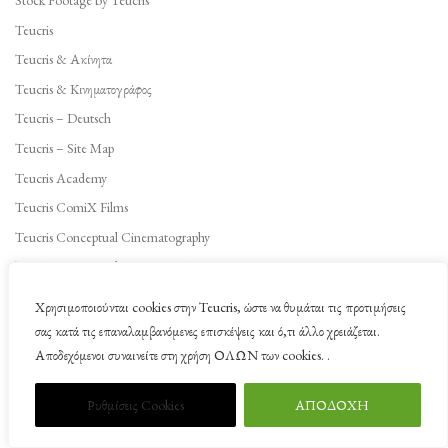
Teucris
Teucris & Ακίνητα
Teucris & Κινηματογράφος
Teucris – Deutsch
Teucris – Site Map
Teucris Academy
Teucris ComiX Films
Teucris Conceptual Cinematography
Teucris Conceptual Documentaries
Teucris Delphi
Χρησιμοποιούνται cookies στην Teucris, ώστε να θυμάται τις προτιμήσεις
Teucris Dokumentarfilm Produktion in Griechenland
σας κατά τις επαναλαμβανόμενες επισκέψεις και ό,τι άλλο χρειάζεται.
Αποδεχόμενοι συναινείτε στη χρήση ΟΛΩΝ των cookies. .
Teucris Dokumentarfilmproduktion in Griechenland
Teucris Films
Ρυθμίσεις Cookies
ΑΠΟΔΟΧΗ
Teucris Oil
Teucris Studio