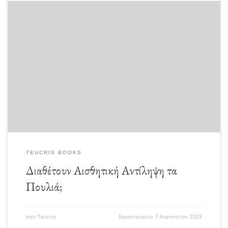
Σίγουρα κανείς δεν μπορεί να ισχυριστεί κάτι ανάλογο. Εξ΄ άλλου το ιδανικό θα
ήταν να… ερωτηθούν. […]
TEUCRIS BOOKS
Διαθέτουν Αισθητική Αντίληψη τα
Πουλιά;
από
Teucris
δημοσιευμένο
7 Αυγούστου 2023