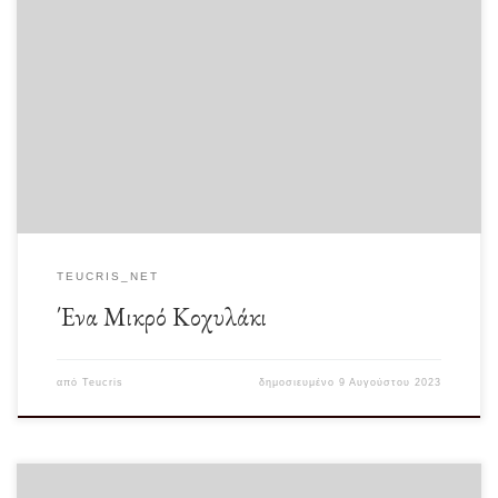
Σήμερα το μεσημέρι όπως ήμουν ξαπλωμένος στην παραλία και κοίταζα τις…
πέτρες παρατήρησα ένα πολύ μικρό […]
TEUCRIS_NET
Ένα Μικρό Κοχυλάκι
από
Teucris
δημοσιευμένο
9 Αυγούστου 2023