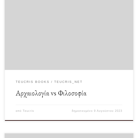
“Αρχαιολογία σημαίνει αναζήτηση γεγονότων και όχι της αλήθειας. Εάν σας
ενδιαφέρει η αλήθεια να σπουδάσετε φιλοσοφία.” […]
TEUCRIS BOOKS
TEUCRIS_NET
Αρχαιολογία vs Φιλοσοφία
από
Teucris
δημοσιευμένο
9 Αυγούστου 2023