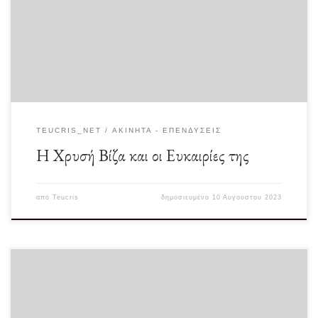
Ο θεσμός αυτός προσωπικά εμένα με βρίσκει εντελώς αντίθετο. Σαφώς θα
προτιμούσα το θεσμό των χρυσών… […]
TEUCRIS_NET
ΑΚΊΝΗΤΑ - ΕΠΕΝΔΎΣΕΙΣ
Η Χρυσή Βίζα και οι Ευκαιρίες της
από
Teucris
δημοσιευμένο
10 Αυγούστου 2023