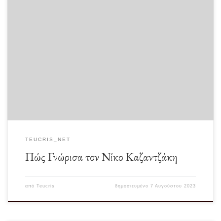
Μάρτης 1947 Ένα βράδυ μας παρέδιδε Νεοελληνική λογοτεχνία ο αείμνηστος
καθηγητής μας Νίκος Βέης. Πριν τελειώσει […]
TEUCRIS_NET
Πώς Γνώρισα τον Νίκο Καζαντζάκη
από
Teucris
δημοσιευμένο
7 Αυγούστου 2023