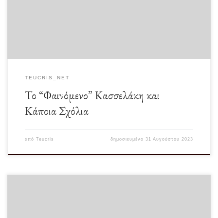
υποψηφιότητα για Βουλευτές, Περιφερειάρχες, Δήμαρχοι, Σύμβουλοι κάθε […]
TEUCRIS_NET
Το “Φαινόμενο” Κασσελάκη και
Κάποια Σχόλια
από
Teucris
δημοσιευμένο
31 Αυγούστου 2023