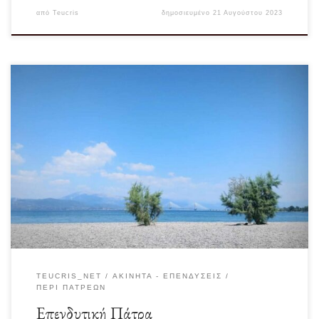
από
Teucris
δημοσιευμένο
21 Αυγούστου 2023
Με την πόλη της Πάτρας, όπως έχω γράψει και στο παρελθόν δεν έχω καμία
σχέση, όσον […]
TEUCRIS_NET
ΑΚΊΝΗΤΑ - ΕΠΕΝΔΎΣΕΙΣ
ΠΕΡΊ ΠΑΤΡΈΩΝ
Επενδυτική Πάτρα