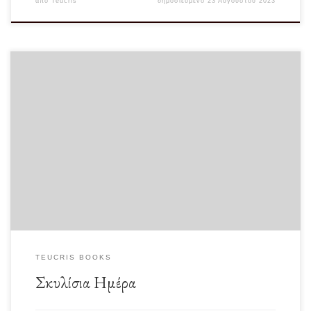
από
Teucris
δημοσιευμένο
23 Αυγούστου 2023
Στις 22 Αυγούστου 1972 στο Μπρούκλυν της Nέας Υόρκης συνέβη μία κατά
κάποιον τρόπο αφελής απόπειρα […]
TEUCRIS BOOKS
Σκυλίσια Ημέρα