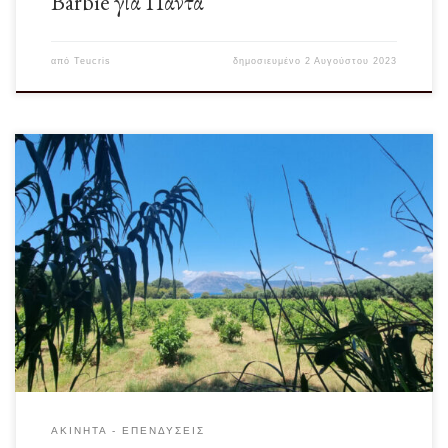
Barbie για Πάντα
από
Teucris
δημοσιευμένο
2 Αυγούστου 2023
Αυτή είναι μία θεωρητική άσκηση, η οποία δεν έχει κάποια σωστή ή λάθος
απάντηση. Πρόκειται καθαρά […]
ΑΚΊΝΗΤΑ - ΕΠΕΝΔΎΣΕΙΣ