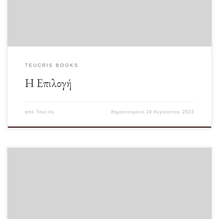
TEUCRIS BOOKS
Η Επιλογή
από
Teucris
δημοσιευμένο
19 Αυγούστου 2023
Στην βιβλιοθήκη μου υπάρχουν όλα τα βιβλία. Τι εννοώ; Θα αγοράσω ακόμα
και αυτό από τον […]