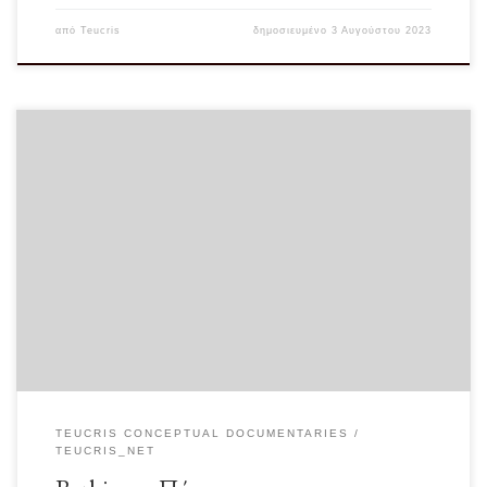
από
Teucris
δημοσιευμένο
3 Αυγούστου 2023
Προ ημερών συνόδευσα… ανήλικα και… ενήλικα στον κινηματογράφο για να
δούμε μία παιδική ταινία. Στη διπλανή […]
TEUCRIS CONCEPTUAL DOCUMENTARIES
TEUCRIS_NET