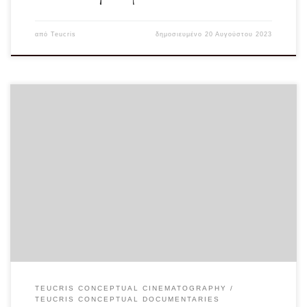
από
Teucris
δημοσιευμένο
20 Αυγούστου 2023
Μία πρόγευση από την επερχόμενη ταινία σχετικά με την Αυτοκράτειρα Σίσσυ
και τα μυστικά της ζωής, […]
TEUCRIS CONCEPTUAL CINEMATOGRAPHY
TEUCRIS CONCEPTUAL DOCUMENTARIES