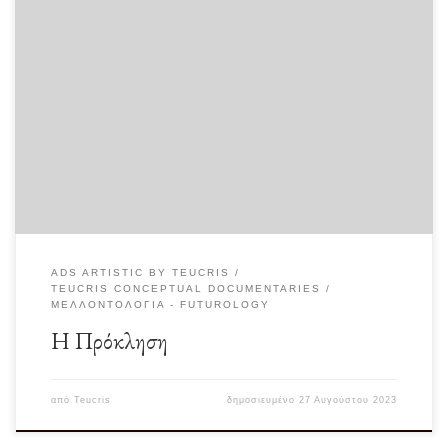
Όπως ο θεός Διόνυσος σκέφτηκε και δίδαξε τη δημιουργία του οίνου στους
ανθρώπους από τις ρόγες […]
ADS ARTISTIC BY TEUCRIS
TEUCRIS CONCEPTUAL DOCUMENTARIES
ΜΕΛΛΟΝΤΟΛΟΓΊΑ - FUTUROLOGY
Η Πρόκληση
από
Teucris
δημοσιευμένο
27 Αυγούστου 2023