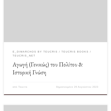
Η πολιτική κατάσταση του τόπου στερείται (γενικώς) δύο άκρως απαραιτήτων
συστατικών: Την αγωγή του ιδίου του […]
E_DIMARCHOS BY TEUCRIS
TEUCRIS BOOKS
TEUCRIS_NET
Αγωγή (Γενικώς) του Πολίτου &
Ιστορική Γνώση
από
Teucris
δημοσιευμένο
29 Αυγούστου 2023