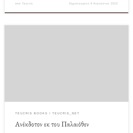
από
Teucris
δημοσιευμένο
6 Αυγούστου 2023
Ψάχνοντας σε ένα παλαιό βιβλίο για ένα άσχετο θέμα, εντόπισα σε ένα φύλλο
χαρτί γραμμένο με […]
TEUCRIS BOOKS
TEUCRIS_NET
Ανέκδοτον εκ του Παλαιόθεν