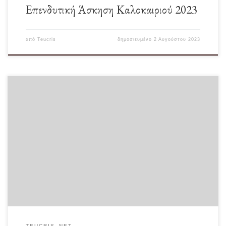
Επενδυτική Άσκηση Καλοκαιριού 2023
από
Teucris
δημοσιευμένο
2 Αυγούστου 2023
Για να ερμηνεύσει κάποιος ένα φαινόμενο καλό είναι να αναζητά την αρχική του
προέλευση. Για να […]
TEUCRIS_NET