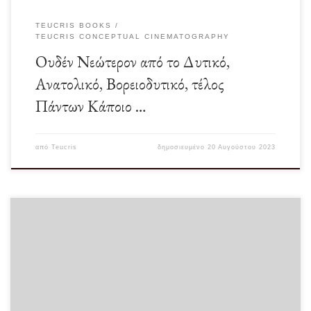
TEUCRIS BOOKS
TEUCRIS CONCEPTUAL CINEMATOGRAPHY
Ουδέν Νεώτερον από το Δυτικό,
Ανατολικό, Βορειοδυτικό, τέλος
Πάντων Κάποιο …
από
Teucris
δημοσιευμένο
20 Αυγούστου 2023
Είναι εύκολο να διαλέξεις ανάμεσα στο σωστό και το λάθος. Και εάν επιλέξεις το
δεύτερο μπορείς […]