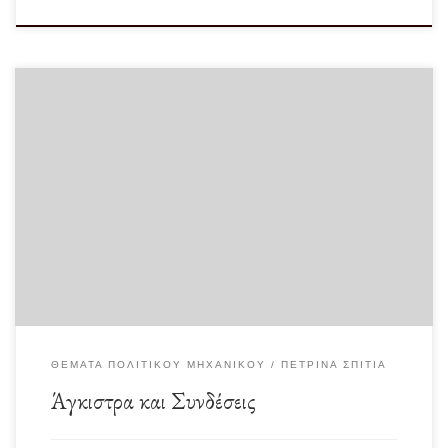
Δανείζομαι τον τίτλο από την φίλη Kikilia Tskl στην αντίστοιχη ομάδα και
εμπλουτίζω με μερικές φωτογραφίες […]
ΘΈΜΑΤΑ ΠΟΛΙΤΙΚΟΎ ΜΗΧΑΝΙΚΟΎ
ΠΈΤΡΙΝΑ ΣΠΊΤΙΑ
Άγκιστρα και Συνδέσεις