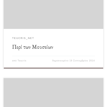
Αθηνών και κατά την …καθόλου […]
TEUCRIS_NET
Περί των Μουσείων
από
Teucris
δημοσιευμένο
19 Σεπτεμβρίου 2014
Ακούω πολύ συχνά πολλούς γνωστούς μου να υπερηφανεύονται για την ποιότητα