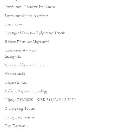
Επενδυτικές Προτάσεις by Teucris
Επενδυτικό Matrix Ακινήτων
Επικοινωνία
Ευρετήριο Όλων των Άρθρων της Teucris
Θέματα Πολιτικού Μηχανικού
Κατασκευές Ακινήτων
Διατηρητέα
Έργα εν Εξελίξει – Teucris
Μονοκατοικίες
Πέτρινα Σπίτια
Μελλοντολογία – Futurology
Νόμος 4759/2020 – ΦΕΚ 245/Α/9-12-2020
Ο Προφήτης Teucris
Παραγωγές Teucris
Περί Πατρέων…