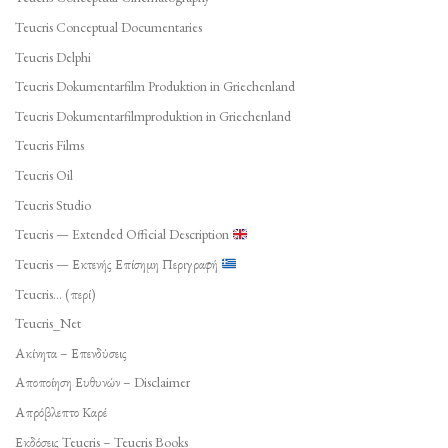
Teucris Conceptual Documentaries
Teucris Delphi
Teucris Dokumentarfilm Produktion in Griechenland
Teucris Dokumentarfilmproduktion in Griechenland
Teucris Films
Teucris Oil
Teucris Studio
Teucris — Extended Official Description
Teucris — Εκτενής Επίσημη Περιγραφή
Teucris… (περί)
Teucris_Net
Ακίνητα – Επενδύσεις
Αποποίηση Ευθυνών – Disclaimer
Απρόβλεπτο Καρέ
Εκδόσεις Teucris – Teucris Books