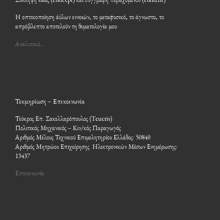
Η οπτικοποίηση άϋλων εννοιών, το μεταφυσικό, το άγνωστο, το
απρόβλεπτο αποτελούν τη θεματολογία μου
Αναλυτικά…
Τεκμηρίωση – Επικοινωνία
Τεύκρος Επ. Σακελλαρόπουλος (Teucris)
Πολιτικός Μηχανικός – Κιν/κός Παραγωγός
Αριθμός Μέλους Τεχνικού Επιμελητηρίου Ελλάδος: 50840
Αριθμός Μητρώου Επιχείρησης Ηλεκτρονικών Μέσων Ενημέρωσης:
13437
Επικοινωνία