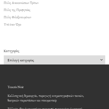
Πύλη Ανακοινώσεων Τρίτων
Πύλη της Προφητείας
Πύλη Φιλοξενουμένων
Υπό έναν Όρο
Kατηγορίες
Kατηγορίες
Teucris Noir
Καλλιτεχνική δημιουργία, παραγωγή κινηματογραφικών ταινιών,
θεατρικών παραστάσεων και ντοκυμανταίρ
Σύλληψη ιδέας (concept) και συγγραφή περιεχομένου (content)