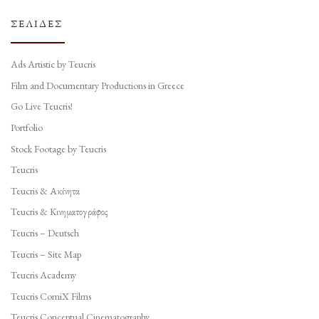
ΣΕΛΊΔΕΣ
Ads Artistic by Teucris
Film and Documentary Productions in Greece
Go Live Teucris!
Portfolio
Stock Footage by Teucris
Teucris
Teucris & Ακίνητα
Teucris & Κινηματογράφος
Teucris – Deutsch
Teucris – Site Map
Teucris Academy
Teucris ComiX Films
Teucris Conceptual Cinematography