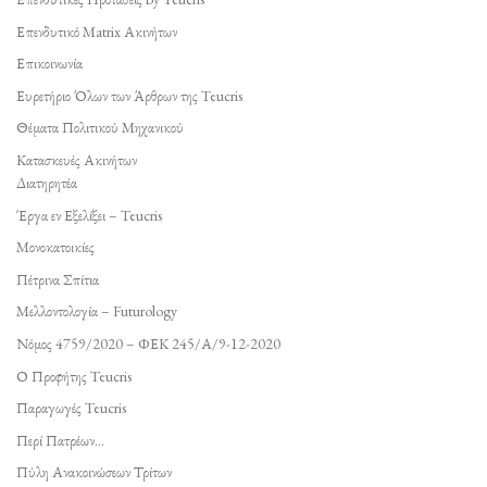
Επενδυτικό Matrix Ακινήτων
Επικοινωνία
Ευρετήριο Όλων των Άρθρων της Teucris
Θέματα Πολιτικού Μηχανικού
Κατασκευές Ακινήτων
Διατηρητέα
Έργα εν Εξελίξει – Teucris
Μονοκατοικίες
Πέτρινα Σπίτια
Μελλοντολογία – Futurology
Νόμος 4759/2020 – ΦΕΚ 245/Α/9-12-2020
Ο Προφήτης Teucris
Παραγωγές Teucris
Περί Πατρέων…
Πύλη Ανακοινώσεων Τρίτων