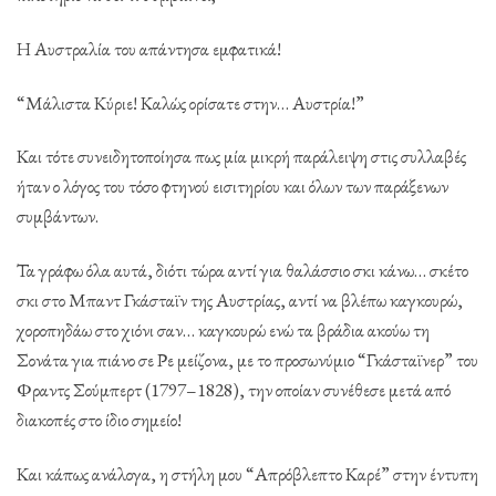
Η Αυστραλία του απάντησα εμφατικά!
“Μάλιστα Κύριε! Καλώς ορίσατε στην… Αυστρία!”
Και τότε συνειδητοποίησα πως μία μικρή παράλειψη στις συλλαβές
ήταν ο λόγος του τόσο φτηνού εισιτηρίου και όλων των παράξενων
συμβάντων.
Τα γράφω όλα αυτά, διότι τώρα αντί για θαλάσσιο σκι κάνω… σκέτο
σκι στο Μπαντ Γκάσταϊν της Αυστρίας, αντί να βλέπω καγκουρώ,
χοροπηδάω στο χιόνι σαν… καγκουρώ ενώ τα βράδια ακούω τη
Σονάτα για πιάνο σε Ρε μείζονα, με το προσωνύμιο “Γκάσταϊνερ” του
Φραντς Σούμπερτ (1797–1828), την οποίαν συνέθεσε μετά από
διακοπές στο ίδιο σημείο!
Και κάπως ανάλογα, η στήλη μου “Απρόβλεπτο Καρέ” στην έντυπη