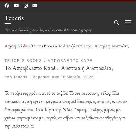
Μετάβαση στο περιεχόμενο
Teucris
Search
Μεν
Τεύκρος Σακελλαρόπουλος – Conceptual Cinematography
Αρχική Σελίδα
»
Teucris Books
»
Το Απρόβλεπτο Καρέ… Αυστρία ή Αυστραλία;
TEUCRIS BOOKS
ΑΠΡΌΒΛΕΠΤΟ ΚΑΡΈ
Το Απρόβλεπτο Καρέ… Αυστρία ή Αυστραλία;
από
Teucris
|
δημοσιευμένο
18 Μαρτίου 2026
Το περίμενες χρόνια αυτό το ταξίδι! Το ονειρευόσουν, τέλος! Και
κάποια στιγμή έγινε πραγματικότητα! Ξεκίνησες από το ζεστό σου
διαμέρισμα στο Brooklyn της Νέας Υόρκη, Γενάρης μήνας με
χιόνια φορτωμένος με μαγιώ, σωσίβια και ταξιδιωτικές οδηγίες για
την Αυστραλία!