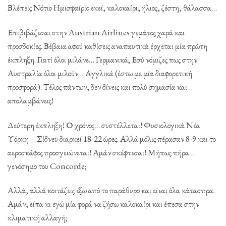
Βλέπεις Νότιο Ημισφαίριο εκεί, καλοκαίρι, ήλιος, ζέστη, θάλασσα…
Επιβιβάζεσαι στην Austrian Airlines γεμάτος χαρά και
προσδοκίες. Βέβαια αφού καθίσεις αναπαυτικά έρχεται μία πρώτη
έκπληξη. Γιατί όλοι μιλάνε… Γερμανικά; Εσύ νόμιζες πως στην
Αυστραλία όλοι μιλούν… Αγγλικά (έστω με μία διαφορετική
προσφορά). Τέλος πάντων, δεν δίνεις και πολύ σημασία και
απολαμβάνεις!
Δεύτερη έκπληξη! Ο χρόνος… συστέλλεται! Φυσιολογικά Νέα
Υόρκη – Σίδνεϋ διαρκεί 18-22 ώρες. Αλλά μόλις πέρασαν 8-9 και το
αεροσκάφος προσγειώνεται! Αμάν σκέφτεσαι! Μήπως πήρα…
γενόσημο του Concorde;
Αλλά, αλλά κοιτάζεις έξω από το παράθυρο και είναι όλα κάτασπρα.
Αμάν, είπα κι εγώ μία φορά να ζήσω καλοκαίρι και έπεσα στην
κλιματική αλλαγή;