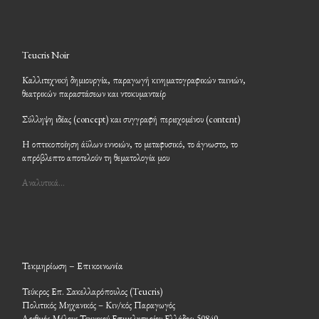
Teucris Noir
Καλλιτεχνική δημιουργία, παραγωγή κινηματογραφικών ταινιών,
θεατρικών παραστάσεων και ντοκυμανταίρ
Σύλληψη ιδέας (concept) και συγγραφή περιεχομένου (content)
Η οπτικοποίηση άϋλων εννοιών, το μεταφυσικό, το άγνωστο, το
απρόβλεπτο αποτελούν τη θεματολογία μου
Αναλυτικά…
Τεκμηρίωση – Επικοινωνία
Τεύκρος Επ. Σακελλαρόπουλος (Teucris)
Πολιτικός Μηχανικός – Κιν/κός Παραγωγός
Αριθμός Μέλους Τεχνικού Επιμελητηρίου Ελλάδος: 50840