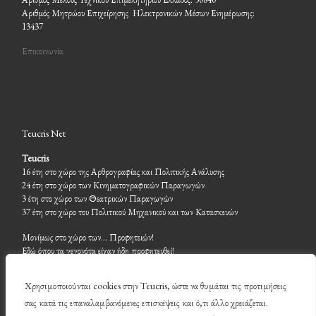
Αριθμός Μητρώου Επιχείρησης Ηλεκτρονικών Μέσων Ενημέρωσης:
13437
Επικοινωνία
Teucris Net
Teucris
16 έτη στο χώρο της Αρθρογραφίας και Πολιτικής Ανάλυσης
24 έτη στο χώρο των Κινηματογραφικών Παραγωγών
3 έτη στο χώρο των Θεατρικών Παραγωγών
37 έτη στο χώρο του Πολιτικού Μηχανικού και των Κατασκευών
Μονίμως στο χώρο των… Προφητειών!
Εδώ όπου τα γεγονότα είχαν ήδη προφητευθεί!
Χρησιμοποιούνται cookies στην Teucris, ώστε να θυμάται τις προτιμήσεις
σας κατά τις επαναλαμβανόμενες επισκέψεις και ό,τι άλλο χρειάζεται.