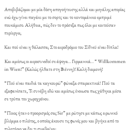
Αποβιβάζομαι με μία δόση απογοήτευσης αλλά και μεγάλης απορίας
ενώ έχω γίνει παγάκι με το σορτς και το κοντομάνικο εμπριμέ
πουκάμισο. Αλήθεια, πώς δεν το πρόσεξα πως όλοι με κοιτούσαν
περίεργα;
Και πού είναι η θάλασσα; Στο αεροδρόμιο του Σίδνεϋ είναι δίπλα!
Kαι αμέσως οι αεροσυνοδοί σε άψογα… Γερμανικά… “ Willkommen
in Wien!” (Καλώς ήλθατε στη Βιέννη)! Καλή διαμονή!
“Πού είναι παιδιά τα καγκουρώ” φώναξα σπαρακτικά! Πού τα
εξαφανίσατε, Τι συνέβη εδώ και αμέσως ένοιωσα πως χάθηκα μέσα
σε τρύπα του χωροχρόνου.
“Ποιος ήταν ο προορισμός σας Sir” με ρώτησε με κάπως ειρωνικό
βλέμμα ο πιλότος, ο οποίος άκουσε τις φωνές μου και βγήκε από το
πιλοτήριο να δει τι συμβαίνει;