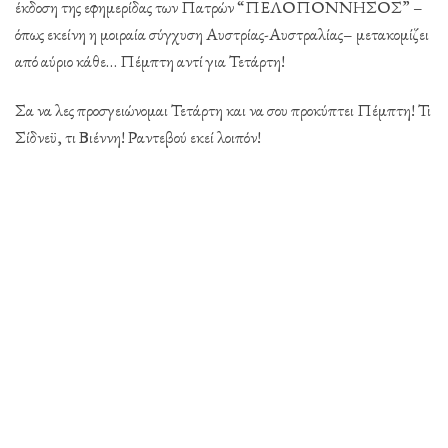
έκδοση της εφημερίδας των Πατρών “ΠΕΛΟΠΟΝΝΗΣΟΣ” –
όπως εκείνη η μοιραία σύγχυση Αυστρίας-Αυστραλίας– μετακομίζει
από αύριο κάθε… Πέμπτη αντί για Τετάρτη!
Σα να λες προσγειώνομαι Τετάρτη και να σου προκύπτει Πέμπτη! Τι
Σίδνεϋ, τι Βιέννη! Ραντεβού εκεί λοιπόν!