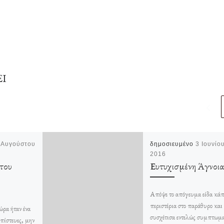
ΕΙ
 Αυγούστου
δημοσιευμένο
3 Ιουνίο
2016
του
Ευτυχισμένη Άγνοια
Απόψε το απόγευμα είδα κάπ
περιστέρια στο παράθυρο και 
ώρα ήταν ένα
συσχέτισα εντελώς συμπτωμ
πίστευες, μην