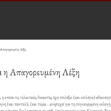
 Απαγορευμένη Λέξη
ι η Απαγορευμένη Λέξη
οποία τις τελευταίες δεκαετίες έχει επιλέξει (και επιλέγει) αδιανόητ
νή (και παντού), (και τώρα… ανησυχεί για τη συγκεκριμένη εκλογή)
ε τη μέγιστη δουλοπρέπεια σε κάθε λογής ηγεμόνες της Κεντρικής Ευ