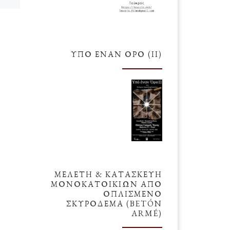
ου
συμβολισμούς, τους οποίους
εμπεριέχει. Θα σας γράψω όμως
για ένα “άλλο”, κάπως
διαφορετικό […]
ΥΠΌ ΈΝΑΝ ΌΡΟ (ΙΙ)
ΜΕΛΕΤΗ & ΚΑΤΑΣΚΕΥΗ
ΜΟΝΟΚΑΤΟΙΚΙΩΝ ΑΠΟ
ΟΠΛΙΣΜΕΝΟ
ΣΚΥΡΟΔΕΜΑ (BETÓN
ARMÉ)