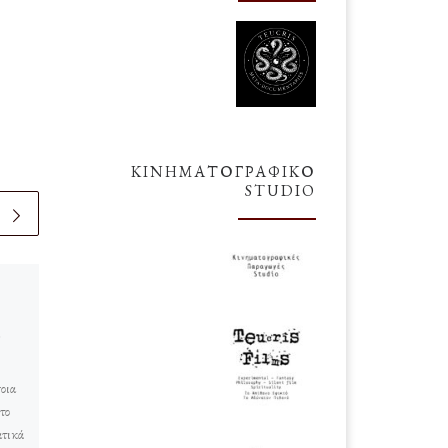
ΚΙΝΗΜΑΤΟΓΡΑΦΙΚΌ
STUDIO
υ
δημοσιευμένο
17 Απριλίου
2018
Το “Άλλο”
Καστελόριζο
οια
το
Πολλά έχουν ειπωθεί για το
ατικά
Καστελόριζο και για τους