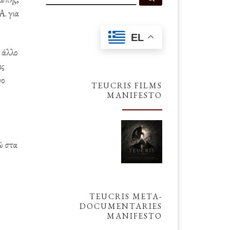
Α. για
EL
 άλλο
ις
νο
TEUCRIS FILMS
MANIFESTO
ώ στα
TEUCRIS META-
DOCUMENTARIES
MANIFESTO