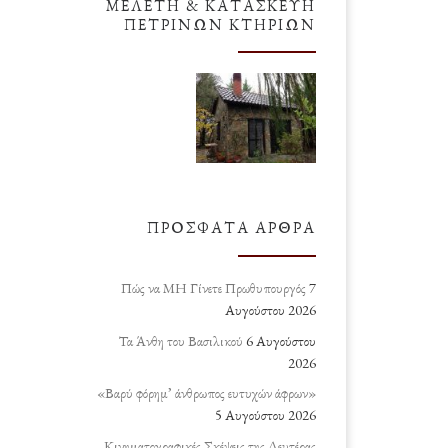
ΜΕΛΈΤΗ & ΚΑΤΑΣΚΕΥΉ
ΠΈΤΡΙΝΩΝ ΚΤΗΡΊΩΝ
ΠΡΌΣΦΑΤΑ ΆΡΘΡΑ
Πώς να ΜΗ Γίνετε Πρωθυπουργός
7
Αυγούστου 2026
Τα Άνθη του Βασιλικού
6 Αυγούστου
2026
«Βαρύ φόρημ’ άνθρωπος ευτυχών άφρων»
5 Αυγούστου 2026
Κινηματογραφικές Σκέψεις της Δευτέρας