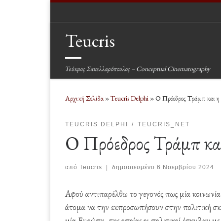
Μετάβαση στο περιεχόμενο
Teucris
Τεύκρος Σακελλαρόπουλος – Conceptual Cinematography
Αρχική Σελίδα
»
Teucris Delphi
»
Ο Πρόεδρος Τράμπ και η
TEUCRIS DELPHI
TEUCRIS_NET
Ο Πρόεδρος Τράμπ κα
από
Teucris
|
δημοσιευμένο
6 Νοεμβρίου 2024
Αφού αντιπαρέλθω το γεγονός πως μία κοινωνία, η 
άτομα να την εκπροσωπήσουν στην πολιτική σκη
μία Ευρώπη, της οποίας οι πολιτικοί έσκυβαν μ