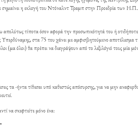
 να σημαίνει η εκλογή του Ντόναλντ Τραμπ στην Προεδρία των Η.Π.
άζω απολύτως τίποτα όσον αφορά την προσωπικότητά του ή οτιδήποτε
ς Υπερδύναμης, στα 75 του χάνει με αμφισβητούμενο αποτέλεσμα τ
όλοι (μα όλοι) θα πρέπει να διαγράψουν από το λεξιλόγιό τους μία μό
άσεις τα -ήντα τίθεσαι υπό καθεστώς απόσυρσης, για να μην αναφερθ
ευτεί.
ντί να σκεφτείτε μόνο ένα:
”