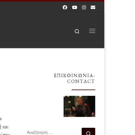
Search
Μενού
ΕΠΙΚΟΙΝΩΝΊΑ-
CONTACT
α
 και
ΑΝΑΖΉΤΗΣΗ
Αναζήτηση …
ρώπης,