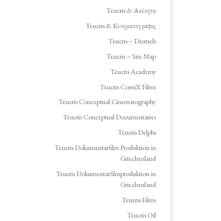
Teucris & Ακίνητα
Teucris & Κινηματογράφος
Teucris – Deutsch
Teucris – Site Map
Teucris Academy
Teucris ComiX Films
Teucris Conceptual Cinematography
Teucris Conceptual Documentaries
Teucris Delphi
Teucris Dokumentarfilm Produktion in
Griechenland
Teucris Dokumentarfilmproduktion in
Griechenland
Teucris Films
Teucris Oil