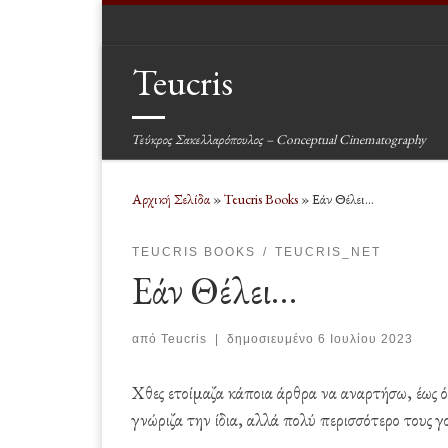
Μετάβαση στο περιεχόμενο
Teucris
Τεύκρος Σακελλαρόπουλος – Conceptual Cinematography
Αρχική Σελίδα
»
Teucris Books
»
Εάν Θέλει…
TEUCRIS BOOKS
TEUCRIS_NET
Εάν Θέλει…
από
Teucris
|
δημοσιευμένο
6 Ιουλίου 2023
Χθες ετοίμαζα κάποια άρθρα να αναρτήσω, έως ό
γνώριζα την ίδια, αλλά πολύ περισσότερο τους γ