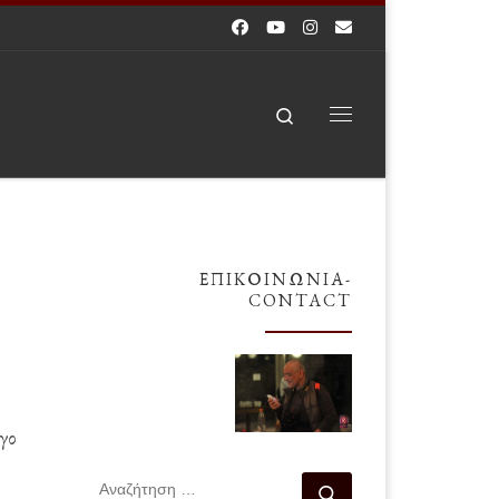
Search
Μενού
ΕΠΙΚΟΙΝΩΝΊΑ-
CONTACT
ίγο
ΑΝΑΖΉΤΗΣΗ
Αναζήτηση …