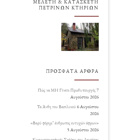
ΜΕΛΈΤΗ & ΚΑΤΑΣΚΕΥΉ
ΠΈΤΡΙΝΩΝ ΚΤΗΡΊΩΝ
ΠΡΌΣΦΑΤΑ ΆΡΘΡΑ
Πώς να ΜΗ Γίνετε Πρωθυπουργός
7
Αυγούστου 2026
Τα Άνθη του Βασιλικού
6 Αυγούστου
2026
«Βαρύ φόρημ’ άνθρωπος ευτυχών άφρων»
5 Αυγούστου 2026
Κινηματογραφικές Σκέψεις της Δευτέρας