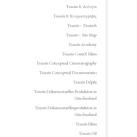
Teucris & Ακίνητα
Teucris & Κινηματογράφος
Teucris – Deutsch
Teucris – Site Map
Teucris Academy
Teucris ComiX Films
Teucris Conceptual Cinematography
Teucris Conceptual Documentaries
Teucris Delphi
Teucris Dokumentarfilm Produktion in
Griechenland
Teucris Dokumentarfilmproduktion in
Griechenland
Teucris Films
Teucris Oil