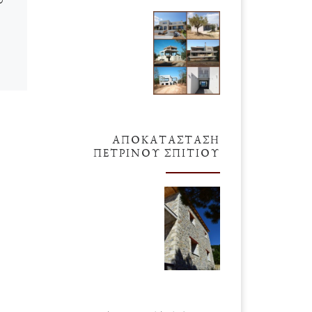
του Υπερεγώ
Το υπερεγώ κερδίζει πάντα, την
ηθική, τη σύνεση και την λογική.
το”,
Αποτελεί τον πλέον σίγουρο
δρόμο για την αυτοκαταστροφή,
δου.
την οποία όμως […]
ΑΠΟΚΑΤΆΣΤΑΣΗ
ΠΈΤΡΙΝΟΥ ΣΠΙΤΙΟΎ