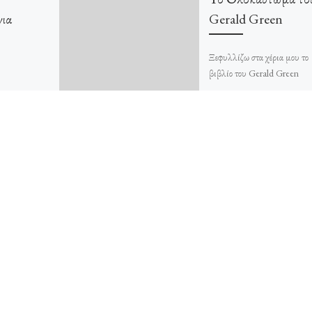
ια
Gerald Green
Ξεφυλλίζω στα χέρια μου το
βιβλίο του Gerald Green
“Ολοκαύτωμα – Ντοκουμέν
εκδόσεων Ζάρβανου και
μετάφρασης Κάτιας Ζελομοσί
Το βιβλίο εκδόθηκε στην […]