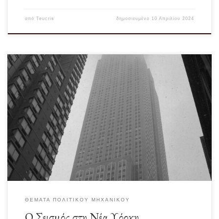
από
Teucris
δημοσιευμένο
10 Απριλίου 2024
Πριν από λίγες ημέρες οι Νεοϋορκέζοι εξεπλάγησαν και ίσως και τρόμαξαν από
έναν μετρίας έντασης σεισμό. […]
ΘΈΜΑΤΑ ΠΟΛΙΤΙΚΟΎ ΜΗΧΑΝΙΚΟΎ
Ο Σεισμός στη Νέα Υόρκη