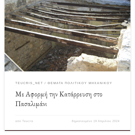
Προφανώς και ΔΕΝ γνωρίζω τα ακριβή αίτια της συγκεκριμένης κατάρρευσης
με τα τόσο τραγικά αποτελέσματα και […]
TEUCRIS_NET
ΘΈΜΑΤΑ ΠΟΛΙΤΙΚΟΎ ΜΗΧΑΝΙΚΟΎ
Με Αφορμή την Κατάρρευση στο
Πασαλιμάνι
από
Teucris
δημοσιευμένο
19 Απριλίου 2024