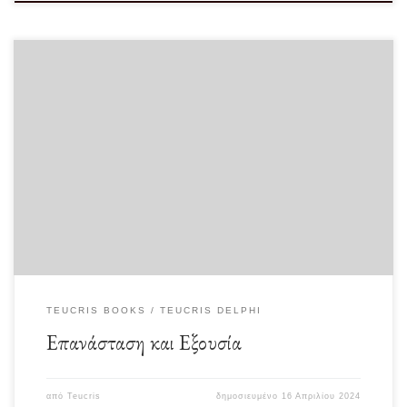
“Όταν ο επαναστάτης αποφασίζει να αναλάβει την εξουσία, αναλαμβάνει μαζί
και την αδικία της εξουσίας.” -Οκτάβιο […]
TEUCRIS BOOKS
TEUCRIS DELPHI
Επανάσταση και Εξουσία
από
Teucris
δημοσιευμένο
16 Απριλίου 2024