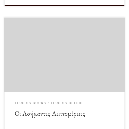
Ένα από τα πλέον εντυπωσιακά φαινόμενα της ζωής είναι οι λεγόμενες…
“ασήμαντες” λεπτομέρειες. Διότι αποδεικνύεται εκ […]
TEUCRIS BOOKS
TEUCRIS DELPHI
Οι Ασήμαντες Λεπτομέρειες