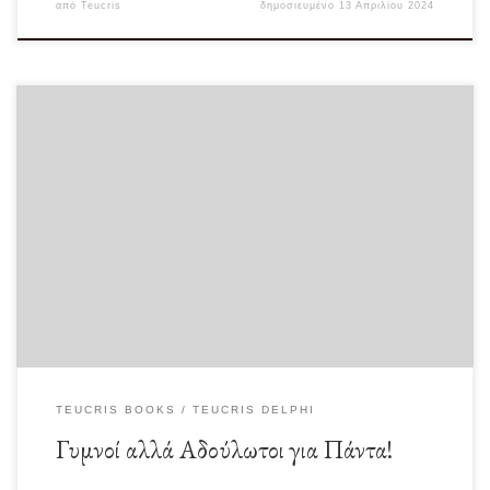
από
Teucris
δημοσιευμένο
13 Απριλίου 2024
Όταν η Ζοζεφίν Μπέικερ ήταν 12 ετών έδωσε μία χορευτική παράσταση στο
υπόγειο του σπιτιού της. […]
TEUCRIS BOOKS
TEUCRIS DELPHI
Γυμνοί αλλά Αδούλωτοι για Πάντα!