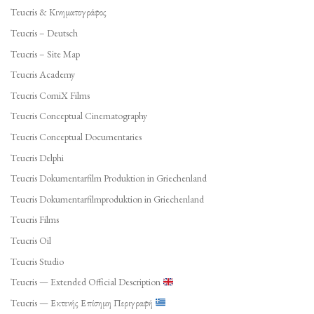
Teucris & Κινηματογράφος
Teucris – Deutsch
Teucris – Site Map
Teucris Academy
Teucris ComiX Films
Teucris Conceptual Cinematography
Teucris Conceptual Documentaries
Teucris Delphi
Teucris Dokumentarfilm Produktion in Griechenland
Teucris Dokumentarfilmproduktion in Griechenland
Teucris Films
Teucris Oil
Teucris Studio
Teucris — Extended Official Description
Teucris — Εκτενής Επίσημη Περιγραφή