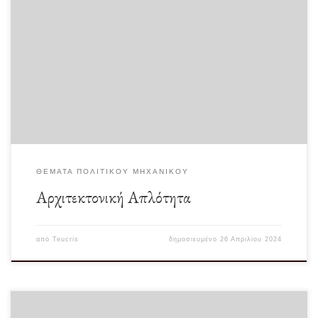
Εμένα παιδιά αυτό το κτίριο μου αρέσει πολύ. Δεν γνωρίζω τη χρονολογία
κατασκευής του (δεκαετία 50 […]
ΘΈΜΑΤΑ ΠΟΛΙΤΙΚΟΎ ΜΗΧΑΝΙΚΟΎ
Αρχιτεκτονική Απλότητα
από
Teucris
δημοσιευμένο
26 Απριλίου 2024