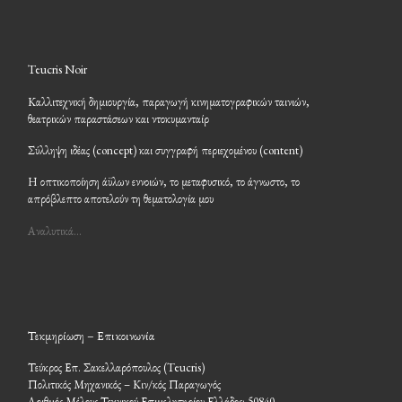
Teucris Noir
Καλλιτεχνική δημιουργία, παραγωγή κινηματογραφικών ταινιών,
θεατρικών παραστάσεων και ντοκυμανταίρ
Σύλληψη ιδέας (concept) και συγγραφή περιεχομένου (content)
Η οπτικοποίηση άϋλων εννοιών, το μεταφυσικό, το άγνωστο, το
απρόβλεπτο αποτελούν τη θεματολογία μου
Αναλυτικά…
Τεκμηρίωση – Επικοινωνία
Τεύκρος Επ. Σακελλαρόπουλος (Teucris)
Πολιτικός Μηχανικός – Κιν/κός Παραγωγός
Αριθμός Μέλους Τεχνικού Επιμελητηρίου Ελλάδος: 50840