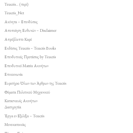
Teucris… (περί)
Teucris_Net
Ακίνητα – Επενδύσεις
Αποποίηση Ευθυνών – Disclaimer
Απρόβλεπτο Καρέ
Εκδόσεις Teucris – Teucris Books
Επενδυτικές Προτάσεις by Teucris
Επενδυτικό Matrix Ακινήτων
Επικοινωνία
Ευρετήριο Όλων των Άρθρων της Teucris
Θέματα Πολιτικού Μηχανικού
Κατασκευές Ακινήτων
Διατηρητέα
Έργα εν Εξελίξει – Teucris
Μονοκατοικίες