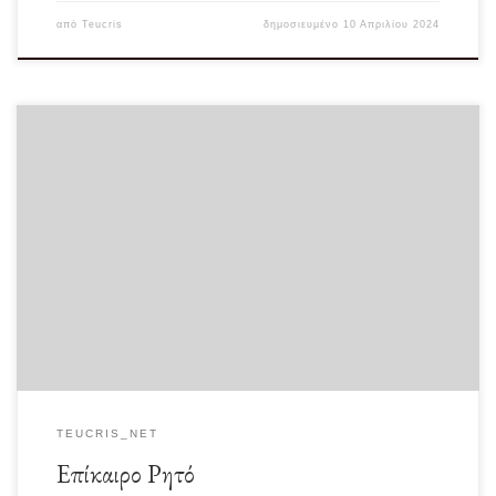
από
Teucris
δημοσιευμένο
10 Απριλίου 2024
“Ο καθένας είναι πάντα ελεύθερος να μην καταλαβαίνει τι του γίνεται.” -Gabriel
Marcel
TEUCRIS_NET
Επίκαιρο Ρητό