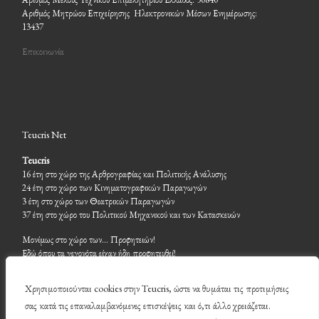
Αριθμός Μητρώου Επιχείρησης Ηλεκτρονικών Μέσων Ενημέρωσης:
13437
Επικοινωνία
Teucris Net
Teucris
16 έτη στο χώρο της Αρθρογραφίας και Πολιτικής Ανάλυσης
24 έτη στο χώρο των Κινηματογραφικών Παραγωγών
3 έτη στο χώρο των Θεατρικών Παραγωγών
37 έτη στο χώρο του Πολιτικού Μηχανικού και των Κατασκευών
Μονίμως στο χώρο των… Προφητειών!
Εδώ όπου τα γεγονότα είχαν ήδη προφητευθεί!
Χρησιμοποιούνται cookies στην Teucris, ώστε να θυμάται τις προτιμήσεις
σας κατά τις επαναλαμβανόμενες επισκέψεις και ό,τι άλλο χρειάζεται.