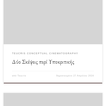
Εάν εξαντλείτε τον εαυτόν σας εμπρός από μία κάμερα τότε κάτι γίνεται λάθος. Η
κινηματογραφική υποκριτική […]
TEUCRIS CONCEPTUAL CINEMATOGRAPHY
Δύο Σκέψεις περί Υποκριτικής
από
Teucris
δημοσιευμένο
27 Απριλίου 2024