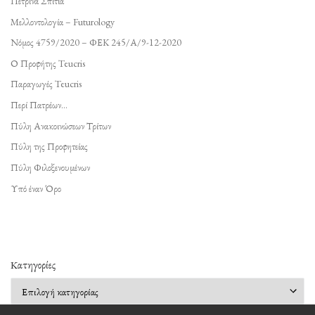
Πέτρινα Σπίτια
Μελλοντολογία – Futurology
Νόμος 4759/2020 – ΦΕΚ 245/Α/9-12-2020
Ο Προφήτης Teucris
Παραγωγές Teucris
Περί Πατρέων…
Πύλη Ανακοινώσεων Τρίτων
Πύλη της Προφητείας
Πύλη Φιλοξενουμένων
Υπό έναν Όρο
Kατηγορίες
Kατηγορίες