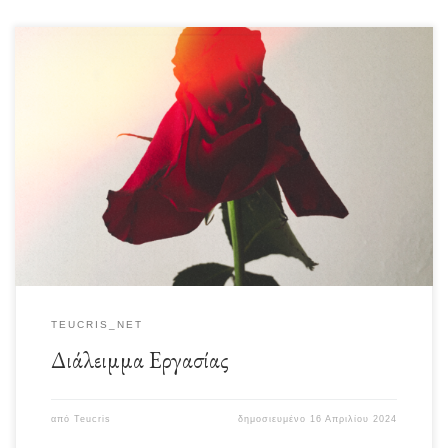
“Η αργία του καλλιτέχνη είναι εργασία και η εργασία του ανάπαυση.”
-Μπαλζάκ Κατά την άποψη του […]
TEUCRIS_NET
Διάλειμμα Εργασίας
από
Teucris
δημοσιευμένο
16 Απριλίου 2024