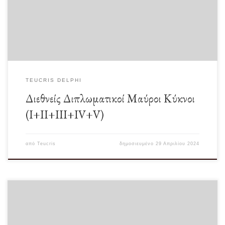
τόσο σπάνιο όπως ένας […]
TEUCRIS DELPHI
Διεθνείς Διπλωματικοί Μαύροι Κύκνοι
(I+II+III+IV+V)
από
Teucris
δημοσιευμένο
29 Απριλίου 2024