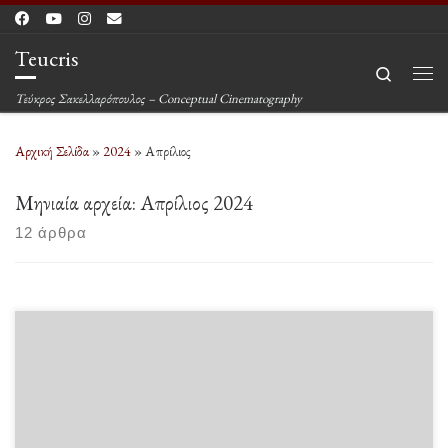
Μετάβαση στο περιεχόμενο
Teucris
Search
Μεν
Τεύκρος Σακελλαρόπουλος – Conceptual Cinematography
Αρχική Σελίδα
»
2024
»
Απρίλιος
Μηνιαία αρχεία:
Απρίλιος 2024
12 άρθρα
“Rara avis in terris nigroque simillima cycno” (“Ένα σπάνιο πουλί στη γη,