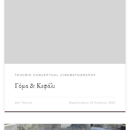
“Η εικόνα της απόκοσμης αυτής ταινίας είναι αδύνατον να προσδιοριστεί, ο ήχος
είναι τρομακτικός, ο φωτισμός […]
TEUCRIS CONCEPTUAL CINEMATOGRAPHY
Γόμα & Κεφάλι
από
Teucris
δημοσιευμένο
20 Απριλίου 2024