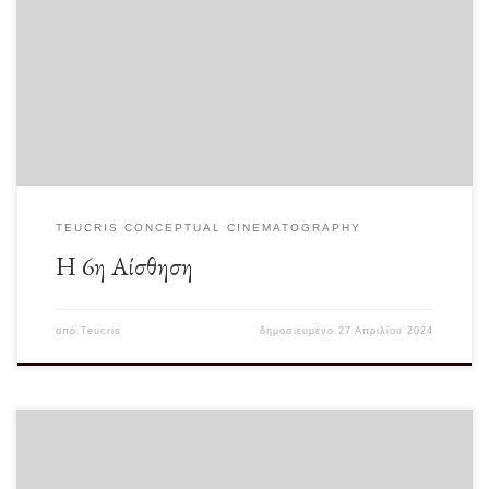
Πριν από λίγες ημέρες παρακολούθησα μία ταινία του 1999, την οποίαν ενώ
θυμόμουν πως την είχα […]
TEUCRIS CONCEPTUAL CINEMATOGRAPHY
Η 6η Αίσθηση
από
Teucris
δημοσιευμένο
27 Απριλίου 2024