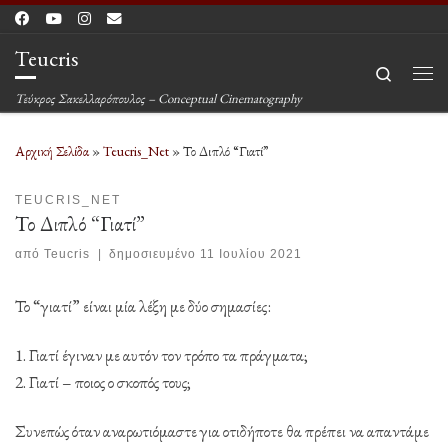
Μετάβαση στο περιεχόμενο
Teucris
Search
Μεν
Τεύκρος Σακελλαρόπουλος – Conceptual Cinematography
Αρχική Σελίδα
»
Teucris_Net
»
Το Διπλό “Γιατί”
TEUCRIS_NET
Το Διπλό “Γιατί”
από
Teucris
|
δημοσιευμένο
11 Ιουλίου 2021
Το “γιατί” είναι μία λέξη με δύο σημασίες:
1. Γιατί έγιναν με αυτόν τον τρόπο τα πράγματα;
2. Γιατί – ποιος ο σκοπός τους;
Συνεπώς όταν αναρωτιόμαστε για οτιδήποτε θα πρέπει να απαντάμε