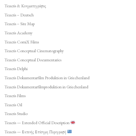
Teucris & Κινηματογράφος
Teucris – Deutsch
Teucris – Site Map
Teucris Academy
Teucris ComiX Films
Teucris Conceptual Cinematography
Teucris Conceptual Documentaries
Teucris Delphi
Teucris Dokumentarfilm Produktion in Griechenland
Teucris Dokumentarfilmproduktion in Griechenland
Teucris Films
Teucris Oil
Teucris Studio
Teucris — Extended Official Description
Teucris — Εκτενής Επίσημη Περιγραφή