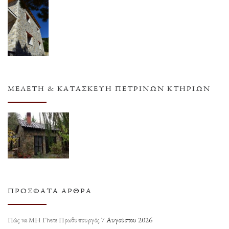
ΜΕΛΈΤΗ & ΚΑΤΑΣΚΕΥΉ ΠΈΤΡΙΝΩΝ ΚΤΗΡΊΩΝ
ΠΡΌΣΦΑΤΑ ΆΡΘΡΑ
Πώς να ΜΗ Γίνετε Πρωθυπουργός
7 Αυγούστου 2026