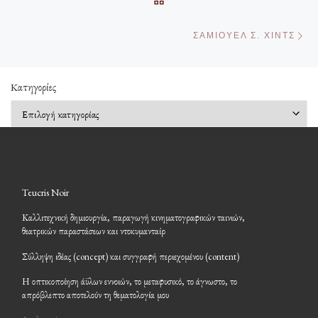
Επ
ΣΆΜΙΟΥΕΛ Σ. ΧΙΝΤΣ
Kατηγορίες
Kατηγορίες
Teucris Noir
Καλλιτεχνική δημιουργία, παραγωγή κινηματογραφικών ταινιών,
θεατρικών παραστάσεων και ντοκυμανταίρ
Σύλληψη ιδέας (concept) και συγγραφή περιεχομένου (content)
Η οπτικοποίηση άϋλων εννοιών, το μεταφυσικό, το άγνωστο, το
απρόβλεπτο αποτελούν τη θεματολογία μου