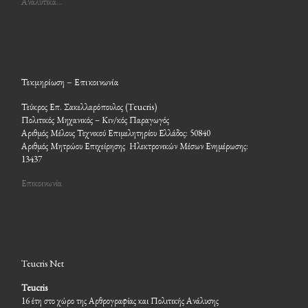
Αναλυτικά…
Τεκμηρίωση – Επικοινωνία
Τεύκρος Επ. Σακελλαρόπουλος (Teucris)
Πολιτικός Μηχανικός – Κιν/κός Παραγωγός
Αριθμός Μέλους Τεχνικού Επιμελητηρίου Ελλάδος: 50840
Αριθμός Μητρώου Επιχείρησης Ηλεκτρονικών Μέσων Ενημέρωσης:
13437
Επικοινωνία
Teucris Net
Teucris
16 έτη στο χώρο της Αρθρογραφίας και Πολιτικής Ανάλυσης