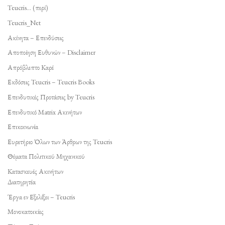
Teucris… (περί)
Teucris_Net
Ακίνητα – Επενδύσεις
Αποποίηση Ευθυνών – Disclaimer
Απρόβλεπτο Καρέ
Εκδόσεις Teucris – Teucris Books
Επενδυτικές Προτάσεις by Teucris
Επενδυτικό Matrix Ακινήτων
Επικοινωνία
Ευρετήριο Όλων των Άρθρων της Teucris
Θέματα Πολιτικού Μηχανικού
Κατασκευές Ακινήτων
Διατηρητέα
Έργα εν Εξελίξει – Teucris
Μονοκατοικίες