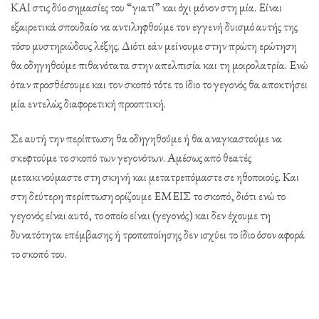
ΚΑΙ στις δύο σημασίες του “γιατί” και όχι μόνον στη μία. Είναι
εξαιρετικά σπουδαίο να αντιληφθούμε τον εγγενή δυισμό αυτής της
τόσο μυστηριώδους λέξης. Διότι εάν μείνουμε στην πρώτη ερώτηση
θα οδηγηθούμε πιθανότατα στην απελπισία και τη μοιρολατρία. Ενώ
όταν προσθέσουμε και τον σκοπό τότε το ίδιο το γεγονός θα αποκτήσει
μία εντελώς διαφορετική προοπτική.
Σε αυτή την περίπτωση θα οδηγηθούμε ή θα αναγκαστούμε να
σκεφτούμε το σκοπό των γεγονότων. Αμέσως από θεατές
μετακινούμαστε στη σκηνή και μετατρεπόμαστε σε ηθοποιούς. Και
στη δεύτερη περίπτωση ορίζουμε ΕΜΕΙΣ το σκοπό, διότι ενώ το
γεγονός είναι αυτό, το οποίο είναι (γεγονός) και δεν έχουμε τη
δυνατότητα επέμβασης ή τροποποίησης δεν ισχύει το ίδιο όσον αφορά
το σκοπό του.