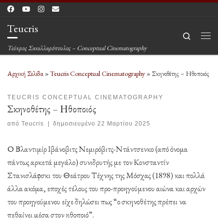
Μετάβαση στο περιεχόμενο
Teucris
Search
Μεν
Τεύκρος Σακελλαρόπουλος – Conceptual Cinematography
Αρχική Σελίδα
»
Teucris Conceptual Cinematography
»
Σκηνοθέτης – Ηθοποιός
TEUCRIS CONCEPTUAL CINEMATOGRAPHY
Σκηνοθέτης – Ηθοποιός
από
Teucris
|
δημοσιευμένο
22 Μαρτίου 2025
Ο Βλαντιμίρ Ιβάνοβιτς Νεμιρόβιτς-Ντάντσενκο (από όνομα
πάντως αρκετά μεγάλο) συνιδρυτής με τον Κονσταντίν
Στανισλάφσκι του Θεάτρου Τέχνης της Μόσχας (1898) και πολλά
άλλα ακόμα, εποχές τέλους του προ-προηγούμενου αιώνα και αρχών
του προηγούμενου είχε δηλώσει πως “ο σκηνοθέτης πρέπει να
πεθαίνει μέσα στον ηθοποιό”.