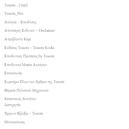
Teucris… (περί)
Teucris_Net
Ακίνητα – Επενδύσεις
Αποποίηση Ευθυνών – Disclaimer
Απρόβλεπτο Καρέ
Εκδόσεις Teucris – Teucris Books
Επενδυτικές Προτάσεις by Teucris
Επενδυτικό Matrix Ακινήτων
Επικοινωνία
Ευρετήριο Όλων των Άρθρων της Teucris
Θέματα Πολιτικού Μηχανικού
Κατασκευές Ακινήτων
Διατηρητέα
Έργα εν Εξελίξει – Teucris
Μονοκατοικίες