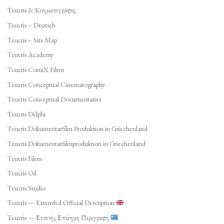
Teucris & Κινηματογράφος
Teucris – Deutsch
Teucris – Site Map
Teucris Academy
Teucris ComiX Films
Teucris Conceptual Cinematography
Teucris Conceptual Documentaries
Teucris Delphi
Teucris Dokumentarfilm Produktion in Griechenland
Teucris Dokumentarfilmproduktion in Griechenland
Teucris Films
Teucris Oil
Teucris Studio
Teucris — Extended Official Description
Teucris — Εκτενής Επίσημη Περιγραφή