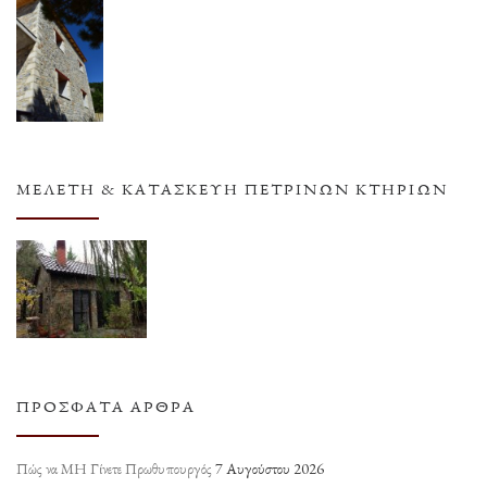
ΜΕΛΈΤΗ & ΚΑΤΑΣΚΕΥΉ ΠΈΤΡΙΝΩΝ ΚΤΗΡΊΩΝ
ΠΡΌΣΦΑΤΑ ΆΡΘΡΑ
Πώς να ΜΗ Γίνετε Πρωθυπουργός
7 Αυγούστου 2026