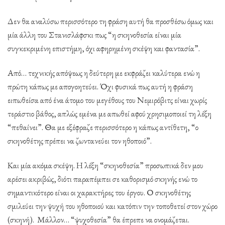
Δεν θα αναλύσω περισσότερο τη φράση αυτή θα προσθέσω όμως και
μία άλλη του Στανισλάφσκι πως “η σκηνοθεσία είναι μία
συγκεκριμένη επιστήμη, όχι αφηρημένη σκέψη και φαντασία”.
Από… τεχνικής απόψεως η δεύτερη με εκφράζει καλύτερα ενώ η
πρώτη κάπως με απογοητεύει. Όχι φυσικά πως αυτή η φράση
ειπωθείσα από ένα άτομο του μεγέθους του Νεμιρόβιτς είναι χωρίς
τεράστιο βάθος, απλώς εμένα με απωθεί αφού χρησιμοποιεί τη λέξη
“πεθαίνει”. Θα με εξέφραζε περισσότερο η κάπως αντίθετη, “ο
σκηνοθέτης πρέπει να ζωντανεύει τον ηθοποιό”.
Και μία ακόμα σκέψη. Η λέξη “σκηνοθεσία” προσωπικά δεν μου
αρέσει ακριβώς, διότι παραπέμπει σε καθορισμό σκηνής ενώ το
σημαντικότερο είναι οι χαρακτήρες του έργου. Ο σκηνοθέτης
σμιλεύει την ψυχή του ηθοποιού και κατόπιν την τοποθετεί στον χώρο
(σκηνή). Μάλλον… “ψυχοθεσία” θα έπρεπε να ονομάζεται.