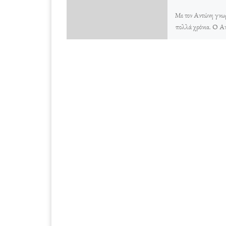
Με τον Αντώνη γνω
πολλά χρόνια. Ο Α
Λέκκας είναι ο Διε
1ου Δημοτικού Σχο
Πατρών. Για τον Α
με […]