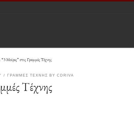
 “3 Μοίρες” στις Γραμμές Τέχνης
Y
ΓΡΑΜΜΈΣ ΤΈΧΝΗΣ BY CDRIVA
αμμές Τέχνης