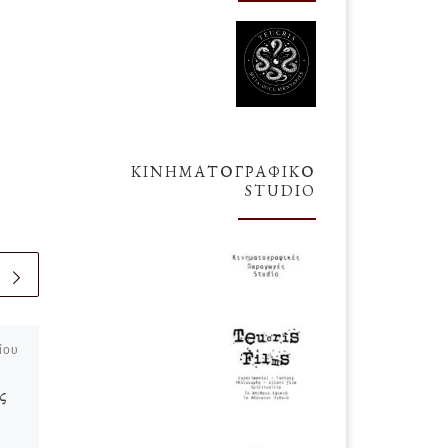
ΚΙΝΗΜΑΤΟΓΡΑΦΙΚΌ
STUDIO
ίου
δημοσιευμένο
25 Μαρτίου
2017
ς
4 Σκίτσα του Μιχαήλ
Άγγελου