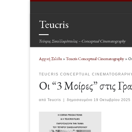
Μετάβαση στο περιεχόμενο
Teucris
Τεύκρος Σακελλαρόπουλος – Conceptual Cinematography
Αρχική Σελίδα
»
Teucris Conceptual Cinematography
»
Οι
TEUCRIS CONCEPTUAL CINEMATOGRAPH
Οι “3 Μοίρες” στις Γρ
από
Teucris
|
δημοσιευμένο
19 Οκτωβρίου 2025