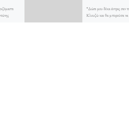
ριζόμαστε
“Δώσε μου δέκα άντρες σαν τ
ντώνης
Κλουζώ και θα μπορούσα να
υθυντής του
καταστρέψω τον Κόσμο!”
λείου
Διαχρονική φράση του
ντώνη (όπως
Επιθεωρητή Ντρέϋφους για 
δύναμη […]