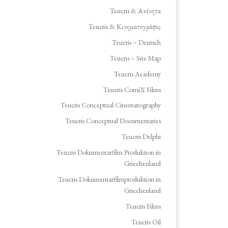
Teucris & Ακίνητα
Teucris & Κινηματογράφος
Teucris – Deutsch
Teucris – Site Map
Teucris Academy
Teucris ComiX Films
Teucris Conceptual Cinematography
Teucris Conceptual Documentaries
Teucris Delphi
Teucris Dokumentarfilm Produktion in
Griechenland
Teucris Dokumentarfilmproduktion in
Griechenland
Teucris Films
Teucris Oil