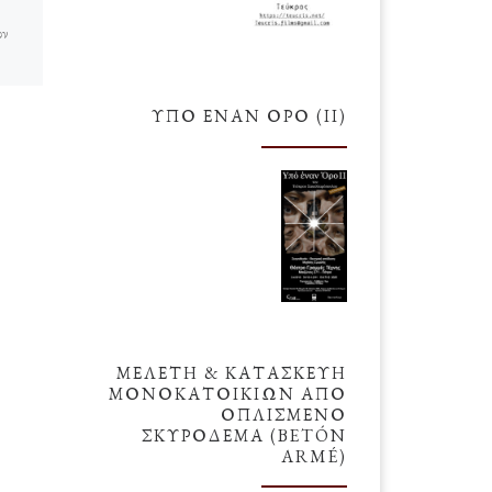
ον
Μικελάντζελο ντι Λοντοβίκο
Μπουοναρότι Σιμόνι
(Michelangelo di Lodovico
Buonarroti Simoni)
ΥΠΌ ΈΝΑΝ ΌΡΟ (ΙΙ)
τη
ΜΕΛΕΤΗ & ΚΑΤΑΣΚΕΥΗ
ΜΟΝΟΚΑΤΟΙΚΙΩΝ ΑΠΟ
ΟΠΛΙΣΜΕΝΟ
ΣΚΥΡΟΔΕΜΑ (BETÓN
ARMÉ)