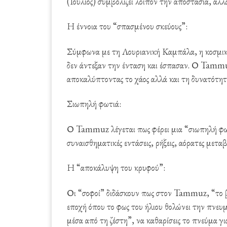
(Ιούλιος) συμβολίζει λοιπόν την αποστασία, αλλ
Η έννοια του “σπασμένου σκεύους”:
Σύμφωνα με τη Λουριανική Καμπάλα, η κοσμική 
δεν άντεξαν την ένταση και έσπασαν. Ο Tammuz 
αποκαλύπτοντας το χάος αλλά και τη δυνατότητ
Σιωπηλή φωτιά:
Ο Tammuz λέγεται πως φέρει μια “σιωπηλή φωτι
συναισθηματικές εντάσεις, ρήξεις, αόρατες μεταβο
Η “αποκάλυψη του κρυφού”:
Οι “σοφοί” διδάσκουν πως στον Tammuz, “το βλ
εποχή όπου το φως του ήλιου θολώνει την πνευμ
μέσα από τη ζέστη”, να καθαρίσεις το πνεύμα γι