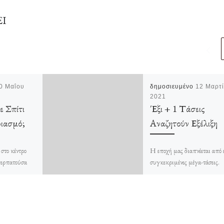
ΕΙ
0 Μαΐου
δημοσιευμένο
12 Μαρτ
2021
 Σπίτι
Έξι + 1 Τάσεις
ιασμό;
Αναζητούν Εξέλιξη
στο κέντρο
Η εποχή μας διαπνέεται από 
περπατούσα
συγκεκριμένες μέγα-τάσεις.
ριθμό ανδρών
Οπουδήποτε και εάν κοιτάξετ
εριοχή γύρω
το διαπιστώσετε. Η εμφάνιση
ραφείο […]
Covid-19 άσκησε με τον […]