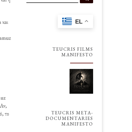
EL
α και
ammuz
TEUCRIS FILMS
MANIFESTO
muz
 Av,
TEUCRIS META-
ό, το
DOCUMENTARIES
MANIFESTO