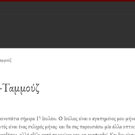
Ταμμούζ
S
ς-Ταμμούζ
η
μονοπάτια σήμερα 1
Ιουλίου. Ο Ιούλιος είναι ο αγαπημένος μου μήνα
τός είναι ένας σκληρός μήνας· και θα σας παρουσιάσω μία άλλα οπτικ
αραδόσεις, αλλά αξίζει κατά τη γνώμη μου να αναφερθεί. Και δεν είναι