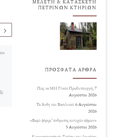
ΜΕΛΈΤΗ & ΚΑΤΑΣΚΕΥΉ
ΠΈΤΡΙΝΩΝ ΚΤΗΡΊΩΝ
ίου
δημοσιευμένο
1 Απριλίου
2020
Πότε θα Περάσει η
ΠΡΌΣΦΑΤΑ ΆΡΘΡΑ
Πανδημία του
Κορωνοϊού;
Πώς να ΜΗ Γίνετε Πρωθυπουργός
7
έξι
Αυγούστου 2026
Επειδή σήμερα είναι πρωταπριλιά
Τα Άνθη του Βασιλικού
6 Αυγούστου
ε θα
θα σας αφιερώσω την προφητεία
2026
 του
μου και αναλογιστείτε μόνον εάν
«Βαρύ φόρημ’ άνθρωπος ευτυχών άφρων»
είναι αληθής ή ψευδής; Η
5 Αυγούστου 2026
πανδημία θα υποχωρήσει, […]
Κινηματογραφικές Σκέψεις της Δευτέρας