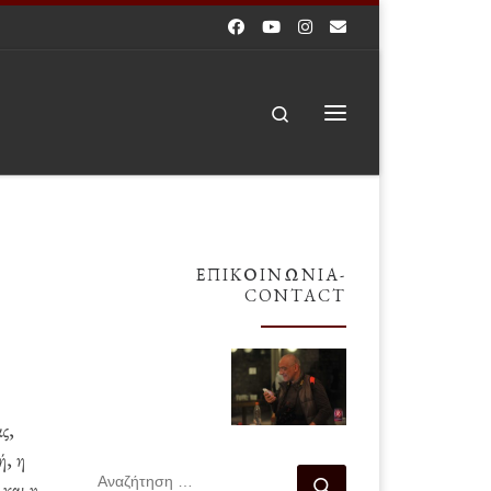
Search
Μενού
ΕΠΙΚΟΙΝΩΝΊΑ-
CONTACT
ς,
ή, η
ΑΝΑΖΉΤΗΣΗ
Αναζήτηση …
 και η