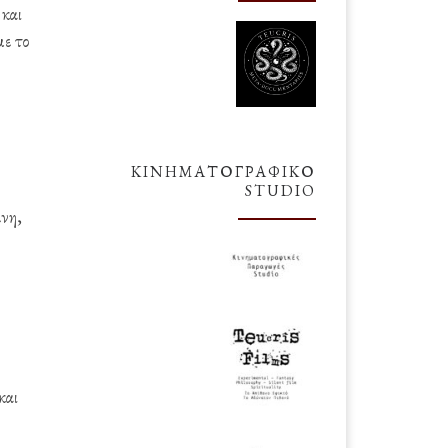
 και
με το
ΚΙΝΗΜΑΤΟΓΡΑΦΙΚΌ
STUDIO
ενη,
και