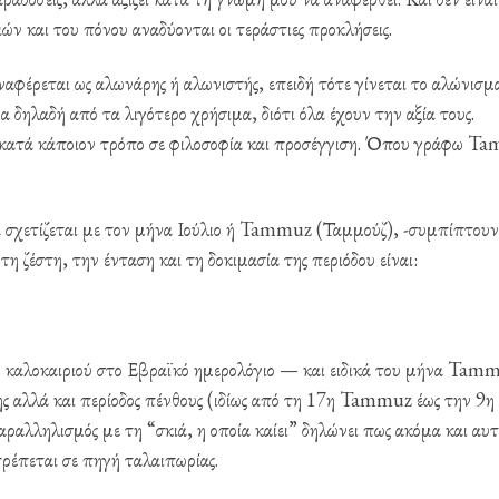
ν και του πόνου αναδύονται οι τεράστιες προκλήσεις.
ναφέρεται ως αλωνάρης ή αλωνιστής, επειδή τότε γίνεται το αλώνισμ
α δηλαδή από τα λιγότερο χρήσιμα, διότι όλα έχουν την αξία τους.
 κατά κάποιον τρόπο σε φιλοσοφία και προσέγγιση. Όπου γράφω T
α σχετίζεται με τον μήνα Ιούλιο ή Tammuz (Ταμμούζ), -συμπίπτουν
τη ζέστη, την ένταση και τη δοκιμασία της περιόδου είναι:
 καλοκαιριού στο Εβραϊκό ημερολόγιο — και ειδικά του μήνα Tam
της αλλά και περίοδος πένθους (ιδίως από τη 17η Tammuz έως την 9η
αραλληλισμός με τη “σκιά, η οποία καίει” δηλώνει πως ακόμα και αυτ
ρέπεται σε πηγή ταλαιπωρίας.