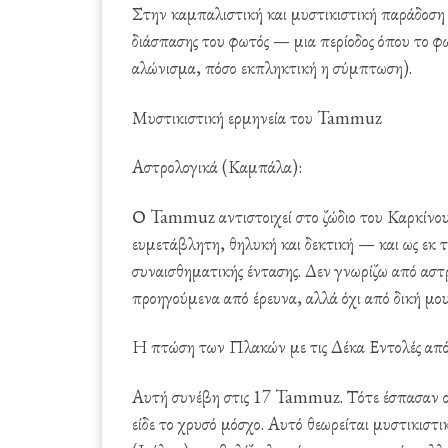
Στην καμπαλιστική και μυστικιστική παράδοση 
διάσπασης του φωτός — μια περίοδος όπου το φω
αλώνισμα, πόσο εκπληκτική η σύμπτωση).
Μυστικιστική ερμηνεία του Tammuz
Αστρολογικά (Καμπάλα):
Ο Tammuz αντιστοιχεί στο ζώδιο του Καρκίνου
ευμετάβλητη, θηλυκή και δεκτική — και ως εκ τ
συναισθηματικής έντασης. Δεν γνωρίζω από αστ
προηγούμενα από έρευνα, αλλά όχι από δική μο
Η πτώση των Πλακών με τις Δέκα Εντολές από
Αυτή συνέβη στις 17 Tammuz. Τότε έσπασαν ο
είδε το χρυσό μόσχο. Αυτό θεωρείται μυστικισ