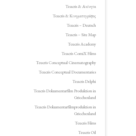
Teucris & Ακίνητα
Teucris & Κινηματογράφος
Teucris – Deutsch
Teucris – Site Map
Teucris Academy
Teucris ComiX Films
Teucris Conceptual Cinematography
Teucris Conceptual Documentaries
Teucris Delphi
Teucris Dokumentarfilm Produktion in
Griechenland
Teucris Dokumentarfilmproduktion in
Griechenland
Teucris Films
Teucris Oil