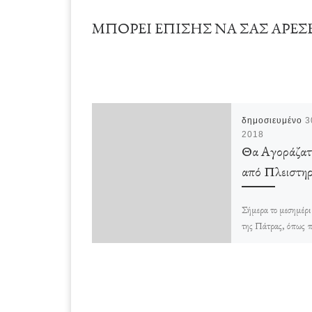
ΜΠΟΡΕΊ ΕΠΊΣΗΣ ΝΑ ΣΑΣ ΑΡΈΣ
δημοσιευμένο
3
2018
Θα Αγοράζατε
από Πλειστηρ
Σήμερα το μεσημέρι 
της Πάτρας, όπως 
είδα έναν μεγάλο α
των Μ.Α.Τ. στην π
από ένα συμβολαιογ