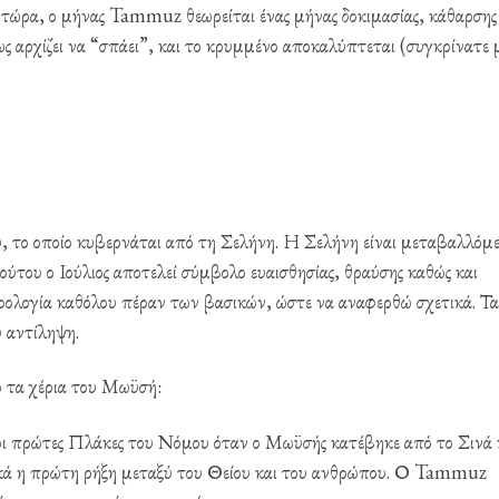
τώρα, ο μήνας Tammuz θεωρείται ένας μήνας δοκιμασίας, κάθαρσης
ς αρχίζει να “σπάει”, και το κρυμμένο αποκαλύπτεται (συγκρίνατε 
, το οποίο κυβερνάται από τη Σελήνη. Η Σελήνη είναι μεταβαλλόμ
ούτου ο Ιούλιος αποτελεί σύμβολο ευαισθησίας, θραύσης καθώς και
ρολογία καθόλου πέραν των βασικών, ώστε να αναφερθώ σχετικά. Τα
υ αντίληψη.
 τα χέρια του Μωϋσή:
ι πρώτες Πλάκες του Νόμου όταν ο Μωϋσής κατέβηκε από το Σινά 
τικά η πρώτη ρήξη μεταξύ του Θείου και του ανθρώπου. Ο Tammuz