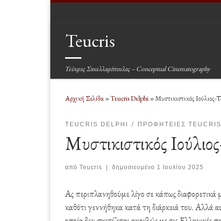
Μετάβαση στο περιεχόμενο
Teucris
Τεύκρος Σακελλαρόπουλος – Conceptual Cinematography
Αρχική Σελίδα
»
Teucris Delphi
»
Μυστικιστικός Ιούλιος-
TEUCRIS DELPHI
ΠΡΟΦΗΤΕΊΕΣ TEUCRI
Μυστικιστικός Ιούλιο
από
Teucris
|
δημοσιευμένο
1 Ιουλίου 2025
Ας περιπλανηθούμε λίγο σε κάπως διαφορετικά 
καθότι γεννήθηκα κατά τη διάρκειά του. Αλλά αυ
οποία δεν σχετίζεται ακριβώς με τις Ελληνικές π