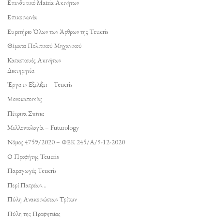
Επενδυτικό Matrix Ακινήτων
Επικοινωνία
Ευρετήριο Όλων των Άρθρων της Teucris
Θέματα Πολιτικού Μηχανικού
Κατασκευές Ακινήτων
Διατηρητέα
Έργα εν Εξελίξει – Teucris
Μονοκατοικίες
Πέτρινα Σπίτια
Μελλοντολογία – Futurology
Νόμος 4759/2020 – ΦΕΚ 245/Α/9-12-2020
Ο Προφήτης Teucris
Παραγωγές Teucris
Περί Πατρέων…
Πύλη Ανακοινώσεων Τρίτων
Πύλη της Προφητείας