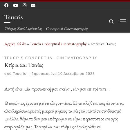
Μετάβαση στο περιεχόμενο
Teucris
Search
Μεν
Τεύκρος Σακελλαρόπουλος – Conceptual Cinematography
Αρχική Σελίδα
»
Teucris Conceptual Cinematography
»
Κτίρια και Ταινίες
TEUCRIS CONCEPTUAL CINEMATOGRAPHY
Κτίρια και Ταινίες
από
Teucris
|
δημοσιευμένο
10 Δεκεμβρίου 2023
Αυτή είναι μία προσωπική μου σκέψη, εάν μου επιτρέπετε…
Θεωρώ πως έχουμε μείνει ολίγον πίσω. Είναι αλήθεια πως έπρεπε να
ολοκληρώσω αρκετές μικρού μήκους ταινίες και αυτό σε συνδυασμό
με άλλα θέματα δεν μου επέτρεψαν να είμαι περισσότερο ενεργός
στην ομάδα μας. Το κεφάλαιο αυτό όμως ολοκληρώθηκε.