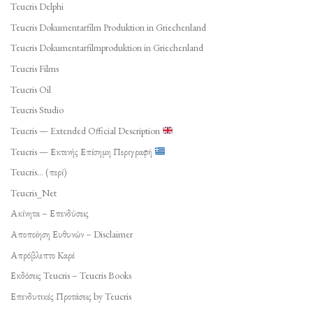
Teucris Delphi
Teucris Dokumentarfilm Produktion in Griechenland
Teucris Dokumentarfilmproduktion in Griechenland
Teucris Films
Teucris Oil
Teucris Studio
Teucris — Extended Official Description
Teucris — Εκτενής Επίσημη Περιγραφή
Teucris… (περί)
Teucris_Net
Ακίνητα – Επενδύσεις
Αποποίηση Ευθυνών – Disclaimer
Απρόβλεπτο Καρέ
Εκδόσεις Teucris – Teucris Books
Επενδυτικές Προτάσεις by Teucris