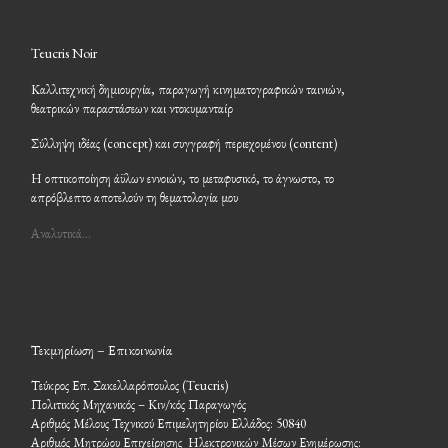
Teucris Noir
Καλλιτεχνική δημιουργία, παραγωγή κινηματογραφικών ταινιών,
θεατρικών παραστάσεων και ντοκυμανταίρ
Σύλληψη ιδέας (concept) και συγγραφή περιεχομένου (content)
Η οπτικοποίηση άϋλων εννοιών, το μεταφυσικό, το άγνωστο, το
απρόβλεπτο αποτελούν τη θεματολογία μου
Αναλυτικά…
Τεκμηρίωση – Επικοινωνία
Τεύκρος Επ. Σακελλαρόπουλος (Teucris)
Πολιτικός Μηχανικός – Κιν/κός Παραγωγός
Αριθμός Μέλους Τεχνικού Επιμελητηρίου Ελλάδος: 50840
Αριθμός Μητρώου Επιχείρησης Ηλεκτρονικών Μέσων Ενημέρωσης: