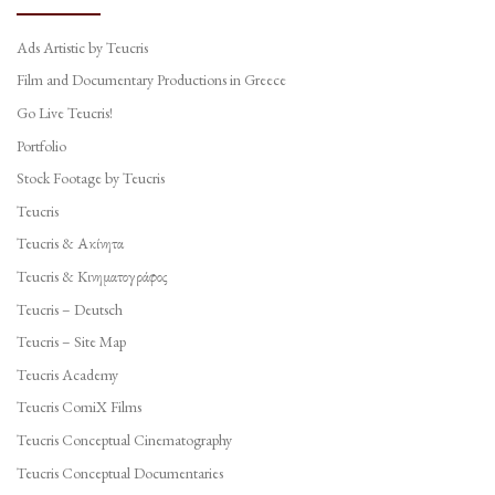
Ads Artistic by Teucris
Film and Documentary Productions in Greece
Go Live Teucris!
Portfolio
Stock Footage by Teucris
Teucris
Teucris & Ακίνητα
Teucris & Κινηματογράφος
Teucris – Deutsch
Teucris – Site Map
Teucris Academy
Teucris ComiX Films
Teucris Conceptual Cinematography
Teucris Conceptual Documentaries