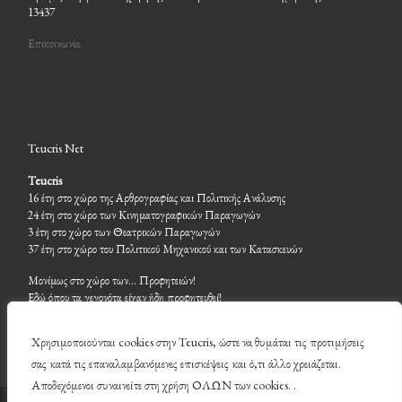
13437
Επικοινωνία
Teucris Net
Teucris
16 έτη στο χώρο της Αρθρογραφίας και Πολιτικής Ανάλυσης
24 έτη στο χώρο των Κινηματογραφικών Παραγωγών
3 έτη στο χώρο των Θεατρικών Παραγωγών
37 έτη στο χώρο του Πολιτικού Μηχανικού και των Κατασκευών
Μονίμως στο χώρο των… Προφητειών!
Εδώ όπου τα γεγονότα είχαν ήδη προφητευθεί!
Χρησιμοποιούνται cookies στην Teucris, ώστε να θυμάται τις προτιμήσεις
σας κατά τις επαναλαμβανόμενες επισκέψεις και ό,τι άλλο χρειάζεται.
Αποδεχόμενοι συναινείτε στη χρήση ΟΛΩΝ των cookies. .