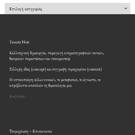
Kατηγορίες
Teucris Noir
Καλλιτεχνική δημιουργία, παραγωγή κινηματογραφικών ταινιών,
θεατρικών παραστάσεων και ντοκυμανταίρ
Σύλληψη ιδέας (concept) και συγγραφή περιεχομένου (content)
Η οπτικοποίηση άϋλων εννοιών, το μεταφυσικό, το άγνωστο, το
απρόβλεπτο αποτελούν τη θεματολογία μου
Αναλυτικά…
Τεκμηρίωση – Επικοινωνία