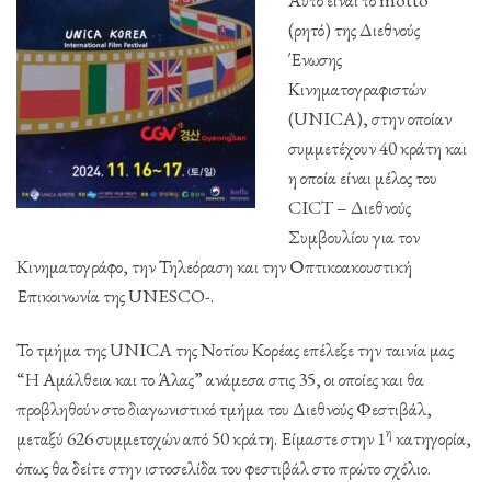
(ρητό) της Διεθνούς
Ένωσης
Κινηματογραφιστών
(UNICA), στην οποίαν
συμμετέχουν 40 κράτη και
η οποία είναι μέλος του
CICT – Διεθνούς
Συμβουλίου για τον
Κινηματογράφο, την Τηλεόραση και την Οπτικοακουστική
Επικοινωνία της UNESCO-.
Το τμήμα της UNICA της Νοτίου Κορέας επέλεξε την ταινία μας
“Η Αμάλθεια και το Άλας” ανάμεσα στις 35, οι οποίες και θα
προβληθούν στο διαγωνιστικό τμήμα του Διεθνούς Φεστιβάλ,
η
μεταξύ 626 συμμετοχών από 50 κράτη. Είμαστε στην 1
κατηγορία,
όπως θα δείτε στην ιστοσελίδα του φεστιβάλ στο πρώτο σχόλιο.