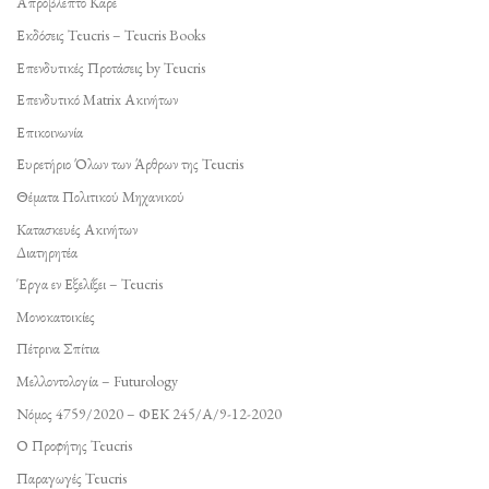
Απρόβλεπτο Καρέ
Εκδόσεις Teucris – Teucris Books
Επενδυτικές Προτάσεις by Teucris
Επενδυτικό Matrix Ακινήτων
Επικοινωνία
Ευρετήριο Όλων των Άρθρων της Teucris
Θέματα Πολιτικού Μηχανικού
Κατασκευές Ακινήτων
Διατηρητέα
Έργα εν Εξελίξει – Teucris
Μονοκατοικίες
Πέτρινα Σπίτια
Μελλοντολογία – Futurology
Νόμος 4759/2020 – ΦΕΚ 245/Α/9-12-2020
Ο Προφήτης Teucris
Παραγωγές Teucris