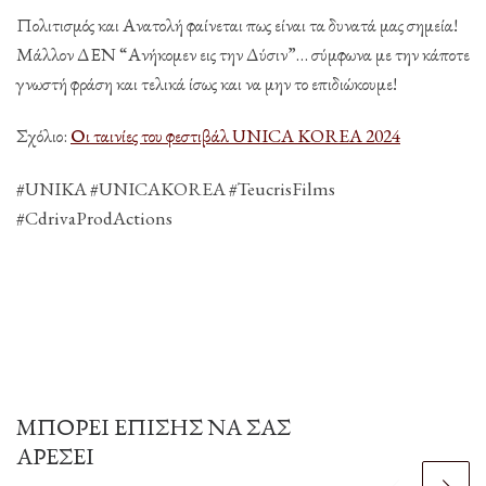
Πολιτισμός και Ανατολή φαίνεται πως είναι τα δυνατά μας σημεία!
Μάλλον ΔΕΝ “Ανήκομεν εις την Δύσιν”… σύμφωνα με την κάποτε
γνωστή φράση και τελικά ίσως και να μην το επιδιώκουμε!
Σχόλιο:
Οι ταινίες του φεστιβάλ UNICA KOREA 2024
#UNIKA #UNICAKOREA #TeucrisFilms
#CdrivaProdActions
ΜΠΟΡΕΊ ΕΠΊΣΗΣ ΝΑ ΣΑΣ
ΑΡΈΣΕΙ