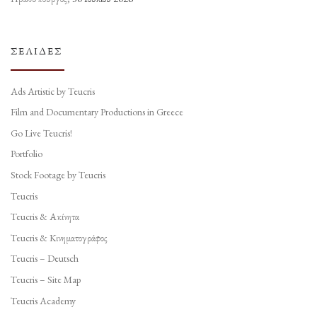
ΣΕΛΊΔΕΣ
Ads Artistic by Teucris
Film and Documentary Productions in Greece
Go Live Teucris!
Portfolio
Stock Footage by Teucris
Teucris
Teucris & Ακίνητα
Teucris & Κινηματογράφος
Teucris – Deutsch
Teucris – Site Map
Teucris Academy