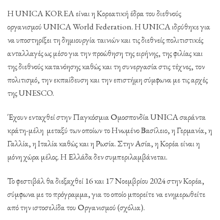
Η UNICA KOREA είναι η Κορεατική έδρα του διεθνούς
οργανισμού UNICA World Federation. Η UNICA ιδρύθηκε για
να υποστηρίξει τη δημιουργία ταινιών και τις διεθνείς πολιτιστικές
ανταλλαγές ως μέσο για την προώθηση της ειρήνης, της φιλίας και
της διεθνούς κατανόησης καθώς και τη συνεργασία στις τέχνες, τον
πολιτισμό, την εκπαίδευση και την επιστήμη σύμφωνα με τις αρχές
της UNESCO.
Έχουν ενταχθεί στην Παγκόσμια Ομοσπονδία UNICA σαράντα
κράτη-μέλη μεταξύ των οποίων το Ηνωμένο Βασίλειο, η Γερμανία, η
Γαλλία, η Ιταλία καθώς και η Ρωσία. Στην Ασία, η Κορέα είναι η
μόνη χώρα μέλος. Η Ελλάδα δεν συμπεριλαμβάνεται.
Το φεστιβάλ θα διεξαχθεί 16 και 17 Νοεμβρίου 2024 στην Κορέα,
σύμφωνα με το πρόγραμμα, για το οποίο μπορείτε να ενημερωθείτε
από την ιστοσελίδα του Οργανισμού (σχόλια).