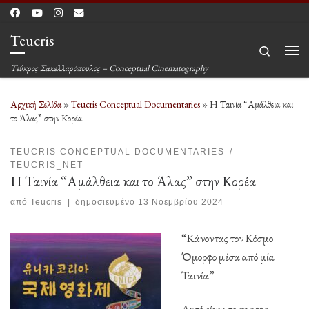
Μετάβαση στο περιεχόμενο
Teucris
Search
Μεν
Τεύκρος Σακελλαρόπουλος – Conceptual Cinematography
Αρχική Σελίδα
»
Teucris Conceptual Documentaries
»
Η Ταινία “Αμάλθεια και
το Άλας” στην Κορέα
TEUCRIS CONCEPTUAL DOCUMENTARIES
TEUCRIS_NET
Η Ταινία “Αμάλθεια και το Άλας” στην Κορέα
από
Teucris
|
δημοσιευμένο
13 Νοεμβρίου 2024
“Κάνοντας τον Κόσμο
Όμορφο μέσα από μία
Ταινία”
Αυτό είναι το motto