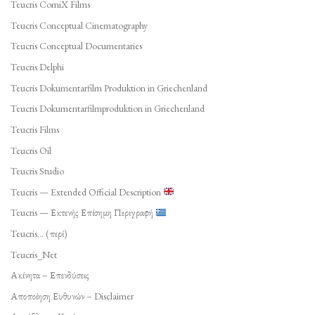
Teucris ComiX Films
Teucris Conceptual Cinematography
Teucris Conceptual Documentaries
Teucris Delphi
Teucris Dokumentarfilm Produktion in Griechenland
Teucris Dokumentarfilmproduktion in Griechenland
Teucris Films
Teucris Oil
Teucris Studio
Teucris — Extended Official Description
Teucris — Εκτενής Επίσημη Περιγραφή
Teucris… (περί)
Teucris_Net
Ακίνητα – Επενδύσεις
Αποποίηση Ευθυνών – Disclaimer