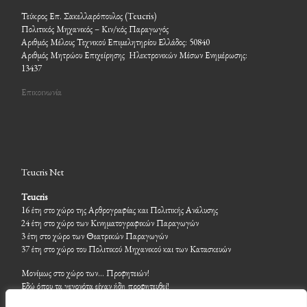
Τεύκρος Επ. Σακελλαρόπουλος (Teucris)
Πολιτικός Μηχανικός – Κιν/κός Παραγωγός
Αριθμός Μέλους Τεχνικού Επιμελητηρίου Ελλάδος: 50840
Αριθμός Μητρώου Επιχείρησης Ηλεκτρονικών Μέσων Ενημέρωσης:
13437
Επικοινωνία
Teucris Net
Teucris
16 έτη στο χώρο της Αρθρογραφίας και Πολιτικής Ανάλυσης
24 έτη στο χώρο των Κινηματογραφικών Παραγωγών
3 έτη στο χώρο των Θεατρικών Παραγωγών
37 έτη στο χώρο του Πολιτικού Μηχανικού και των Κατασκευών
Μονίμως στο χώρο των… Προφητειών!
Εδώ όπου τα γεγονότα είχαν ήδη προφητευθεί!