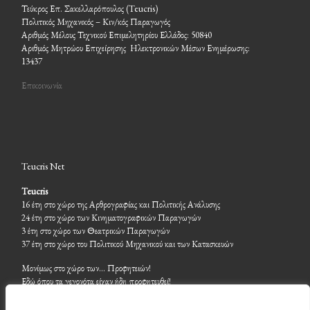
Τεύκρος Επ. Σακελλαρόπουλος (Teucris)
Πολιτικός Μηχανικός – Κιν/κός Παραγωγός
Αριθμός Μέλους Τεχνικού Επιμελητηρίου Ελλάδος: 50840
Αριθμός Μητρώου Επιχείρησης Ηλεκτρονικών Μέσων Ενημέρωσης:
13437
Επικοινωνία
Teucris Net
Teucris
16 έτη στο χώρο της Αρθρογραφίας και Πολιτικής Ανάλυσης
24 έτη στο χώρο των Κινηματογραφικών Παραγωγών
3 έτη στο χώρο των Θεατρικών Παραγωγών
37 έτη στο χώρο του Πολιτικού Μηχανικού και των Κατασκευών
Μονίμως στο χώρο των… Προφητειών!
Εδώ όπου τα γεγονότα είχαν ήδη προφητευθεί!