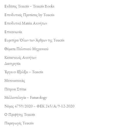
Εκδόσεις Teucris – Teucris Books
Επενδυτικές Προτάσεις by Teucris
Επενδυτικό Matrix Ακινήτων
Επικοινωνία
Ευρετήριο Όλων των Άρθρων της Teucris
Θέματα Πολιτικού Μηχανικού
Κατασκευές Ακινήτων
Διατηρητέα
Έργα εν Εξελίξει – Teucris
Μονοκατοικίες
Πέτρινα Σπίτια
Μελλοντολογία – Futurology
Νόμος 4759/2020 – ΦΕΚ 245/Α/9-12-2020
Ο Προφήτης Teucris
Παραγωγές Teucris