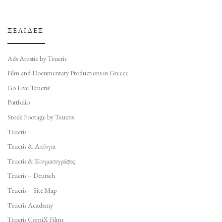
ΣΕΛΊΔΕΣ
Ads Artistic by Teucris
Film and Documentary Productions in Greece
Go Live Teucris!
Portfolio
Stock Footage by Teucris
Teucris
Teucris & Ακίνητα
Teucris & Κινηματογράφος
Teucris – Deutsch
Teucris – Site Map
Teucris Academy
Teucris ComiX Films