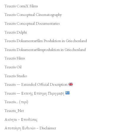
Teucris ComiX Films
Teucris Conceptual Cinematography
Teucris Conceptual Documentaries
Teucris Delphi
Teucris Dokumentarfilm Produktion in Griechenland
Teucris Dokumentarfilmproduktion in Griechenland
Teucris Films
Teucris Oil
Teucris Studio
Teucris — Extended Official Description
Teucris — Εκτενής Επίσημη Περιγραφή
Teucris… (περί)
Teucris_Net
Ακίνητα – Επενδύσεις
Αποποίηση Ευθυνών – Disclaimer