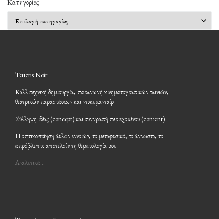
Kατηγορίες
Kατηγορίες
Teucris Noir
Καλλιτεχνική δημιουργία, παραγωγή κινηματογραφικών ταινιών,
θεατρικών παραστάσεων και ντοκυμανταίρ
Σύλληψη ιδέας (concept) και συγγραφή περιεχομένου (content)
Η οπτικοποίηση άϋλων εννοιών, το μεταφυσικό, το άγνωστο, το
απρόβλεπτο αποτελούν τη θεματολογία μου
Αναλυτικά…