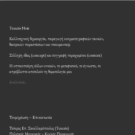
Teucris Noir
Καλλιτεχνική δημιουργία, παραγωγή κινηματογραφικών ταινιών,
θεατρικών παραστάσεων και ντοκυμανταίρ
Σύλληψη ιδέας (concept) και συγγραφή περιεχομένου (content)
Η οπτικοποίηση άϋλων εννοιών, το μεταφυσικό, το άγνωστο, το
απρόβλεπτο αποτελούν τη θεματολογία μου
Αναλυτικά…
Τεκμηρίωση – Επικοινωνία
Τεύκρος Επ. Σακελλαρόπουλος (Teucris)
Πολιτικός Μηχανικός – Κιν/κός Παραγωγός