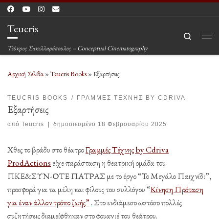
Μετάβαση στο περιεχόμενο
Teucris
Search
Μεν
Τεύκρος Σακελλαρόπουλος – Conceptual Cinematography
Αρχική Σελίδα
»
Teucris Books
»
Εξαρτήσεις
TEUCRIS BOOKS
ΓΡΑΜΜΈΣ ΤΈΧΝΗΣ BY CDRIVA
Εξαρτήσεις
από
Teucris
|
δημοσιευμένο
18 Φεβρουαρίου 2025
Χθες το βράδυ στο θέατρο
Γραμμές Τέχνης by Cdriva
ProdActions
είχε παράσταση η θεατρική ομάδα του
ΠΚΕ&ΣΥΝ-ΟΤΕ ΠΑΤΡΑΣ με το έργο “Το Μεγάλο Παιχνίδι”,
προσφορά για τα μέλη και φίλους του συλλόγου “
Κίνηση Πρόταση
για έναν άλλον τρόπο ζωής”
. Στο ενδιάμεσο ωστόσο πολλές
συζητήσεις διαμείφθηκαν στο φουαγιέ του θεάτρου.