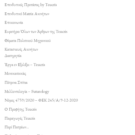
Επενδυτικές Προτάσεις by Teucris
Επενδυτικό Matrix Ακινήτων
Επικοινωνία
Ευρετήριο Όλων των Άρθρων της Teucris
Θέματα Πολιτικού Μηχανικού
Κατασκευές Ακινήτων
Διατηρητέα
Έργα εν Εξελίξει – Teucris
Μονοκατοικίες
Πέτρινα Σπίτια
Μελλοντολογία – Futurology
Νόμος 4759/2020 – ΦΕΚ 245/Α/9-12-2020
Ο Προφήτης Teucris
Παραγωγές Teucris
Περί Πατρέων…