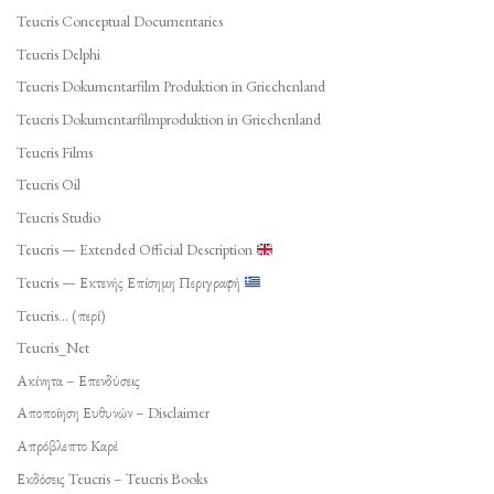
Teucris Conceptual Documentaries
Teucris Delphi
Teucris Dokumentarfilm Produktion in Griechenland
Teucris Dokumentarfilmproduktion in Griechenland
Teucris Films
Teucris Oil
Teucris Studio
Teucris — Extended Official Description
Teucris — Εκτενής Επίσημη Περιγραφή
Teucris… (περί)
Teucris_Net
Ακίνητα – Επενδύσεις
Αποποίηση Ευθυνών – Disclaimer
Απρόβλεπτο Καρέ
Εκδόσεις Teucris – Teucris Books