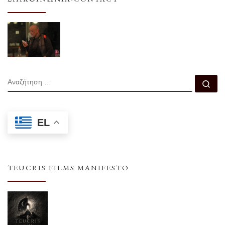
ΑΝΑΖΉΤΗΣΗ
Αν
EL
TEUCRIS FILMS MANIFESTO