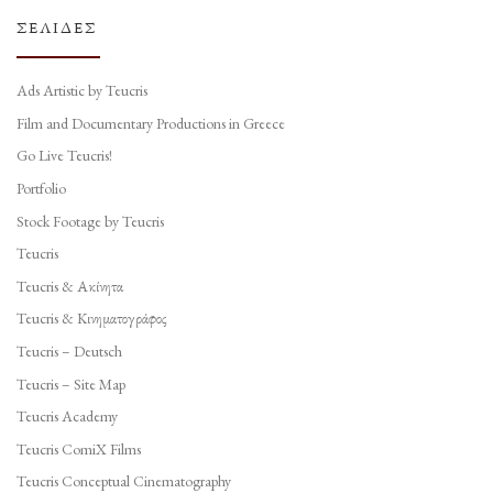
ΣΕΛΊΔΕΣ
Ads Artistic by Teucris
Film and Documentary Productions in Greece
Go Live Teucris!
Portfolio
Stock Footage by Teucris
Teucris
Teucris & Ακίνητα
Teucris & Κινηματογράφος
Teucris – Deutsch
Teucris – Site Map
Teucris Academy
Teucris ComiX Films
Teucris Conceptual Cinematography