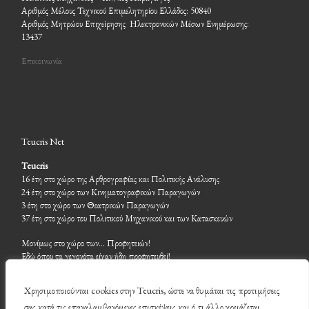
Αριθμός Μέλους Τεχνικού Επιμελητηρίου Ελλάδος: 50840
Αριθμός Μητρώου Επιχείρησης Ηλεκτρονικών Μέσων Ενημέρωσης:
13437
Επικοινωνία
Teucris Net
Teucris
16 έτη στο χώρο της Αρθρογραφίας και Πολιτικής Ανάλυσης
24 έτη στο χώρο των Κινηματογραφικών Παραγωγών
3 έτη στο χώρο των Θεατρικών Παραγωγών
37 έτη στο χώρο του Πολιτικού Μηχανικού και των Κατασκευών
Μονίμως στο χώρο των… Προφητειών!
Εδώ όπου τα γεγονότα είχαν ήδη προφητευθεί!
Χρησιμοποιούνται cookies στην Teucris, ώστε να θυμάται τις προτιμήσεις
σας κατά τις επαναλαμβανόμενες επισκέψεις και ό,τι άλλο χρειάζεται.