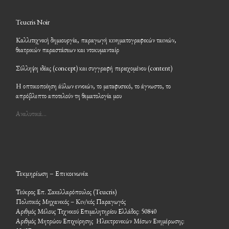
Teucris Noir
Καλλιτεχνική δημιουργία, παραγωγή κινηματογραφικών ταινιών,
θεατρικών παραστάσεων και ντοκυμανταίρ
Σύλληψη ιδέας (concept) και συγγραφή περιεχομένου (content)
Η οπτικοποίηση άϋλων εννοιών, το μεταφυσικό, το άγνωστο, το
απρόβλεπτο αποτελούν τη θεματολογία μου
Αναλυτικά…
Τεκμηρίωση – Επικοινωνία
Τεύκρος Επ. Σακελλαρόπουλος (Teucris)
Πολιτικός Μηχανικός – Κιν/κός Παραγωγός
Αριθμός Μέλους Τεχνικού Επιμελητηρίου Ελλάδος: 50840
Αριθμός Μητρώου Επιχείρησης Ηλεκτρονικών Μέσων Ενημέρωσης: