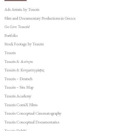
Ads Artistic by Teucris
Film and Documentary Productions in Greece
Go Live Teucris!
Portfolio
Stock Footage by Teucris
Teucris
Teucris & Ακίνητα
Teucris & Κινηματογράφος
Teucris – Deutsch
Teucris – Site Map
Teucris Academy
Teucris ComiX Films
Teucris Conceptual Cinematography
Teucris Conceptual Documentaries
Teucris Delphi