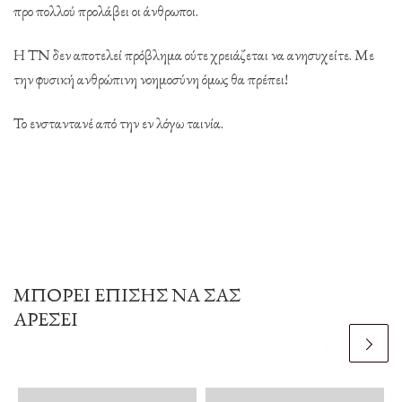
προ πολλού προλάβει οι άνθρωποι.
Η ΤΝ δεν αποτελεί πρόβλημα ούτε χρειάζεται να ανησυχείτε. Με
την φυσική ανθρώπινη νοημοσύνη όμως θα πρέπει!
Το ενσταντανέ από την εν λόγω ταινία.
ΜΠΟΡΕΊ ΕΠΊΣΗΣ ΝΑ ΣΑΣ
ΑΡΈΣΕΙ