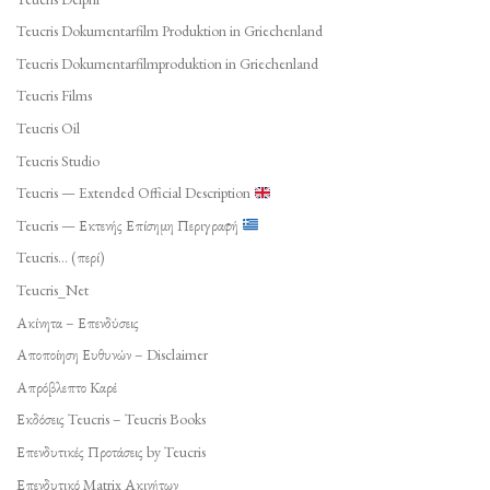
Teucris Dokumentarfilm Produktion in Griechenland
Teucris Dokumentarfilmproduktion in Griechenland
Teucris Films
Teucris Oil
Teucris Studio
Teucris — Extended Official Description
Teucris — Εκτενής Επίσημη Περιγραφή
Teucris… (περί)
Teucris_Net
Ακίνητα – Επενδύσεις
Αποποίηση Ευθυνών – Disclaimer
Απρόβλεπτο Καρέ
Εκδόσεις Teucris – Teucris Books
Επενδυτικές Προτάσεις by Teucris
Επενδυτικό Matrix Ακινήτων