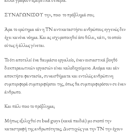
ΣΥΝΑΓΩΝΙΣΟΥ την, ποιο το πρόβλημά σου;
Άρα το ερώτημα εάν η ΤΝ αντικαταστήσει ανθρώπους εγγενώς δεν
έχει κανένα νόημα. Και ας ισχυροποιηθεί όσο θέλει, κάτι, το οποίο
ούτως ή άλλως γίνεται.
Το ότι αποτελεί ένα θαυμάσιο εργαλείο, έναν ουσιαστικά βοηθό
διεκπεραιωτικών εργασιών είναι καλοδεχούμενο. Ακόμα και εάν
αποκτήσει φαντασία, συναισθήματα και εντελώς ανθρώπινη
συμπεριφορά συμπεριφέρσου της, όπως θα συμπεριφερόσουν σε έναν
άνθρωπο.
Και πάλι ποιο το πρόβλημα;
Μήπως εξελιχθεί σε bad guys (κακά παιδιά) με σκοπό την
καταστροφή της ανθρωπότητας; Δυστυχώς για την ΤΝ την έχουν