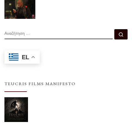
ΑΝΑΖΉΤΗΣΗ
Αν
EL
TEUCRIS FILMS MANIFESTO