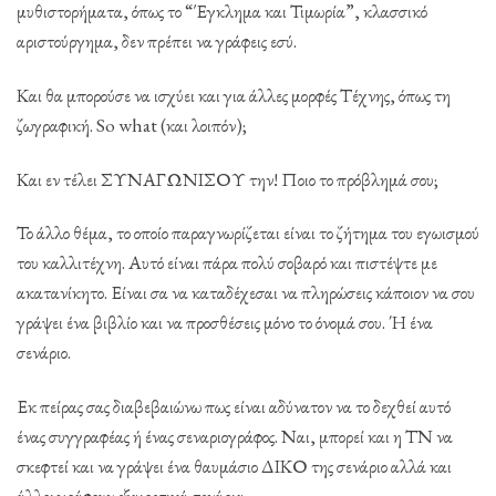
μυθιστορήματα, όπως το “Έγκλημα και Τιμωρία”, κλασσικό
αριστούργημα, δεν πρέπει να γράφεις εσύ.
Και θα μπορούσε να ισχύει και για άλλες μορφές Τέχνης, όπως τη
ζωγραφική. So what (και λοιπόν);
Και εν τέλει ΣΥΝΑΓΩΝΙΣΟΥ την! Ποιο το πρόβλημά σου;
Το άλλο θέμα, το οποίο παραγνωρίζεται είναι το ζήτημα του εγωισμού
του καλλιτέχνη. Αυτό είναι πάρα πολύ σοβαρό και πιστέψτε με
ακατανίκητο. Είναι σα να καταδέχεσαι να πληρώσεις κάποιον να σου
γράψει ένα βιβλίο και να προσθέσεις μόνο το όνομά σου. Ή ένα
σενάριο.
Εκ πείρας σας διαβεβαιώνω πως είναι αδύνατον να το δεχθεί αυτό
ένας συγγραφέας ή ένας σεναριογράφος. Ναι, μπορεί και η ΤΝ να
σκεφτεί και να γράψει ένα θαυμάσιο ΔΙΚΟ της σενάριο αλλά και
άλλοι γράφουν εξαιρετικά σενάρια.