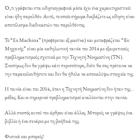
Ό,τι γράφεται στα ειδησεογραφικά μέσα έχει ένα χαρακτηριστικό:
είναι ήδη παρελθόν. Αυτό, το οποίο σήμερα διαβάζετε ως είδηση είναι
αποτέλεσμα διαδικασιών του παρελθόντος.
Το “Ex Machina” (προφέρεται εξ μασίνα) και μεταφράζεται “Εκ
Μηχανής” είναι μία καθηλωτική ταινία του 2014 με εξαιρετικούς
προβληματισμούς σχετικά με την Τεχνητή Νοημοσύνη (ΤΝ).
Σκοπίμως δεν θα γράψω κάτι περισσότερο, διότι θα σας πρότεινα να
την παρακολουθήσετε και δεν θα ήθελα να αποκαλύψω στοιχεία της.
Η ταινία είναι του 2014, όταν η Τεχνητή Νοημοσύνη δεν ήταν της…
μόδας. Και οι σημερινοί προβληματισμοί αναλύονται στην ταινία.
Αλλά σκοπός αυτού του άρθρου είναι άλλος. Μπορείς να γράψεις ένα
βιβλίο ή ένα σενάριο με τη βοήθειά της;
Φυσικά και μπορείς!