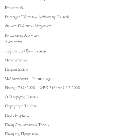
Επικοινωνία
Ευρετήριο Όλων των Άρθρων της Teucris
Θέματα Πολιτικού Μηχανικού
Κατασκευές Ακινήτων
Διατηρητέα
Έργα εν Εξελίξει – Teucris
Μονοκατοικίες
Πέτρινα Σπίτια
Μελλοντολογία – Futurology
Νόμος 4759/2020 – ΦΕΚ 245/Α/9-12-2020
Ο Προφήτης Teucris
Παραγωγές Teucris
Περί Πατρέων…
Πύλη Ανακοινώσεων Τρίτων
Πύλη της Προφητείας