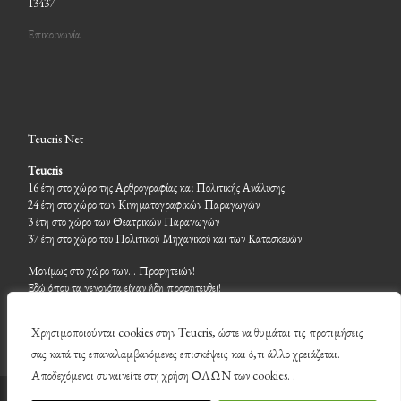
13437
Επικοινωνία
Teucris Net
Teucris
16 έτη στο χώρο της Αρθρογραφίας και Πολιτικής Ανάλυσης
24 έτη στο χώρο των Κινηματογραφικών Παραγωγών
3 έτη στο χώρο των Θεατρικών Παραγωγών
37 έτη στο χώρο του Πολιτικού Μηχανικού και των Κατασκευών
Μονίμως στο χώρο των… Προφητειών!
Εδώ όπου τα γεγονότα είχαν ήδη προφητευθεί!
Χρησιμοποιούνται cookies στην Teucris, ώστε να θυμάται τις προτιμήσεις
σας κατά τις επαναλαμβανόμενες επισκέψεις και ό,τι άλλο χρειάζεται.
Αποδεχόμενοι συναινείτε στη χρήση ΟΛΩΝ των cookies. .