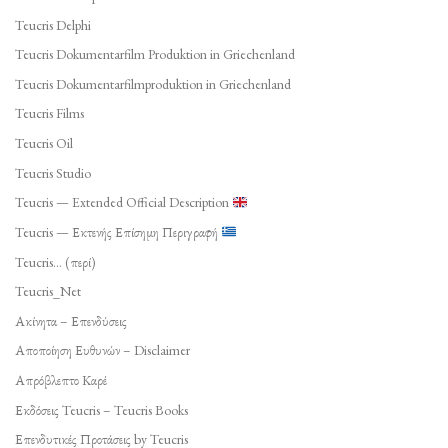
Teucris Delphi
Teucris Dokumentarfilm Produktion in Griechenland
Teucris Dokumentarfilmproduktion in Griechenland
Teucris Films
Teucris Oil
Teucris Studio
Teucris — Extended Official Description
Teucris — Εκτενής Επίσημη Περιγραφή
Teucris… (περί)
Teucris_Net
Ακίνητα – Επενδύσεις
Αποποίηση Ευθυνών – Disclaimer
Απρόβλεπτο Καρέ
Εκδόσεις Teucris – Teucris Books
Επενδυτικές Προτάσεις by Teucris