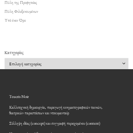
Πύλη της Προφητείας
Πύλη Φιλοξενουμένων
Υπό έναν Όρο
Kατηγορίες
Kατηγορίες
Teucris Noir
Καλλιτεχνική δημιουργία, παραγωγή κινηματογραφικών ταινιών,
θεατρικών παραστάσεων και ντοκυμανταίρ
Σύλληψη ιδέας (concept) και συγγραφή περιεχομένου (content)