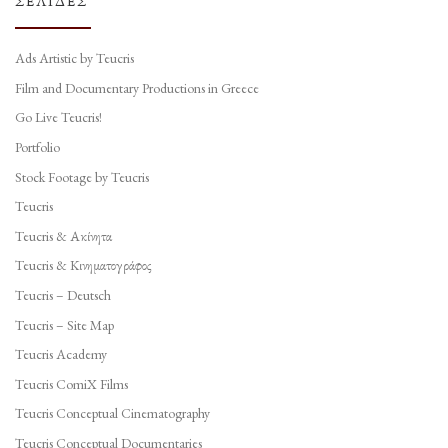
ΣΕΛΊΔΕΣ
Ads Artistic by Teucris
Film and Documentary Productions in Greece
Go Live Teucris!
Portfolio
Stock Footage by Teucris
Teucris
Teucris & Ακίνητα
Teucris & Κινηματογράφος
Teucris – Deutsch
Teucris – Site Map
Teucris Academy
Teucris ComiX Films
Teucris Conceptual Cinematography
Teucris Conceptual Documentaries