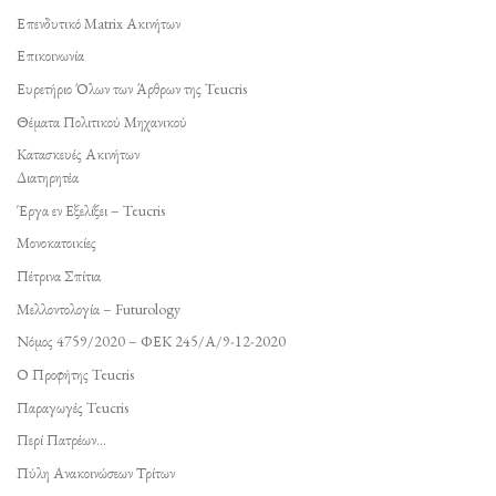
Επενδυτικό Matrix Ακινήτων
Επικοινωνία
Ευρετήριο Όλων των Άρθρων της Teucris
Θέματα Πολιτικού Μηχανικού
Κατασκευές Ακινήτων
Διατηρητέα
Έργα εν Εξελίξει – Teucris
Μονοκατοικίες
Πέτρινα Σπίτια
Μελλοντολογία – Futurology
Νόμος 4759/2020 – ΦΕΚ 245/Α/9-12-2020
Ο Προφήτης Teucris
Παραγωγές Teucris
Περί Πατρέων…
Πύλη Ανακοινώσεων Τρίτων