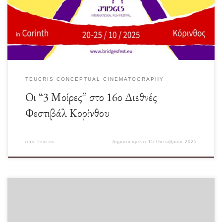
16ο Διεθνές […]
TEUCRIS CONCEPTUAL CINEMATOGRAPHY
Οι “3 Μοίρες” στο 16ο Διεθνές
Φεστιβάλ Κορίνθου
από
Teucris
δημοσιευμένο
15 Οκτωβρίου 2025