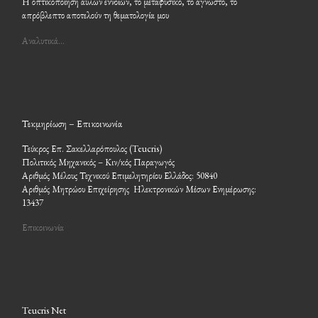
Η οπτικοποίηση άϋλων εννοιών, το μεταφυσικό, το άγνωστο, το
απρόβλεπτο αποτελούν τη θεματολογία μου
Αναλυτικά…
Τεκμηρίωση – Επικοινωνία
Τεύκρος Επ. Σακελλαρόπουλος (Teucris)
Πολιτικός Μηχανικός – Κιν/κός Παραγωγός
Αριθμός Μέλους Τεχνικού Επιμελητηρίου Ελλάδος: 50840
Αριθμός Μητρώου Επιχείρησης Ηλεκτρονικών Μέσων Ενημέρωσης:
13437
Επικοινωνία
Teucris Net