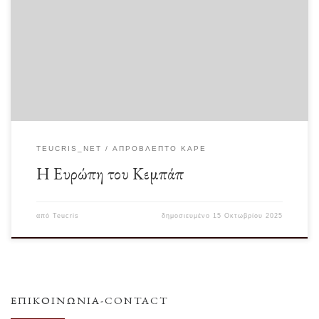
Δεν γνωρίζω, ίσως να οφείλεται στην ηλικία μου, αλλά τη δεκαετία του 70 η
διεθνής θεματολογία […]
TEUCRIS_NET
ΑΠΡΌΒΛΕΠΤΟ ΚΑΡΈ
Η Ευρώπη του Κεμπάπ
από
Teucris
δημοσιευμένο
15 Οκτωβρίου 2025
ΕΠΙΚΟΙΝΩΝΊΑ-CONTACT