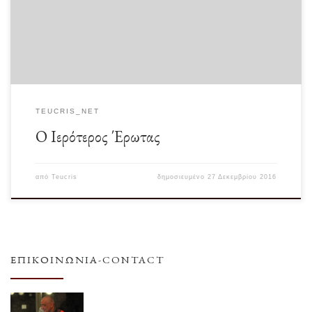
τιμηθούμε. […]
TEUCRIS_NET
Ο Ιερότερος Έρωτας
από
Teucris
δημοσιευμένο
27 Δεκεμβρίου 2016
ΕΠΙΚΟΙΝΩΝΊΑ-CONTACT