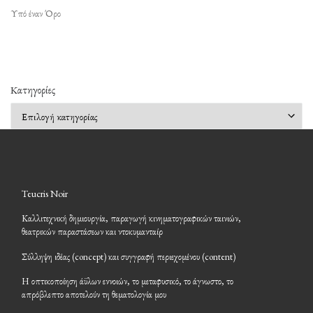
Υπό έναν Όρο
Kατηγορίες
Kατηγορίες
Teucris Noir
Καλλιτεχνική δημιουργία, παραγωγή κινηματογραφικών ταινιών,
θεατρικών παραστάσεων και ντοκυμανταίρ
Σύλληψη ιδέας (concept) και συγγραφή περιεχομένου (content)
Η οπτικοποίηση άϋλων εννοιών, το μεταφυσικό, το άγνωστο, το
απρόβλεπτο αποτελούν τη θεματολογία μου