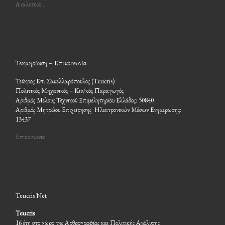
Αναλυτικά…
Τεκμηρίωση – Επικοινωνία
Τεύκρος Επ. Σακελλαρόπουλος (Teucris)
Πολιτικός Μηχανικός – Κιν/κός Παραγωγός
Αριθμός Μέλους Τεχνικού Επιμελητηρίου Ελλάδος: 50840
Αριθμός Μητρώου Επιχείρησης Ηλεκτρονικών Μέσων Ενημέρωσης:
13437
Επικοινωνία
Teucris Net
Teucris
16 έτη στο χώρο της Αρθρογραφίας και Πολιτικής Ανάλυσης