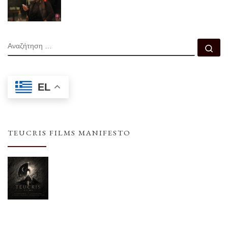
ΑΝΑΖΉΤΗΣΗ
Αν
EL
TEUCRIS FILMS MANIFESTO