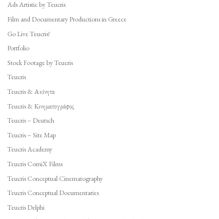
Ads Artistic by Teucris
Film and Documentary Productions in Greece
Go Live Teucris!
Portfolio
Stock Footage by Teucris
Teucris
Teucris & Ακίνητα
Teucris & Κινηματογράφος
Teucris – Deutsch
Teucris – Site Map
Teucris Academy
Teucris ComiX Films
Teucris Conceptual Cinematography
Teucris Conceptual Documentaries
Teucris Delphi