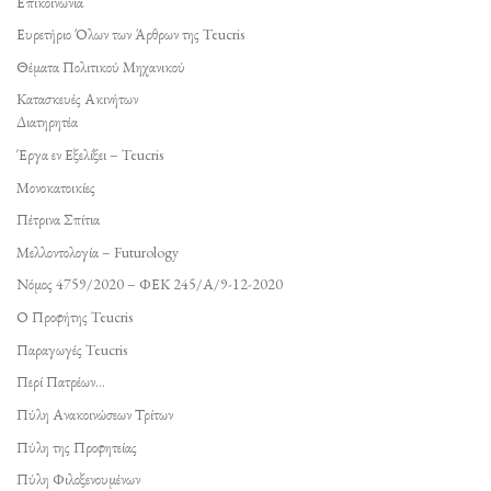
Επικοινωνία
Ευρετήριο Όλων των Άρθρων της Teucris
Θέματα Πολιτικού Μηχανικού
Κατασκευές Ακινήτων
Διατηρητέα
Έργα εν Εξελίξει – Teucris
Μονοκατοικίες
Πέτρινα Σπίτια
Μελλοντολογία – Futurology
Νόμος 4759/2020 – ΦΕΚ 245/Α/9-12-2020
Ο Προφήτης Teucris
Παραγωγές Teucris
Περί Πατρέων…
Πύλη Ανακοινώσεων Τρίτων
Πύλη της Προφητείας
Πύλη Φιλοξενουμένων