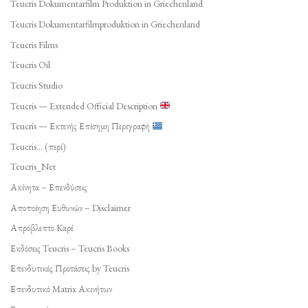
Teucris Dokumentarfilm Produktion in Griechenland
Teucris Dokumentarfilmproduktion in Griechenland
Teucris Films
Teucris Oil
Teucris Studio
Teucris — Extended Official Description
Teucris — Εκτενής Επίσημη Περιγραφή
Teucris… (περί)
Teucris_Net
Ακίνητα – Επενδύσεις
Αποποίηση Ευθυνών – Disclaimer
Απρόβλεπτο Καρέ
Εκδόσεις Teucris – Teucris Books
Επενδυτικές Προτάσεις by Teucris
Επενδυτικό Matrix Ακινήτων