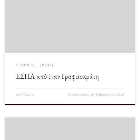
Έχετε αποφασίσει να υποβάλετε αίτηση για επιδότηση από κάποιο πρόγραμμα
ΕΣΠΑ; Προγράμματα ΕΣΠΑ 2016 στα οποία […]
TEUCRIS... (ΠΕΡΊ)
ΕΣΠΑ από έναν Γραφειοκράτη
από
Teucris
δημοσιευμένο
18 Φεβρουαρίου 2016