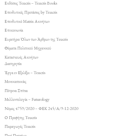
Εκδόσεις Teucris – Teucris Books
Επενδυτικές Προτάσεις by Teucris
Επενδυτικό Matrix Ακινήτων
Επικοινωνία
Ευρετήριο Όλων των Άρθρων της Teucris
Θέματα Πολιτικού Μηχανικού
Κατασκευές Ακινήτων
Διατηρητέα
Έργα εν Εξελίξει – Teucris
Μονοκατοικίες
Πέτρινα Σπίτια
Μελλοντολογία – Futurology
Νόμος 4759/2020 – ΦΕΚ 245/Α/9-12-2020
Ο Προφήτης Teucris
Παραγωγές Teucris
Περί Πατρέων…