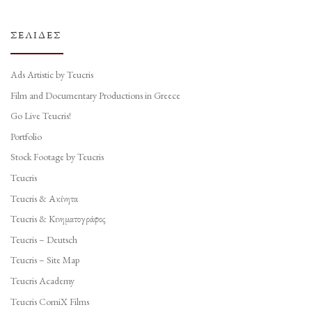
ΣΕΛΊΔΕΣ
Ads Artistic by Teucris
Film and Documentary Productions in Greece
Go Live Teucris!
Portfolio
Stock Footage by Teucris
Teucris
Teucris & Ακίνητα
Teucris & Κινηματογράφος
Teucris – Deutsch
Teucris – Site Map
Teucris Academy
Teucris ComiX Films