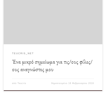
Σίγουρα όλοι μας στενοχωριόμαστε για πάρα πολλά, τα οποία συμβαίνουν στη
χώρα μας. Υπάρχει έντονη παραπληροφόρηση […]
TEUCRIS_NET
Ένα μικρό σημείωμα για τις/ους φίλες/
ους αναγνώστες μου
από
Teucris
δημοσιευμένο
18 Φεβρουαρίου 2016