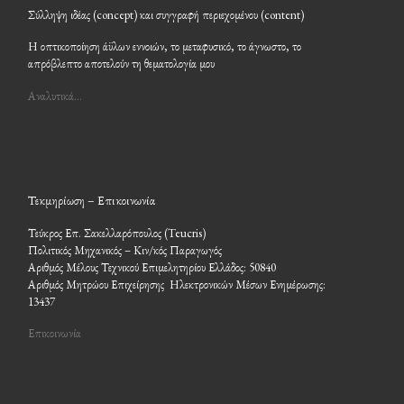
Σύλληψη ιδέας (concept) και συγγραφή περιεχομένου (content)
Η οπτικοποίηση άϋλων εννοιών, το μεταφυσικό, το άγνωστο, το
απρόβλεπτο αποτελούν τη θεματολογία μου
Αναλυτικά…
Τεκμηρίωση – Επικοινωνία
Τεύκρος Επ. Σακελλαρόπουλος (Teucris)
Πολιτικός Μηχανικός – Κιν/κός Παραγωγός
Αριθμός Μέλους Τεχνικού Επιμελητηρίου Ελλάδος: 50840
Αριθμός Μητρώου Επιχείρησης Ηλεκτρονικών Μέσων Ενημέρωσης:
13437
Επικοινωνία