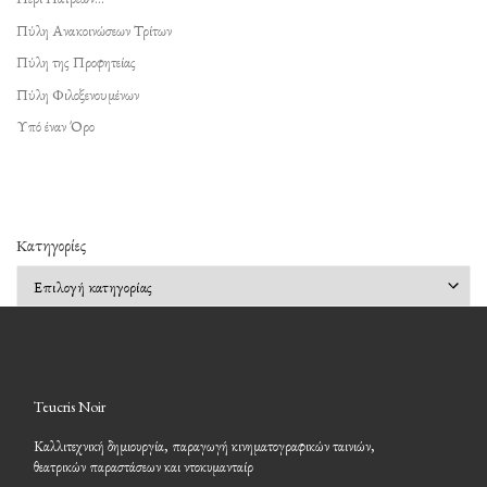
Πύλη Ανακοινώσεων Τρίτων
Πύλη της Προφητείας
Πύλη Φιλοξενουμένων
Υπό έναν Όρο
Kατηγορίες
Kατηγορίες
Teucris Noir
Καλλιτεχνική δημιουργία, παραγωγή κινηματογραφικών ταινιών,
θεατρικών παραστάσεων και ντοκυμανταίρ