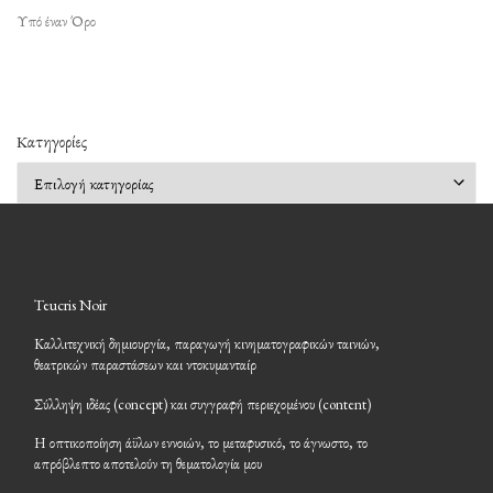
Υπό έναν Όρο
Kατηγορίες
Kατηγορίες
Teucris Noir
Καλλιτεχνική δημιουργία, παραγωγή κινηματογραφικών ταινιών,
θεατρικών παραστάσεων και ντοκυμανταίρ
Σύλληψη ιδέας (concept) και συγγραφή περιεχομένου (content)
Η οπτικοποίηση άϋλων εννοιών, το μεταφυσικό, το άγνωστο, το
απρόβλεπτο αποτελούν τη θεματολογία μου