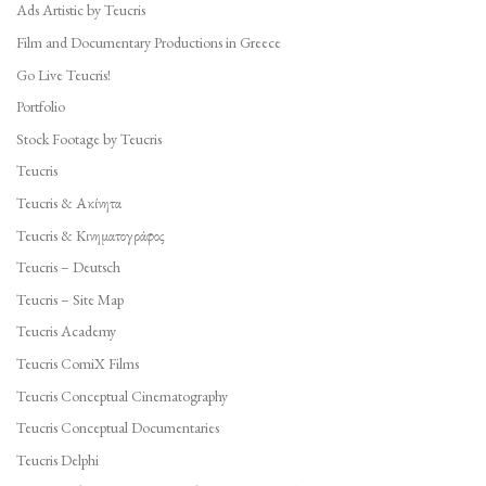
Ads Artistic by Teucris
Film and Documentary Productions in Greece
Go Live Teucris!
Portfolio
Stock Footage by Teucris
Teucris
Teucris & Ακίνητα
Teucris & Κινηματογράφος
Teucris – Deutsch
Teucris – Site Map
Teucris Academy
Teucris ComiX Films
Teucris Conceptual Cinematography
Teucris Conceptual Documentaries
Teucris Delphi