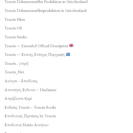
Teucris Dokumentarfilm Produktion in Griechenland
Teucris Dokumentarfilmproduktion in Griechenland
Teucris Films
Teucris Oil
Teucris Studio
Teucris — Extended Official Description
Teucris — Εκτενής Επίσημη Περιγραφή
Teucris… (περί)
Teucris_Net
Ακίνητα – Επενδύσεις
Αποποίηση Ευθυνών – Disclaimer
Απρόβλεπτο Καρέ
Εκδόσεις Teucris – Teucris Books
Επενδυτικές Προτάσεις by Teucris
Επενδυτικό Matrix Ακινήτων