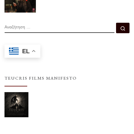
ΑΝΑΖΉΤΗΣΗ
Αν
EL
TEUCRIS FILMS MANIFESTO