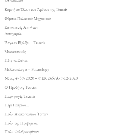
Επικοινωνία
Ευρετήριο Όλων των Άρθρων της Teucris
Θέματα Πολιτικού Μηχανικού
Κατασκευές Ακινήτων
Διατηρητέα
Έργα εν Εξελίξει – Teucris
Μονοκατοικίες
Πέτρινα Σπίτια
Μελλοντολογία – Futurology
Νόμος 4759/2020 – ΦΕΚ 245/Α/9-12-2020
Ο Προφήτης Teucris
Παραγωγές Teucris
Περί Πατρέων…
Πύλη Ανακοινώσεων Τρίτων
Πύλη της Προφητείας
Πύλη Φιλοξενουμένων