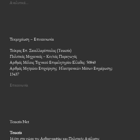
Αναλυτικά…
Τεκμηρίωση – Επικοινωνία
Τεύκρος Επ. Σακελλαρόπουλος (Teucris)
Πολιτικός Μηχανικός – Κιν/κός Παραγωγός
Αριθμός Μέλους Τεχνικού Επιμελητηρίου Ελλάδος: 50840
Αριθμός Μητρώου Επιχείρησης Ηλεκτρονικών Μέσων Ενημέρωσης:
13437
Επικοινωνία
Teucris Net
Teucris
16 έτη στο χώρο της Αρθρογραφίας και Πολιτικής Ανάλυσης