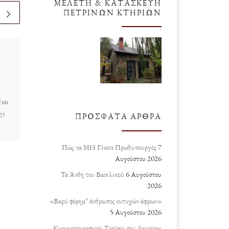
ΜΕΛΈΤΗ & ΚΑΤΑΣΚΕΥΉ
ΠΈΤΡΙΝΩΝ ΚΤΗΡΊΩΝ
δημοσιευμένο
17 Ιουνίου
2020
Patterns (Μοτίβα)
ναι
Υπάρχει μία εντελώς άγνωστη
ην
ασπρόμαυρη κινηματογραφική
ΠΡΌΣΦΑΤΑ ΆΡΘΡΑ
ταινία του 1956 με τον τίτλο
ο
“Patterns” (Μοτίβα). Είναι
Πώς να ΜΗ Γίνετε Πρωθυπουργός
7
 θα
αριστουργηματική και μπορεί να
Αυγούστου 2026
την παρακολουθήσει κάποιος […]
Τα Άνθη του Βασιλικού
6 Αυγούστου
2026
«Βαρύ φόρημ’ άνθρωπος ευτυχών άφρων»
5 Αυγούστου 2026
Κινηματογραφικές Σκέψεις της Δευτέρας