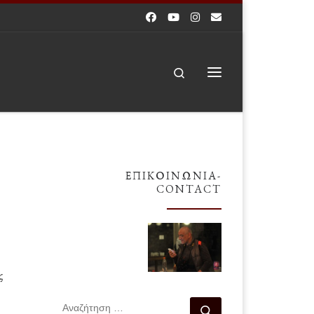
Search
Μενού
ΕΠΙΚΟΙΝΩΝΊΑ-
CONTACT
ς
ΑΝΑΖΉΤΗΣΗ
Αναζήτηση …