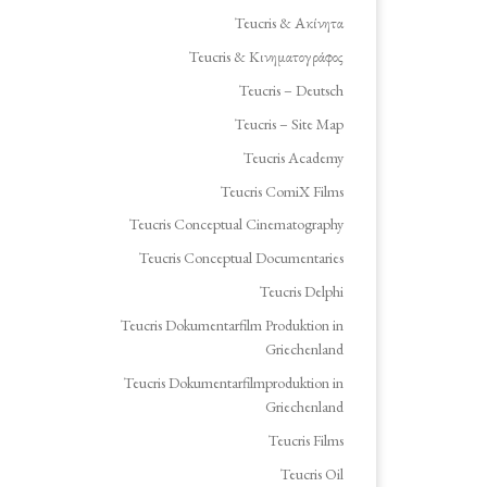
Teucris & Ακίνητα
Teucris & Κινηματογράφος
Teucris – Deutsch
Teucris – Site Map
Teucris Academy
Teucris ComiX Films
Teucris Conceptual Cinematography
Teucris Conceptual Documentaries
Teucris Delphi
Teucris Dokumentarfilm Produktion in
Griechenland
Teucris Dokumentarfilmproduktion in
Griechenland
Teucris Films
Teucris Oil