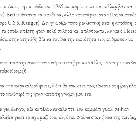
στο Λάος, την περίοδο του 1965 καταρρίπτεται και συλλαμβάνεται 
γκ). Εκεί υφίσταται τα πάνδεινα, αλλά καταφέρνει στο τέλος να αποδ
όρο U.S.S. Ranger). Δεν γνωρίζω πόσο ρεαλιστική είναι η απόδοση, 
, τα οποία υπέστη ήταν πολύ σκληρά και απάνθρωπα, αν και ο Herz
ιάσει στην κτηνώδη βία να τονίσει την ικανότητα ενός ανθρώπου να
.
ιλότος μετά την αποστράτευσή του επέζησε από άλλες… τέσσερεις πτώσ
αξιδεύουμε)!
να την παρακολουθήσετε, διότι θα νοιώσετε πως είσαστε στη ζούγκλα
 το καλύτερό της ήταν κατά τη γνώμη μου ένα.
ι για έλεγχο, μία κοπέλα ανακαλύπτει ένα κομμάτι γυαλί σε έναν
βει γιατί το είχε μαζί του, έως ότου φτάνει στον ήρωα της ταινίας,