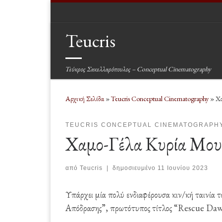
Μετάβαση στο περιεχόμενο
Teucris
Τεύκρος Σακελλαρόπουλος – Conceptual Cinematography
Αρχική Σελίδα
»
Teucris Conceptual Cinematography
»
Χα
TEUCRIS CONCEPTUAL CINEMATOGRAPH
Χαμο-Γέλα Κυρία Μου
από
Teucris
|
δημοσιευμένο
11 Ιουνίου 2023
Υπάρχει μία πολύ ενδιαφέρουσα κιν/κή ταινία 
Απόδρασης”, πρωτότυπος τίτλος “Rescue Dawn”,