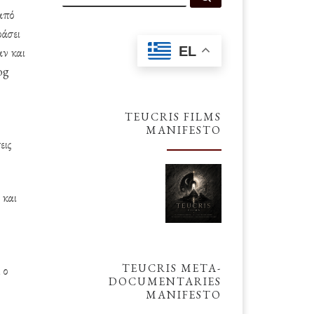
από
ράσει
EL
αν και
og
TEUCRIS FILMS
MANIFESTO
εις
 και
TEUCRIS META-
 ο
DOCUMENTARIES
MANIFESTO