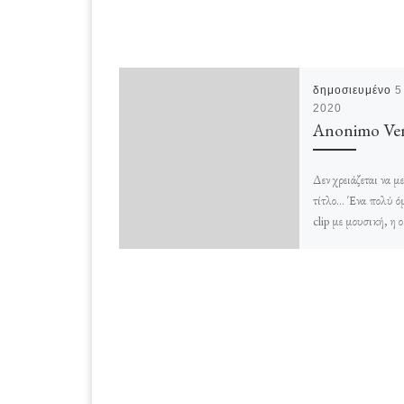
δημοσιευμένο
5
2020
Anonimo Ven
Δεν χρειάζεται να μ
τίτλο… Ένα πολύ ό
clip με μουσική, η 
περίπου στα σύννεφ
κινηματογραφικές τ
[…]