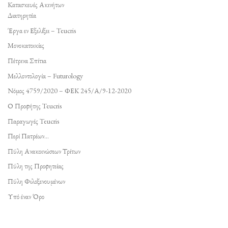
Κατασκευές Ακινήτων
Διατηρητέα
Έργα εν Εξελίξει – Teucris
Μονοκατοικίες
Πέτρινα Σπίτια
Μελλοντολογία – Futurology
Νόμος 4759/2020 – ΦΕΚ 245/Α/9-12-2020
Ο Προφήτης Teucris
Παραγωγές Teucris
Περί Πατρέων…
Πύλη Ανακοινώσεων Τρίτων
Πύλη της Προφητείας
Πύλη Φιλοξενουμένων
Υπό έναν Όρο