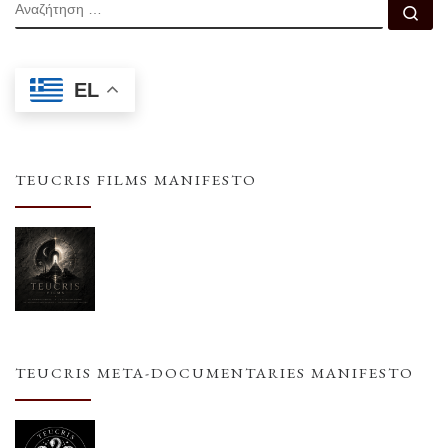
ΑΝΑΖΉΤΗΣΗ
Αν
EL
TEUCRIS FILMS MANIFESTO
TEUCRIS META-DOCUMENTARIES MANIFESTO