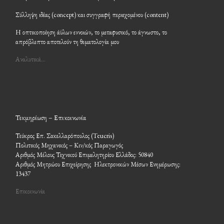
Σύλληψη ιδέας (concept) και συγγραφή περιεχομένου (content)
Η οπτικοποίηση άϋλων εννοιών, το μεταφυσικό, το άγνωστο, το
απρόβλεπτο αποτελούν τη θεματολογία μου
Αναλυτικά…
Τεκμηρίωση – Επικοινωνία
Τεύκρος Επ. Σακελλαρόπουλος (Teucris)
Πολιτικός Μηχανικός – Κιν/κός Παραγωγός
Αριθμός Μέλους Τεχνικού Επιμελητηρίου Ελλάδος: 50840
Αριθμός Μητρώου Επιχείρησης Ηλεκτρονικών Μέσων Ενημέρωσης:
13437
Επικοινωνία