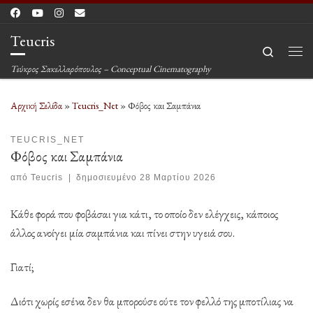
Μετάβαση στο περιεχόμενο
Teucris
Search
Μεν
Τεύκρος Σακελλαρόπουλος – Conceptual Cinematography
Αρχική Σελίδα
»
Teucris_Net
»
Φόβος και Σαμπάνια
TEUCRIS_NET
Φόβος και Σαμπάνια
από
Teucris
|
δημοσιευμένο
28 Μαρτίου 2026
Κάθε φορά που φοβάσαι για κάτι, το οποίο δεν ελέγχεις, κάποιος
άλλος ανοίγει μία σαμπάνια και πίνει στην υγειά σου.
Γιατί;
Διότι χωρίς εσένα δεν θα μπορούσε ούτε τον φελλό της μποτίλιας να