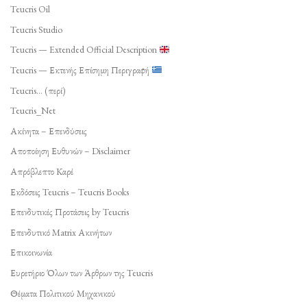
Teucris Oil
Teucris Studio
Teucris — Extended Official Description
Teucris — Εκτενής Επίσημη Περιγραφή
Teucris… (περί)
Teucris_Net
Ακίνητα – Επενδύσεις
Αποποίηση Ευθυνών – Disclaimer
Απρόβλεπτο Καρέ
Εκδόσεις Teucris – Teucris Books
Επενδυτικές Προτάσεις by Teucris
Επενδυτικό Matrix Ακινήτων
Επικοινωνία
Ευρετήριο Όλων των Άρθρων της Teucris
Θέματα Πολιτικού Μηχανικού