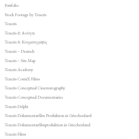
Portfolio
Stock Footage by Teucris
Teucris
Teucris & Ακίνητα
Teucris & Κινηματογράφος
Teucris – Deutsch
Teucris – Site Map
Teucris Academy
Teucris ComiX Films
Teucris Conceptual Cinematography
Teucris Conceptual Documentaries
Teucris Delphi
Teucris Dokumentarfilm Produktion in Griechenland
Teucris Dokumentarfilmproduktion in Griechenland
Teucris Films