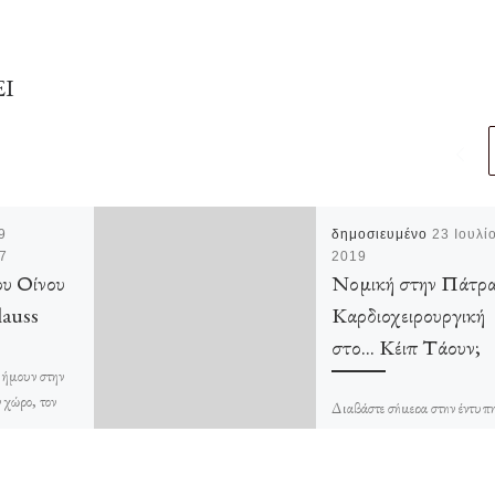
ΕΙ
9
δημοσιευμένο
23 Ιουλί
7
2019
υ Οίνου
Νομική στην Πάτρα
lauss
Καρδιοχειρουργική
στο… Κέιπ Τάουν;
 ήμουν στην
 χώρο, τον
Διαβάστε σήμερα στην έντυπ
 μου χώρο.
έκδοση της εφημερίδας των
 μα πάντα όταν
Πατρών
“ΠΕΛΟΠΟΝΝΗΣΟΣ” τη