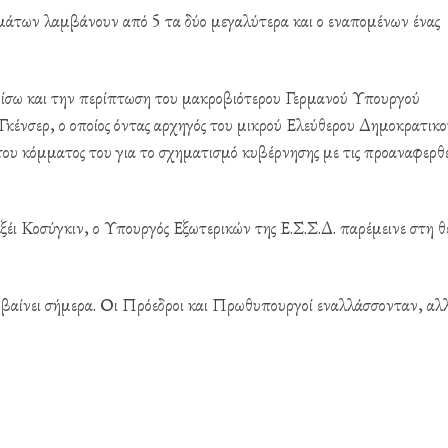
άτων λαμβάνουν από 5 τα δύο μεγαλύτερα και ο εναπομένων ένας
θυμίσω και την περίπτωση του μακροβιότερου Γερμανού Υπουργού
Γκένσερ, ο οποίος όντας αρχηγός του μικρού Ελεύθερου Δημοκρατικο
υ κόμματος του για το σχηματισμό κυβέρνησης με τις προαναφερθε
λεξέι Κοσύγκιν, ο Υπουργός Εξωτερικών της Ε.Σ.Σ.Δ. παρέμεινε στη θ
μβαίνει σήμερα. Οι Πρόεδροι και Πρωθυπουργοί εναλλάσσονταν, αλλ