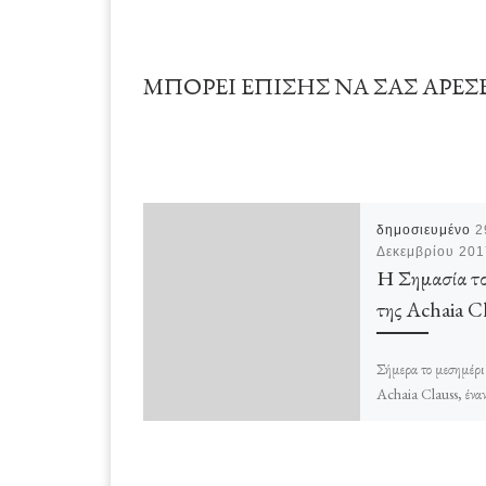
ΜΠΟΡΕΊ ΕΠΊΣΗΣ ΝΑ ΣΑΣ ΑΡΈΣ
δημοσιευμένο
2
Δεκεμβρίου 201
Η Σημασία το
της Achaia C
Σήμερα το μεσημέρι
Achaia Clauss, έναν
οποίο θεωρώ φυσικό
Γιατί; Διότι πάντα,
τον […]