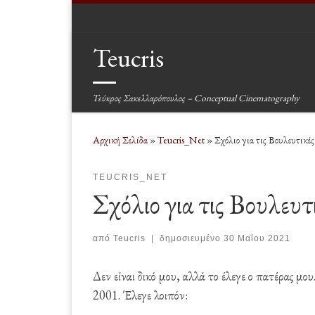
Μετάβαση στο περιεχόμενο
Teucris
Τεύκρος Σακελλαρόπουλος – Conceptual Cinematography
Αρχική Σελίδα
»
Teucris_Net
»
Σχόλιο για τις Βουλευτικέ
TEUCRIS_NET
Σχόλιο για τις Βουλευ
από
Teucris
|
δημοσιευμένο
30 Μαΐου 2021
Δεν είναι δικό μου, αλλά το έλεγε ο πατέρας μο
2001. Έλεγε λοιπόν: