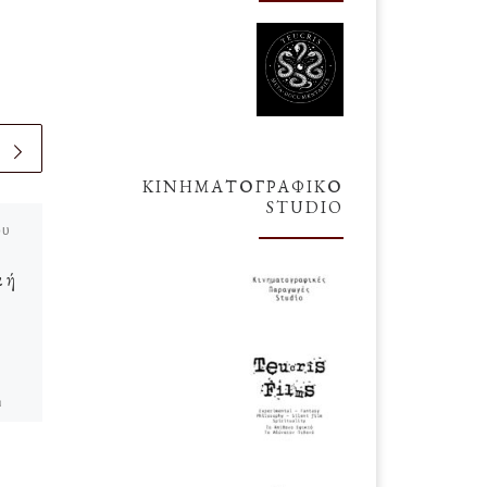
ΚΙΝΗΜΑΤΟΓΡΑΦΙΚΌ
STUDIO
ου
δημοσιευμένο
6 Αυγούστου
2025
 ή
Φάρα Φώσετ
Σήμερα ήθελα να ανεβάσω κάτι
όμορφο αλλά συνάμα και τραγικό.
Και στο νου μου ήρθε μία
η
αγαπημένη ηθοποιός, η Φάρα
Φώσετ. Ένα […]
ν