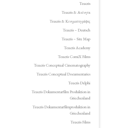
Teucris
Teucris & Ακίνητα
Teucris & Κινηματογράφος
Teucris – Deutsch
Teucris – Site Map
Teucris Academy
Teucris ComiX Films
Teucris Conceptual Cinematography
Teucris Conceptual Documentaries
Teucris Delphi
Teucris Dokumentarfilm Produktion in
Griechenland
Teucris Dokumentarfilmproduktion in
Griechenland
Teucris Films