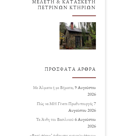
ΜΕΛΈΤΗ & ΚΑΤΑΣΚΕΥΉ
ΠΈΤΡΙΝΩΝ ΚΤΗΡΊΩΝ
ΠΡΌΣΦΑΤΑ ΆΡΘΡΑ
Με Άλματα ή με Βήματα;
9 Αυγούστου
2026
Πώς να ΜΗ Γίνετε Πρωθυπουργός
7
Αυγούστου 2026
Τα Άνθη του Βασιλικού
6 Αυγούστου
2026
«Βαρύ φόρημ’ άνθρωπος ευτυχών άφρων»