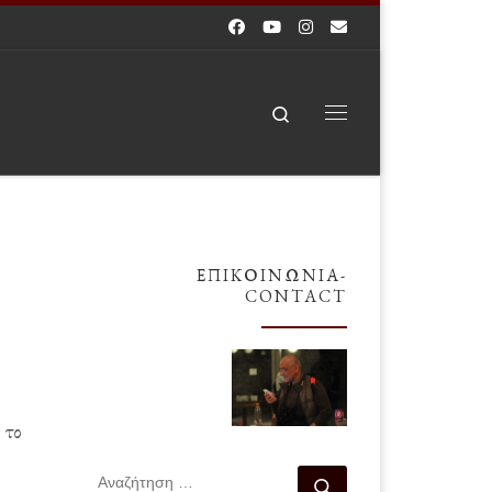
Search
Μενού
ΕΠΙΚΟΙΝΩΝΊΑ-
CONTACT
 το
ΑΝΑΖΉΤΗΣΗ
Αναζήτηση …