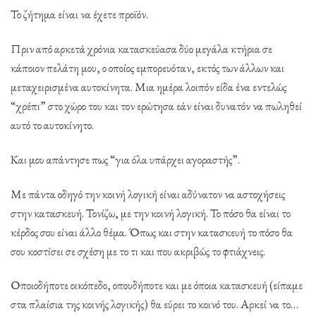
Το ζήτημα είναι να έχετε προϊόν.
Πριν από αρκετά χρόνια κατασκεύασα δύο μεγάλα κτήρια σε
κάποιον πελάτη μου, ο οποίος εμπορευόταν, εκτός των άλλων και
μεταχειρισμένα αυτοκίνητα. Μια ημέρα λοιπόν είδα ένα εντελώς
“χρέπι” στο χώρο του και τον ερώτησα εάν είναι δυνατόν να πωληθεί
αυτό το αυτοκίνητο.
Και μου απάντησε πως “για όλα υπάρχει αγοραστής”.
Με πάντα οδηγό την κοινή λογική είναι αδύνατον να αστοχήσεις
στην κατασκευή. Τονίζω, με την κοινή λογική. Το πόσο θα είναι το
κέρδος σου είναι άλλο θέμα. Όπως και στην κατασκευή το πόσο θα
σου κοστίσει σε σχέση με το τι και που ακριβώς το φτιάχνεις.
Οποιοδήποτε οικόπεδο, οπουδήποτε και με όποια κατασκευή (είπαμε
στα πλαίσια της κοινής λογικής) θα εύρει το κοινό του. Αρκεί να το…