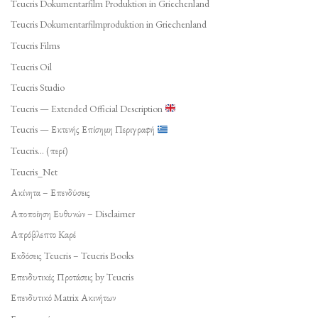
Teucris Dokumentarfilm Produktion in Griechenland
Teucris Dokumentarfilmproduktion in Griechenland
Teucris Films
Teucris Oil
Teucris Studio
Teucris — Extended Official Description
Teucris — Εκτενής Επίσημη Περιγραφή
Teucris… (περί)
Teucris_Net
Ακίνητα – Επενδύσεις
Αποποίηση Ευθυνών – Disclaimer
Απρόβλεπτο Καρέ
Εκδόσεις Teucris – Teucris Books
Επενδυτικές Προτάσεις by Teucris
Επενδυτικό Matrix Ακινήτων