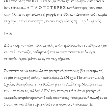
Οι επενδύσεις στο Real Estate (να το παίξω και ολίγον American
boy) είναι οι… Α Π Λ Ο Υ Σ Τ Ε Ρ Ε Σ (απλούστερες, το γράφω
και πάλι να το εμπεδώσετε) μορφές επενδύσεων. Δεν απαιτούν καμία
επιχειρηματική ικανότητα, πέραν της γνώσης της… αριθμητικής.
Γιατί;
Διότι η ζήτηση είναι τόσο μεγάλη ανά περιόδους, ώστε οτιδήποτε (ναι
και πάλι το τονίζω, οτιδήποτε) και να κατασκευάσετε θα έχει
επιτυχία. Αρκεί μόνον να έχετε τα χρήματα.
Σκεφτείτε να κατασκευάσετε φοιτητικές κατοικίες (διαμερίσματα)
σε μία επαρχιακή πόλη, η οποία όμως ΔΕΝ έχει Πανεπιστημιακές
Σχολές. Μπερδέψατε την Κοζάνη με την Λωζάννη. Νομίζετε πως
την… πατήσατε; Λάθος! ΔΕΝ την πατήσατε! Διότι οι φοιτητικές
κατοικίες ονομάστηκαν από εσάς φοιτητικές. Αφαιρέστε ή αλλάξτε το
όνομα και voilà θα εμφανισθούν οι αγοραστές ή ενοικιαστές.