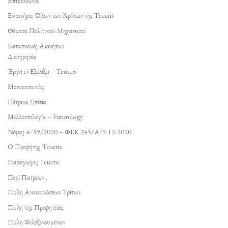
Επικοινωνία
Ευρετήριο Όλων των Άρθρων της Teucris
Θέματα Πολιτικού Μηχανικού
Κατασκευές Ακινήτων
Διατηρητέα
Έργα εν Εξελίξει – Teucris
Μονοκατοικίες
Πέτρινα Σπίτια
Μελλοντολογία – Futurology
Νόμος 4759/2020 – ΦΕΚ 245/Α/9-12-2020
Ο Προφήτης Teucris
Παραγωγές Teucris
Περί Πατρέων…
Πύλη Ανακοινώσεων Τρίτων
Πύλη της Προφητείας
Πύλη Φιλοξενουμένων