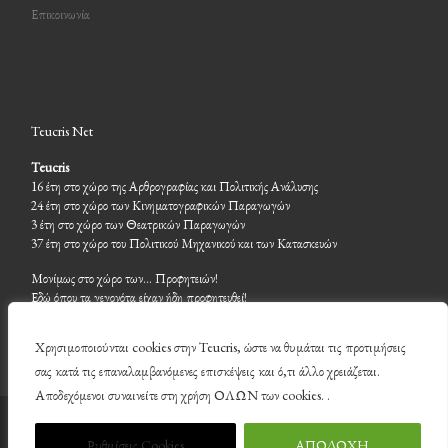
Επικοινωνία
Teucris Net
Teucris
16 έτη στο χώρο της Αρθρογραφίας και Πολιτικής Ανάλυσης
24 έτη στο χώρο των Κινηματογραφικών Παραγωγών
3 έτη στο χώρο των Θεατρικών Παραγωγών
37 έτη στο χώρο του Πολιτικού Μηχανικού και των Κατασκευών
Μονίμως στο χώρο των… Προφητειών!
Εδώ όπου τα γεγονότα είχαν ήδη προφητευθεί!
Χρησιμοποιούνται cookies στην Teucris, ώστε να θυμάται τις προτιμήσεις
σας κατά τις επαναλαμβανόμενες επισκέψεις και ό,τι άλλο χρειάζεται.
Αποδεχόμενοι συναινείτε στη χρήση ΟΛΩΝ των cookies. .
© 2026
Teucris
– Με επιφύλαξη παντός δικαιώματος
Ρυθμίσεις Cookies
ΑΠΟΔΟΧΗ