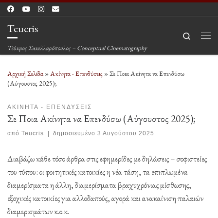
Μετάβαση στο περιεχόμενο
Teucris
Search
Μεν
Τεύκρος Σακελλαρόπουλος – Conceptual Cinematography
Αρχική Σελίδα
»
Ακίνητα - Επενδύσεις
»
Σε Ποια Ακίνητα να Επενδύσω
(Αύγουστος 2025);
ΑΚΊΝΗΤΑ - ΕΠΕΝΔΎΣΕΙΣ
Σε Ποια Ακίνητα να Επενδύσω (Αύγουστος 2025);
από
Teucris
|
δημοσιευμένο
3 Αυγούστου 2025
Διαβάζω κάθε τόσο άρθρα στις εφημερίδες με δηλώσεις – σοφιστείες
του τύπου: οι φοιτητικές κατοικίες η νέα τάση, τα επιπλωμένα
διαμερίσματα η άλλη, διαμερίσματα βραχυχρόνιας μίσθωσης,
εξοχικές κατοικίες για αλλοδαπούς, αγορά και ανακαίνιση παλαιών
διαμερισμάτων κ.ο.κ.