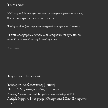
Teucris Noir
Καλλιτεχνική δημιουργία, παραγωγή κινηματογραφικών ταινιών,
θεατρικών παραστάσεων και ντοκυμανταίρ
Σύλληψη ιδέας (concept) και συγγραφή περιεχομένου (content)
Η οπτικοποίηση άϋλων εννοιών, το μεταφυσικό, το άγνωστο, το
απρόβλεπτο αποτελούν τη θεματολογία μου
Αναλυτικά…
Τεκμηρίωση – Επικοινωνία
Τεύκρος Επ. Σακελλαρόπουλος (Teucris)
Πολιτικός Μηχανικός – Κιν/κός Παραγωγός
Αριθμός Μέλους Τεχνικού Επιμελητηρίου Ελλάδος: 50840
Αριθμός Μητρώου Επιχείρησης Ηλεκτρονικών Μέσων Ενημέρωσης:
13437