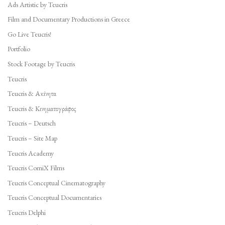
Ads Artistic by Teucris
Film and Documentary Productions in Greece
Go Live Teucris!
Portfolio
Stock Footage by Teucris
Teucris
Teucris & Ακίνητα
Teucris & Κινηματογράφος
Teucris – Deutsch
Teucris – Site Map
Teucris Academy
Teucris ComiX Films
Teucris Conceptual Cinematography
Teucris Conceptual Documentaries
Teucris Delphi