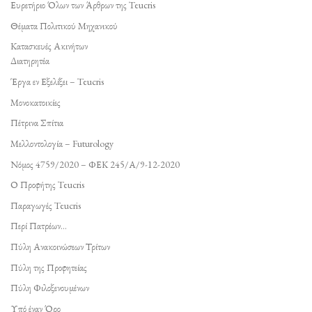
Ευρετήριο Όλων των Άρθρων της Teucris
Θέματα Πολιτικού Μηχανικού
Κατασκευές Ακινήτων
Διατηρητέα
Έργα εν Εξελίξει – Teucris
Μονοκατοικίες
Πέτρινα Σπίτια
Μελλοντολογία – Futurology
Νόμος 4759/2020 – ΦΕΚ 245/Α/9-12-2020
Ο Προφήτης Teucris
Παραγωγές Teucris
Περί Πατρέων…
Πύλη Ανακοινώσεων Τρίτων
Πύλη της Προφητείας
Πύλη Φιλοξενουμένων
Υπό έναν Όρο