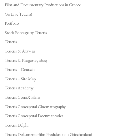
Film and Documentary Productions in Greece
Go Live Teucris!
Portfolio
Stock Footage by Teucris
Teucris
Teucris & Ακίνητα
Teucris & Κινηματογράφος
Teucris – Deutsch
Teucris – Site Map
Teucris Academy
Teucris ComiX Films
Teucris Conceptual Cinematography
Teucris Conceptual Documentaries
Teucris Delphi
Teucris Dokumentarfilm Produktion in Griechenland