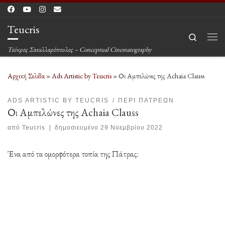
Μετάβαση στο περιεχόμενο
Teucris
Search
Μεν
Τεύκρος Σακελλαρόπουλος – Conceptual Cinematography
Αρχική Σελίδα
»
Ads Artistic by Teucris
»
Οι Αμπελώνες της Achaia Clauss
ADS ARTISTIC BY TEUCRIS
ΠΕΡΊ ΠΑΤΡΈΩΝ
Οι Αμπελώνες της Achaia Clauss
από
Teucris
|
δημοσιευμένο
29 Νοεμβρίου 2022
Ένα από τα ομορφότερα τοπία της Πάτρας: