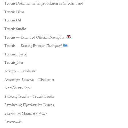
Teucris Dokumentarfilmproduktion in Griechenland
Teucris Films
Teucris Oil
Teucris Studio
Teucris — Extended Official Description
Teucris — Εκτενής Επίσημη Περιγραφή
Teucris… (περί)
Teucris_Net
Ακίνητα – Επενδύσεις
Αποποίηση Ευθυνών – Disclaimer
Απρόβλεπτο Καρέ
Εκδόσεις Teucris – Teucris Books
Επενδυτικές Προτάσεις by Teucris
Επενδυτικό Matrix Ακινήτων
Επικοινωνία