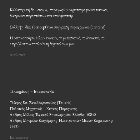
Καλλιτεχνική δημιουργία, παραγωγή κινηματογραφικών ταινιών,
θεατρικών παραστάσεων και ντοκυμανταίρ
Σύλληψη ιδέας (concept) και συγγραφή περιεχομένου (content)
Η οπτικοποίηση άϋλων εννοιών, το μεταφυσικό, το άγνωστο, το
απρόβλεπτο αποτελούν τη θεματολογία μου
Αναλυτικά…
Τεκμηρίωση – Επικοινωνία
Τεύκρος Επ. Σακελλαρόπουλος (Teucris)
Πολιτικός Μηχανικός – Κιν/κός Παραγωγός
Αριθμός Μέλους Τεχνικού Επιμελητηρίου Ελλάδος: 50840
Αριθμός Μητρώου Επιχείρησης Ηλεκτρονικών Μέσων Ενημέρωσης:
13437
Επικοινωνία