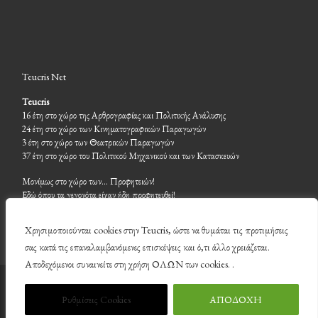
Teucris Net
Teucris
16 έτη στο χώρο της Αρθρογραφίας και Πολιτικής Ανάλυσης
24 έτη στο χώρο των Κινηματογραφικών Παραγωγών
3 έτη στο χώρο των Θεατρικών Παραγωγών
37 έτη στο χώρο του Πολιτικού Μηχανικού και των Κατασκευών
Μονίμως στο χώρο των… Προφητειών!
Εδώ όπου τα γεγονότα είχαν ήδη προφητευθεί!
Χρησιμοποιούνται cookies στην Teucris, ώστε να θυμάται τις προτιμήσεις
σας κατά τις επαναλαμβανόμενες επισκέψεις και ό,τι άλλο χρειάζεται.
Αποδεχόμενοι συναινείτε στη χρήση ΟΛΩΝ των cookies. .
© 2026
Teucris
– Με επιφύλαξη παντός δικαιώματος
Ρυθμίσεις Cookies
ΑΠΟΔΟΧΗ
Υλοποιήθηκε από
WP
– Σχεδιασμένο με το
Customizr theme