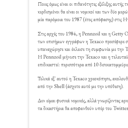
Ποιες όμως είναι οι πιθανότητες εξέλιξης αυτής
κερδισμένοι θα είναι οι νομικοί και των δύο μερώ
μία παρόμοια του 1987 (έτος απόφασης) στις Η
Στις αρχές του 1984, η Pennzoil και η Getty 
των επισήμων εγγράφων η Texaco προσέφερε στ
υπαναχώρησε και έκλεισε τη συμφωνία με την Te
Η Pennzoil μήνυσε την Texaco και η τελευταία
επιδικαστεί: περισσότερα από 10 δισεκατομμύρι
Τελικά εξ΄ αυτού η Texaco χρεοκόπησε, ακολου
από την Shell (άσχετο αυτό με την υπόθεση).
Δεν είμαι φυσικά νομικός, αλλά γνωρίζοντας αρ
τα δικαστήρια θα αποφανθούν υπέρ του Twitter