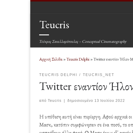
Μετάβαση στο περιεχόμενο
Teucris
Τεύκρος Σακελλαρόπουλος – Conceptual Cinematography
Αρχική Σελίδα
»
Teucris Delphi
»
Twitter εναντίον Ήλον 
TEUCRIS DELPHI
TEUCRIS_NET
Twitter εναντίον Ήλ
από
Teucris
|
δημοσιευμένο
13 Ιουλίου 2022
Η υπόθεση αυτή είναι περίεργη. Αφού αρχικά ο
Μασκ, κατόπιν συμφώνησαν σε ένα ποσό, το οπ
εισπράξουν άλλη φορά. Ο Μασκ όμως εξ΄ αρχής δ