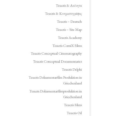
Teucris & Ακίνητα
Teucris & Κινηματογράφος
Teucris – Deutsch
Teucris – Site Map
Teucris Academy
Teucris ComiX Films
Teucris Conceptual Cinematography
Teucris Conceptual Documentaries
Teucris Delphi
Teucris Dokumentarfilm Produktion in
Griechenland
Teucris Dokumentarfilmproduktion in
Griechenland
Teucris Films
Teucris Oil