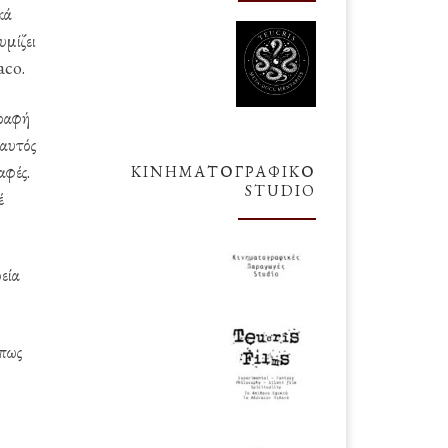
κά
υμίζει
aco.
γραφή
αυτός
αφές.
ΚΙΝΗΜΑΤΟΓΡΑΦΙΚΌ
STUDIO
έ
εία
 πως