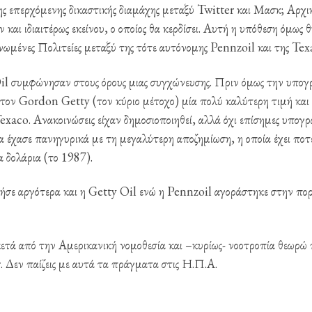
 της επερχόμενης δικαστικής διαμάχης μεταξύ Twitter και Μασκ; Αρχι
ν και ιδιαιτέρως εκείνου, ο οποίος θα κερδίσει. Αυτή η υπόθεση όμως θ
νωμένες Πολιτείες μεταξύ της τότε αυτόνομης Pennzoil και της Tex
Oil συμφώνησαν στους όρους μιας συγχώνευσης. Πριν όμως την υπο
ον Gordon Getty (τον κύριο μέτοχο) μία πολύ καλύτερη τιμή και 
xaco. Ανακοινώσεις είχαν δημοσιοποιηθεί, αλλά όχι επίσημες υπογρ
 έχασε πανηγυρικά με τη μεγαλύτερη αποζημίωση, η οποία έχει ποτ
α δολάρια (το 1987).
θήσε αργότερα και η Getty Oil ενώ η Pennzoil αγοράστηκε στην πορ
κετά από την Αμερικανική νομοθεσία και –κυρίως- νοοτροπία θεωρώ
. Δεν παίζεις με αυτά τα πράγματα στις Η.Π.Α.