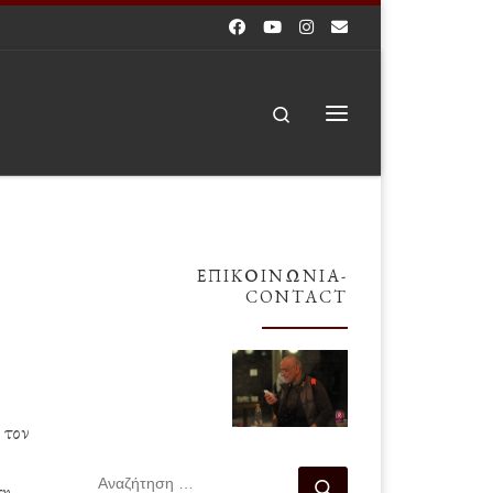
Search
Μενού
ΕΠΙΚΟΙΝΩΝΊΑ-
CONTACT
 τον
ΑΝΑΖΉΤΗΣΗ
Αναζήτηση …
ση