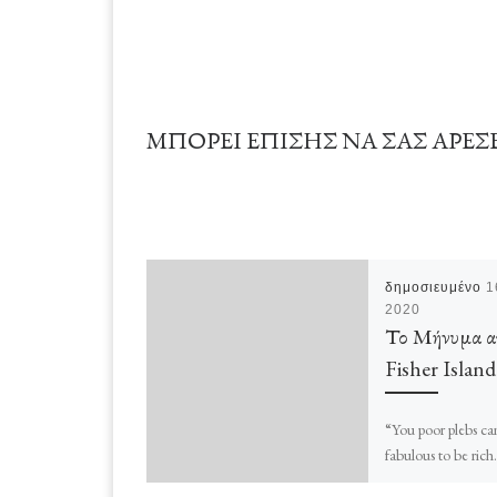
ΜΠΟΡΕΊ ΕΠΊΣΗΣ ΝΑ ΣΑΣ ΑΡΈΣ
δημοσιευμένο
1
2020
Το Μήνυμα α
Fisher Island
“You poor plebs can 
fabulous to be rich
Το προηγούμενο είν