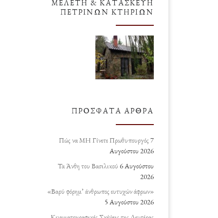
ΜΕΛΈΤΗ & ΚΑΤΑΣΚΕΥΉ
ΠΈΤΡΙΝΩΝ ΚΤΗΡΊΩΝ
ΠΡΌΣΦΑΤΑ ΆΡΘΡΑ
Πώς να ΜΗ Γίνετε Πρωθυπουργός
7
Αυγούστου 2026
Τα Άνθη του Βασιλικού
6 Αυγούστου
2026
«Βαρύ φόρημ’ άνθρωπος ευτυχών άφρων»
5 Αυγούστου 2026
Κινηματογραφικές Σκέψεις της Δευτέρας