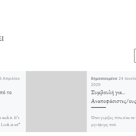
ΕΙ
6 Απριλίου
δημοσιευμένο
24 Ιουνί
2020
πό το
Συμβουλή για…
Αναποφάσιστες/ου
suck it. It’s
Όταν γυρίζεις πίσω είναι σα 
. Look at us!”
μην έφυγες ποτέ.
αι σχολιασμός