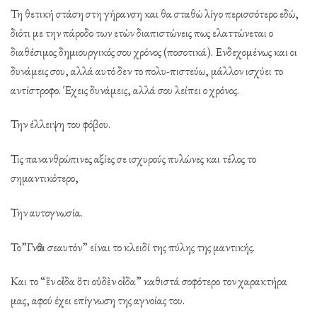
Τη θετική στάση στη γήρανση και θα σταθώ λίγο περισσότερο εδώ,
διότι με την πάροδο των ετών διαπιστώνεις πως ελαττώνεται ο
διαθέσιμος δημιουργικός σου χρόνος (ποσοτικά). Ενδεχομένως και οι
δυνάμεις σου, αλλά αυτό δεν το πολυ-πιστεύω, μάλλον ισχύει το
αντίστροφο. Έχεις δυνάμεις, αλλά σου λείπει ο χρόνος.
Την έλλειψη του φόβου.
Τις πανανθρώπινες αξίες σε ισχυρούς πυλώνες και τέλος το
σημαντικότερο,
Την αυτογνωσία.
Το”Γνῶθι σεαυτόν” είναι το κλειδί της πύλης της μαντικής.
Και το “ἓν οἶδα ὅτι οὐδὲν οἶδα” καθιστά σοφότερο τον χαρακτήρα
μας, αφού έχει επίγνωση της αγνοίας του.