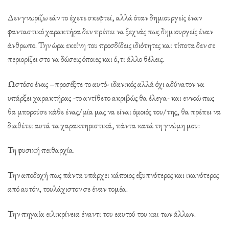
Δεν γνωρίζω εάν το έχετε σκεφτεί, αλλά όταν δημιουργείς έναν
φανταστικό χαρακτήρα δεν πρέπει να ξεχνάς πως δημιουργείς έναν
άνθρωπο. Την ώρα εκείνη του προσδίδεις ιδιότητες και τίποτα δεν σε
περιορίζει στο να δώσεις όποιες και ό,τι άλλο θέλεις.
Ωστόσο ένας –προσέξτε το αυτό- ιδανικός αλλά όχι αδύνατον να
υπάρξει χαρακτήρας -το αντίθετο ακριβώς θα έλεγα- και εννοώ πως
θα μπορούσε κάθε ένας/μία μας να είναι όμοιός του/της, θα πρέπει να
διαθέτει αυτά τα χαρακτηριστικά, πάντα κατά τη γνώμη μου:
Τη φυσική πειθαρχία.
Την αποδοχή πως πάντα υπάρχει κάποιος εξυπνότερος και ικανότερος
από αυτόν, τουλάχιστον σε έναν τομέα.
Την πηγαία ειλικρίνεια έναντι του εαυτού του και των άλλων.