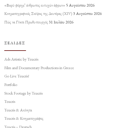
«Βαρύ φόρημ’ άνθρωπος ευτυχών άφρων»
5 Αυγούστου 2026
Κινηματογραφικές Σκέψεις της Δευτέρας (ΧΙV)
3 Αυγούστου 2026
Πώς να Γίνετε Πρωθυπουργός
31 Ιουλίου 2026
ΣΕΛΊΔΕΣ
Ads Artistic by Teucris
Film and Documentary Productions in Greece
Go Live Teucris!
Portfolio
Stock Footage by Teucris
Teucris
Teucris & Ακίνητα
Teucris & Κινηματογράφος
Teucris – Deutsch