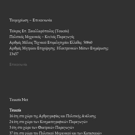
Τεκμηρίωση – Επικοινωνία
Τεύκρος Επ. Σακελλαρόπουλος (Teucris)
Πολιτικός Μηχανικός – Κιν/κός Παραγωγός
Αριθμός Μέλους Τεχνικού Επιμελητηρίου Ελλάδος: 50840
Αριθμός Μητρώου Επιχείρησης Ηλεκτρονικών Μέσων Ενημέρωσης:
13437
Επικοινωνία
Teucris Net
Teucris
16 έτη στο χώρο της Αρθρογραφίας και Πολιτικής Ανάλυσης
24 έτη στο χώρο των Κινηματογραφικών Παραγωγών
3 έτη στο χώρο των Θεατρικών Παραγωγών
37 έτη στο χώρο του Πολιτικού Μηχανικού και των Κατασκευών