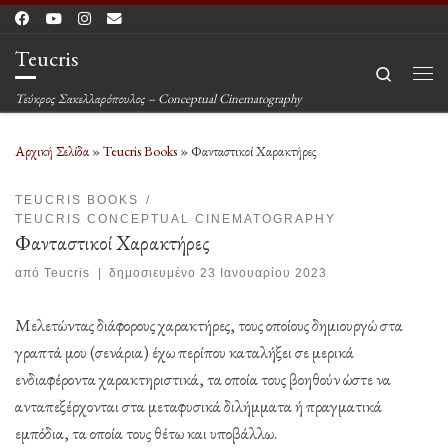
Μετάβαση στο περιεχόμενο
Teucris
Search
Μεν
Τεύκρος Σακελλαρόπουλος – Conceptual Cinematography
Αρχική Σελίδα
»
Teucris Books
»
Φανταστικοί Χαρακτήρες
TEUCRIS BOOKS
TEUCRIS CONCEPTUAL CINEMATOGRAPHY
Φανταστικοί Χαρακτήρες
από
Teucris
|
δημοσιευμένο
23 Ιανουαρίου 2023
Μελετώντας διάφορους χαρακτήρες, τους οποίους δημιουργώ στα
γραπτά μου (σενάρια) έχω περίπου καταλήξει σε μερικά
ενδιαφέροντα χαρακτηριστικά, τα οποία τους βοηθούν ώστε να
ανταπεξέρχονται στα μεταφυσικά διλήμματα ή πραγματικά
εμπόδια, τα οποία τους θέτω και υποβάλλω.