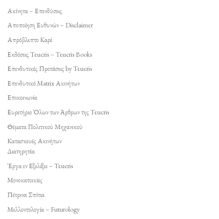
Ακίνητα – Επενδύσεις
Αποποίηση Ευθυνών – Disclaimer
Απρόβλεπτο Καρέ
Εκδόσεις Teucris – Teucris Books
Επενδυτικές Προτάσεις by Teucris
Επενδυτικό Matrix Ακινήτων
Επικοινωνία
Ευρετήριο Όλων των Άρθρων της Teucris
Θέματα Πολιτικού Μηχανικού
Κατασκευές Ακινήτων
Διατηρητέα
Έργα εν Εξελίξει – Teucris
Μονοκατοικίες
Πέτρινα Σπίτια
Μελλοντολογία – Futurology