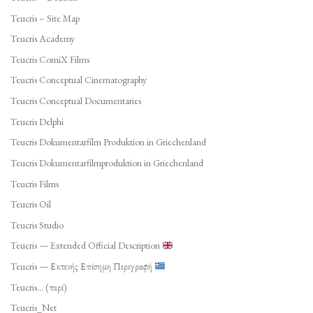
Teucris – Site Map
Teucris Academy
Teucris ComiX Films
Teucris Conceptual Cinematography
Teucris Conceptual Documentaries
Teucris Delphi
Teucris Dokumentarfilm Produktion in Griechenland
Teucris Dokumentarfilmproduktion in Griechenland
Teucris Films
Teucris Oil
Teucris Studio
Teucris — Extended Official Description
Teucris — Εκτενής Επίσημη Περιγραφή
Teucris… (περί)
Teucris_Net