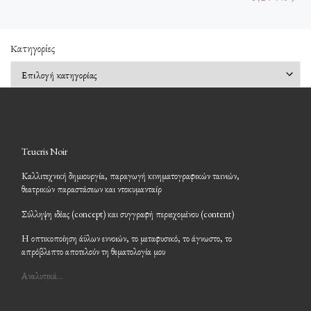
Kατηγορίες
Kατηγορίες
Teucris Noir
Καλλιτεχνική δημιουργία, παραγωγή κινηματογραφικών ταινιών,
θεατρικών παραστάσεων και ντοκυμανταίρ
Σύλληψη ιδέας (concept) και συγγραφή περιεχομένου (content)
Η οπτικοποίηση άϋλων εννοιών, το μεταφυσικό, το άγνωστο, το
απρόβλεπτο αποτελούν τη θεματολογία μου
Αναλυτικά…