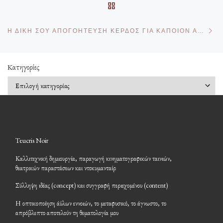
ΠΊΣΩ ΣΤΗΝ ΛΊΣΤΑ ΆΡΘΡΩ
Επ
Η ΔΙΚΉ ΣΟΥ ΑΠΟΓΟΉΤΕΥΣΗ ΚΈΡΔΟΣ ΓΙΑ ΚΆΠΟΙΟΝ ΆΛΛΟΝ
Kατηγορίες
Kατηγορίες
Teucris Noir
Καλλιτεχνική δημιουργία, παραγωγή κινηματογραφικών ταινιών,
θεατρικών παραστάσεων και ντοκυμανταίρ
Σύλληψη ιδέας (concept) και συγγραφή περιεχομένου (content)
Η οπτικοποίηση άϋλων εννοιών, το μεταφυσικό, το άγνωστο, το
απρόβλεπτο αποτελούν τη θεματολογία μου