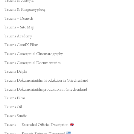
Teucris & Ακίνητα
Teucris & Κινηματογράφος
Teucris – Deutsch
Teucris – Site Map
Teucris Academy
Teucris ComiX Films
Teucris Conceptual Cinematography
Teucris Conceptual Documentaries
Teucris Delphi
Teucris Dokumentarfilm Produktion in Griechenland
Teucris Dokumentarfilmproduktion in Griechenland
Teucris Films
Teucris Oil
Teucris Studio
Teucris — Extended Official Description
Teucris — Εκτενής Επίσημη Περιγραφή