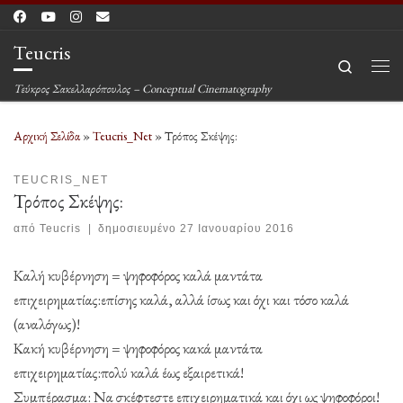
Μετάβαση στο περιεχόμενο
Teucris
Search
Μεν
Τεύκρος Σακελλαρόπουλος – Conceptual Cinematography
Αρχική Σελίδα
»
Teucris_Net
»
Τρόπος Σκέψης:
TEUCRIS_NET
Τρόπος Σκέψης:
από
Teucris
|
δημοσιευμένο
27 Ιανουαρίου 2016
Καλή κυβέρνηση = ψηφοφόρος καλά μαντάτα
επιχειρηματίας:επίσης καλά, αλλά ίσως και όχι και τόσο καλά
(αναλόγως)!
Κακή κυβέρνηση = ψηφοφόρος κακά μαντάτα
επιχειρηματίας:πολύ καλά έως εξαιρετικά!
Συμπέρασμα: Να σκέφτεστε επιχειρηματικά και όχι ως ψηφοφόροι!