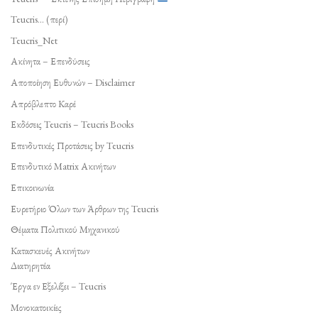
Teucris… (περί)
Teucris_Net
Ακίνητα – Επενδύσεις
Αποποίηση Ευθυνών – Disclaimer
Απρόβλεπτο Καρέ
Εκδόσεις Teucris – Teucris Books
Επενδυτικές Προτάσεις by Teucris
Επενδυτικό Matrix Ακινήτων
Επικοινωνία
Ευρετήριο Όλων των Άρθρων της Teucris
Θέματα Πολιτικού Μηχανικού
Κατασκευές Ακινήτων
Διατηρητέα
Έργα εν Εξελίξει – Teucris
Μονοκατοικίες