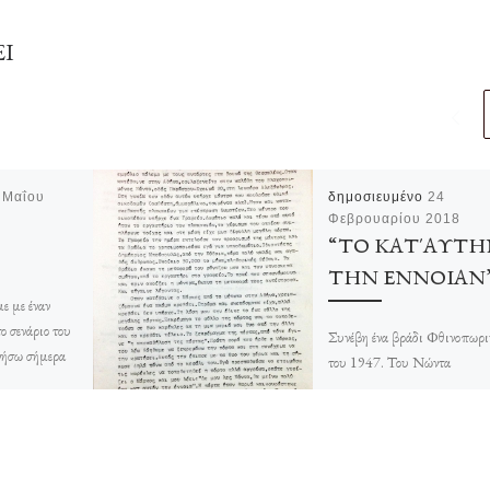
ΕΙ
 Μαΐου
δημοσιευμένο
24
Φεβρουαρίου 2018
“ΤΟ ΚΑΤ΄ΑΥΤΗ
ΤΗΝ ΕΝΝΟΙΑΝ
ε με έναν
ο σενάριο του
Συνέβη ένα βράδι Φθινοπωρι
ήσω σήμερα
του 1947. Του Νώντα
ης πολύ
Σακελλαρόπουλου Ο Γεώργι
n […]
Μάρκου, φίλος αδερφικός κα
συγγενής από το Βερσίτσι,
φοιτητής ιατρικής και […]