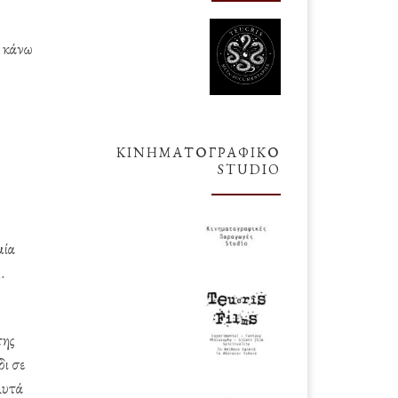
α κάνω
ΚΙΝΗΜΑΤΟΓΡΑΦΙΚΌ
STUDIO
μία
.
της
ι σε
Αυτά