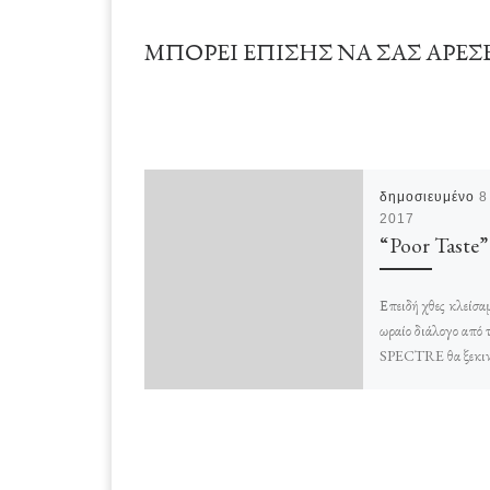
ΜΠΟΡΕΊ ΕΠΊΣΗΣ ΝΑ ΣΑΣ ΑΡΈΣ
δημοσιευμένο
8
2017
“Poor Taste”
Επειδή χθες κλείσαμ
ωραίο διάλογο από τ
SPECTRE θα ξεκιν
με έναν άλλον επίσ
χαρακτηριστικό: -O