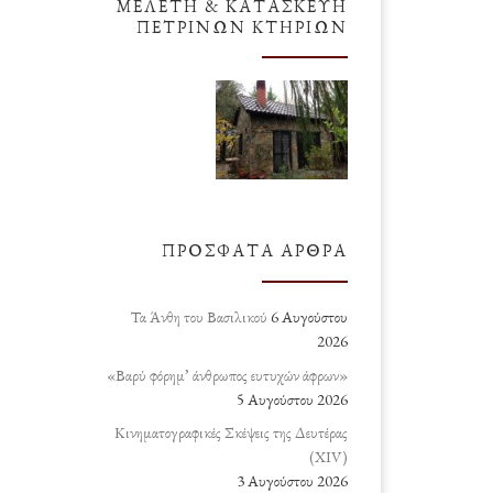
ΜΕΛΈΤΗ & ΚΑΤΑΣΚΕΥΉ
ΠΈΤΡΙΝΩΝ ΚΤΗΡΊΩΝ
ΠΡΌΣΦΑΤΑ ΆΡΘΡΑ
Τα Άνθη του Βασιλικού
6 Αυγούστου
2026
«Βαρύ φόρημ’ άνθρωπος ευτυχών άφρων»
5 Αυγούστου 2026
Κινηματογραφικές Σκέψεις της Δευτέρας
(ΧΙV)
3 Αυγούστου 2026