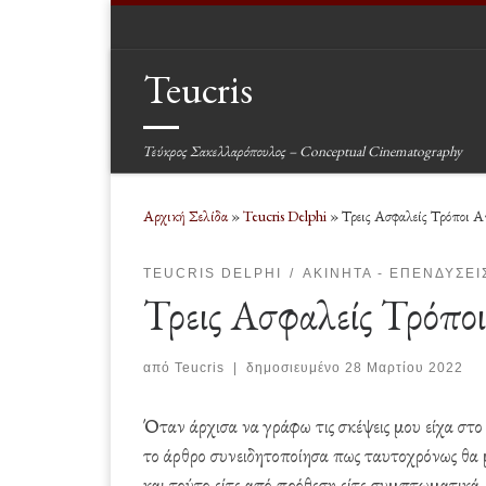
Μετάβαση στο περιεχόμενο
Teucris
Τεύκρος Σακελλαρόπουλος – Conceptual Cinematography
Αρχική Σελίδα
»
Teucris Delphi
»
Τρεις Ασφαλείς Τρόποι 
TEUCRIS DELPHI
ΑΚΊΝΗΤΑ - ΕΠΕΝΔΎΣΕΙ
Τρεις Ασφαλείς Τρόπο
από
Teucris
|
δημοσιευμένο
28 Μαρτίου 2022
Όταν άρχισα να γράφω τις σκέψεις μου είχα στ
το άρθρο συνειδητοποίησα πως ταυτοχρόνως θα
και τούτο είτε από πρόθεση είτε συμπτωματικά.