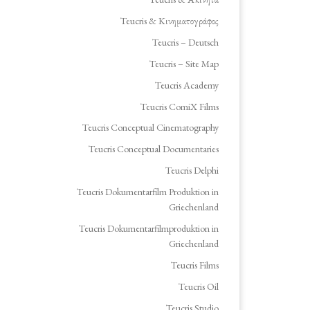
Teucris & Κινηματογράφος
Teucris – Deutsch
Teucris – Site Map
Teucris Academy
Teucris ComiX Films
Teucris Conceptual Cinematography
Teucris Conceptual Documentaries
Teucris Delphi
Teucris Dokumentarfilm Produktion in
Griechenland
Teucris Dokumentarfilmproduktion in
Griechenland
Teucris Films
Teucris Oil
Teucris Studio