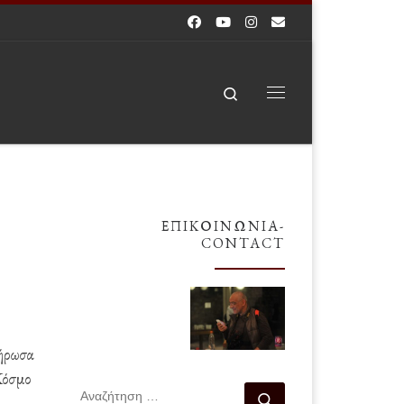
Search
Μενού
ΕΠΙΚΟΙΝΩΝΊΑ-
CONTACT
λήρωσα
Κόσμο
ΑΝΑΖΉΤΗΣΗ
Αναζήτηση …