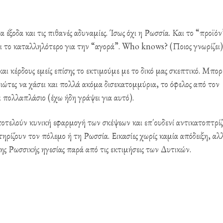
 έξοδα και τις πιθανές αδυναμίες. Ίσως όχι η Ρωσσία. Και το “προϊόν
αι το καταλληλότερο για την “αγορά”. Who knows? (Ποιος γνωρίζει)
ι κέρδους εμείς επίσης το εκτιμούμε με το δικό μας σκεπτικό. Μπορ
ιώτες να χάσει και πολλά ακόμα δισεκατομμύρια, το όφελος από τον
 πολλαπλάσιο (έχω ήδη γράψει για αυτό).
οτελούν κυνική εφαρμογή των σκέψεων και επ΄ουδενί αντικατοπτρί
ρίζουν τον πόλεμο ή τη Ρωσσία. Εικασίες χωρίς καμία απόδειξη, αλ
ης Ρωσσικής ηγεσίας παρά από τις εκτιμήσεις των Δυτικών.