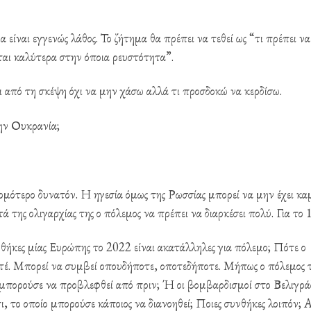
 είναι εγγενώς λάθος. Το ζήτημα θα πρέπει να τεθεί ως “τι πρέπει ν
ται καλύτερα στην όποια ρευστότητα”.
 από τη σκέψη όχι να μην χάσω αλλά τι προσδοκώ να κερδίσω.
ην Ουκρανία;
ομότερο δυνατόν. Η ηγεσία όμως της Ρωσσίας μπορεί να μην έχει κα
ά της ολιγαρχίας της ο πόλεμος να πρέπει να διαρκέσει πολύ. Για το 1
υνθήκες μίας Ευρώπης το 2022 είναι ακατάλληλες για πόλεμο; Πότε ο
τέ. Μπορεί να συμβεί οπουδήποτε, οποτεδήποτε. Μήπως ο πόλεμος 
μπορούσε να προβλεφθεί από πριν; Ή οι βομβαρδισμοί στο Βελιγράδ
 το οποίο μπορούσε κάποιος να διανοηθεί; Ποιες συνθήκες λοιπόν; 