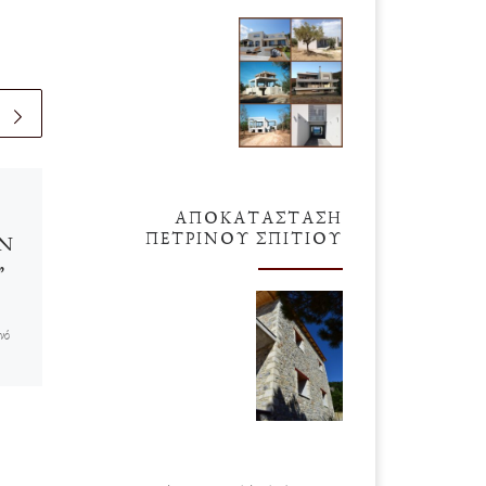
δημοσιευμένο
29
ΑΠΟΚΑΤΆΣΤΑΣΗ
Αυγούστου 2018
ΠΈΤΡΙΝΟΥ ΣΠΙΤΙΟΎ
Ν
Ανασχηματισμός
”
Ειλικρινά νιώθω πολύ άβολα
όταν αναφέρομαι στον πατέρα μου.
νό
Γνωρίζω πως πάρα πολλοί
αναγνώστες μου είτε δεν γνώρισαν
ος
πατέρα είτε έχουν μάλλον […]
ι